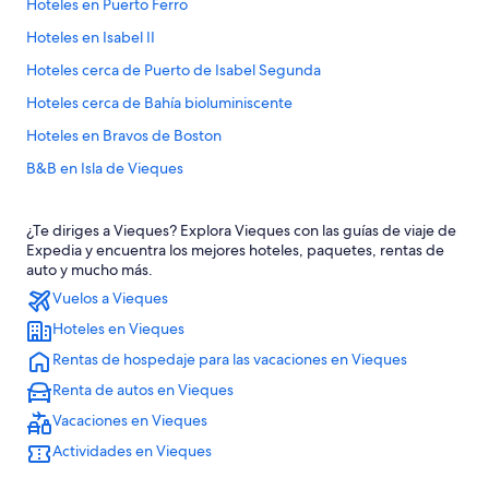
Hoteles en Puerto Ferro
Hoteles en Isabel II
Hoteles cerca de Puerto de Isabel Segunda
Hoteles cerca de Bahía bioluminiscente
Hoteles en Bravos de Boston
B&B en Isla de Vieques
Campings en Isla de Vieques
¿Te diriges a Vieques? Explora Vieques con las guías de viaje de
Casas de ciudad en Isla de Vieques
Expedia y encuentra los mejores hoteles, paquetes, rentas de
Casas de huéspedes en Isla de Vieques
auto y mucho más.
Vuelos a Vieques
Casas vacacionales en Isla de Vieques
Hoteles en Vieques
Casas flotantes en Isla de Vieques
Rentas de hospedaje para las vacaciones en Vieques
Resorts en Isla de Vieques
Renta de autos en Vieques
Apartamentos en Isla de Vieques
Vacaciones en Vieques
Hoteles con spa en Isla de Vieques
Actividades en Vieques
Hoteles todo incluido en Isla de Vieques