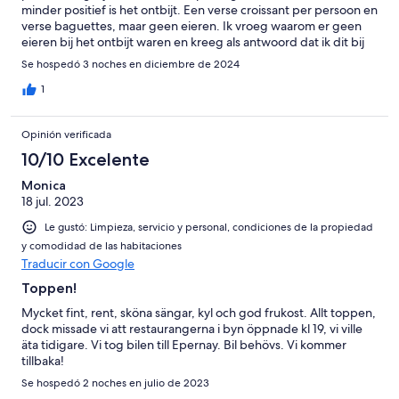
minder positief is het ontbijt. Een verse croissant per persoon en
verse baguettes, maar geen eieren. Ik vroeg waarom er geen
eieren bij het ontbijt waren en kreeg als antwoord dat ik dit bij
het inboeken had moeten vragen. Maar wie weet nu op
Se hospedó 3 noches en diciembre de 2024
voorhand dat je geen eieren krijgt bij het ontbijt?
1
Opinión verificada
10/10 Excelente
Monica
18 jul. 2023
Le gustó: Limpieza, servicio y personal, condiciones de la propiedad
y comodidad de las habitaciones
Traducir con Google
Toppen!
Mycket fint, rent, sköna sängar, kyl och god frukost. Allt toppen,
dock missade vi att restaurangerna i byn öppnade kl 19, vi ville
äta tidigare. Vi tog bilen till Epernay. Bil behövs. Vi kommer
tillbaka!
Se hospedó 2 noches en julio de 2023