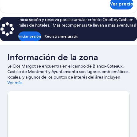
sobre
Ver precio
Suite
Inicia sesión y reserva para acumular crédito OneKeyCash en
miles de hoteles. ¡Más recompensas te llevan a más aventuras!
Iniciar sesión
Registrarme gratis
Información de la zona
Le Clos Margot se encuentra en el campo de Blancs-Coteaux.
Castillo de Montmort y Ayuntamiento son lugares emblemáticos
locales, y algunos de los puntos de interés del área incluyen
Cantina y Le Ballon Captif de Epernay.
Ver más
Visita nuestra guía de
Vertus
Ver más casas de huéspedes en Vertus