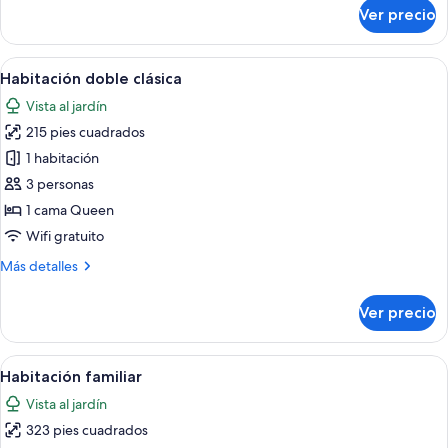
sobre
Ver precio
Habitación
doble
superior
Abrir
Una cama bien hecha con almohadas, m
19
Habitación doble clásica
todas
Vista al jardín
las
215 pies cuadrados
fotos
de
1 habitación
Habitación
3 personas
doble
1 cama Queen
clásica
Wifi gratuito
Más
Más detalles
detalles
sobre
Ver precio
Habitación
doble
clásica
Abrir
Una habitación de hotel con una cama,
22
Habitación familiar
todas
Vista al jardín
las
323 pies cuadrados
fotos