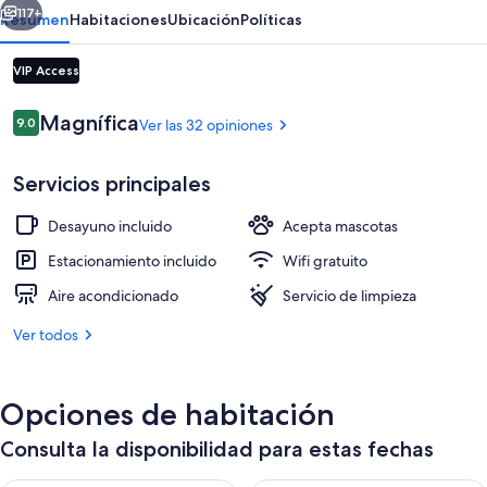
117+
Resumen
Habitaciones
Ubicación
Políticas
VIP Access
Opiniones
Magnífica
9.0
Ver las 32 opiniones
9.0 de 10,
Servicios principales
Desayuno incluido
Acepta mascotas
Entrada de la propiedad
Estacionamiento incluido
Wifi gratuito
Aire acondicionado
Servicio de limpieza
Ver todos
Opciones de habitación
Consulta la disponibilidad para estas fechas