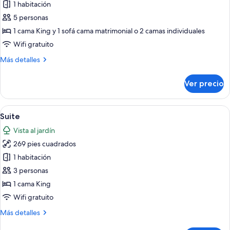
de
1 habitación
Habitación
5 personas
familiar
1 cama King y 1 sofá cama matrimonial o 2 camas individuales
Wifi gratuito
Más
Más detalles
detalles
sobre
Ver precio
Habitación
familiar
Abrir
Una cama bien hecha con una bandeja 
26
Suite
todas
Vista al jardín
las
269 pies cuadrados
fotos
de
1 habitación
Suite
3 personas
1 cama King
Wifi gratuito
Más
Más detalles
detalles