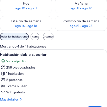
Consulta la disponibilidad para hoy ago 10 - ago 11
Consulta la disponibilidad par
Hoy
Mañana
ago 10 - ago 11
ago 11 - ago 12
Consulta la disponibilidad para este fin de semana ago 14 - ag
Consulta la disponibilidad pa
Este fin de semana
Próximo fin de semana
ago 14 - ago 16
ago 21 - ago 23
Filtros
Todas las habitaciones
1 cama
2 camas
disponibles
para
Mostrando 4 de 4 habitaciones
las
Abrir
Un dormitorio con cama, mesitas de n
45
Habitación doble superior
habitaciones
todas
Vista al jardín
las
258 pies cuadrados
fotos
de
1 habitación
Habitación
2 personas
doble
1 cama Queen
superior
Wifi gratuito
Más
Más detalles
detalles