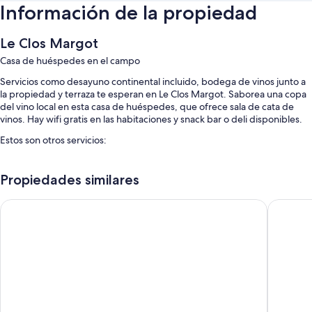
Información de la propiedad
Le Clos Margot
Casa de huéspedes en el campo
Servicios como desayuno continental incluido, bodega de vinos junto a
la propiedad y terraza te esperan en Le Clos Margot. Saborea una copa
del vino local en esta casa de huéspedes, que ofrece sala de cata de
vinos. Hay wifi gratis en las habitaciones y snack bar o deli disponibles.
Estos son otros servicios:
Estacionamiento gratis
Propiedades similares
Check-in exprés, personal multilingüe y muebles de exterior
No se permite fumar en la propiedad
Best Western Le Relais du Vigneron
Hostelle
Características de la habitación
Todas las habitaciones cuentan con muebles diferentes, y ofrecen
comodidades como aire acondicionado, además de detalles como wifi
gratis y muros insonorizados.
Otros servicios que también encontrarás en las habitaciones incluyen: