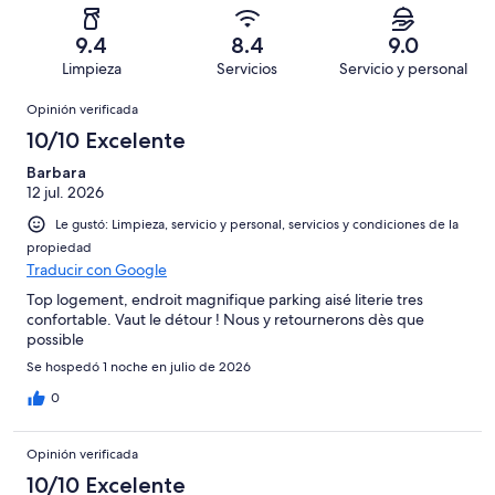
19
Aceptable.
2,
en
decir,
de
Basada
es
9
Malo.
9.4
8.4
9.0
32
en
decir,
de
Basada
Limpieza
Servicios
Servicio y personal
opiniones
4
Terrible.
32
en
Opiniones
de
Basada
opiniones
Opinión verificada
0
32
en
de
10/10 Excelente
opiniones
0
32
de
Barbara
opiniones
12 jul. 2026
32
opiniones
Le gustó: Limpieza, servicio y personal, servicios y condiciones de la
propiedad
Traducir con Google
Top logement, endroit magnifique parking aisé literie tres
confortable. Vaut le détour ! Nous y retournerons dès que
possible
Se hospedó 1 noche en julio de 2026
0
Opinión verificada
10/10 Excelente