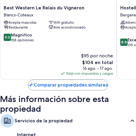
Café instantáneo/té gratis y teteras eléctricas
Best
Hostelle
Best Western Le Relais du Vigneron
Hostel
Baños con tinas o regaderas y secadoras de cabello
Western
du
Blancs-Coteaux
Bergere
Armarios o clósets, refrigeradores y calefacción
Le
Mont
Acepta mascotas
Wifi gratuito
Alberc
Relais
Aimé
Restaurante
Aire acondicionado
Acept
du
Bergere
Vigneron
les-
9.0
Magnífico
9.0
8.8
Blancs-
Vertus
Exc
de
158 opiniones
8.8
de
Coteaux
135 
10,
10,
Magnífico,
$95 por noche
Excelent
158
135
opiniones
El
$104 en total
opinion
precio
16 ago. - 17 ago.
actual
Total con impuestos y cargos
es
de
Comparar propiedades similares
$104
Más información sobre esta
propiedad
Servicios de la propiedad
Internet