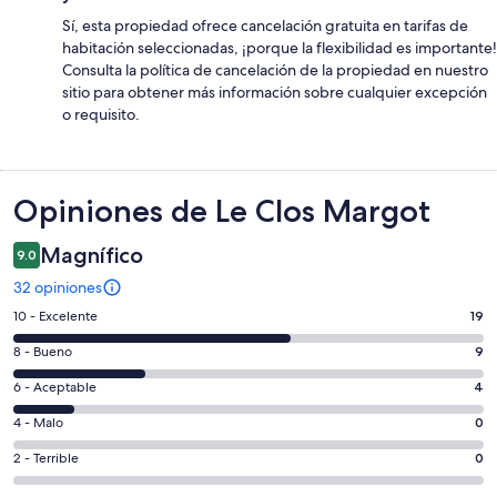
Sí, esta propiedad ofrece cancelación gratuita en tarifas de
habitación seleccionadas, ¡porque la flexibilidad es importante!
Consulta la política de cancelación de la propiedad en nuestro
sitio para obtener más información sobre cualquier excepción
o requisito.
Opiniones
Opiniones de Le Clos Margot
Magnífico
9.0
32 opiniones
Puntuación
10 - Excelente
19
de
Puntuación
8 - Bueno
9
10,
de
es
Puntuación
6 - Aceptable
4
8,
decir,
de
es
Puntuación
4 - Malo
0
Excelente.
6,
decir,
de
Basada
es
Puntuación
2 - Terrible
0
Bueno.
4,
en
decir,
de
Basada
es