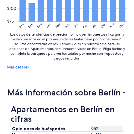
i
n
$100
t
h
$75
Ago.
e
May.
Nov.
Ene.
Feb.
Mar.
Jun.
Sep.
Oct.
Abr.
Dic.
Jul.
a
Los datos de tendencias de precios no incluyen impuestos ni cargos, y
t
están basados en el promedio de las tarifas base por noche para 2
t
adultos encontradas en los últimos 7 días en nuestro sitio para las
i
opciones de Apartamentos comúnmente vistas en Berlín. Elige fechas y
c
completa la búsqueda para ver los totales por noche con impuestos y
.
cargos incluidos.
.
Más
Más detalles
T
detalles
h
sobre
e
las
w
tendencias
i
Más información sobre Berlín
de
n
precios
d
o
Apartamentos en Berlín en
w
s
cifras
c
o
Opiniones de huéspedes
952
u