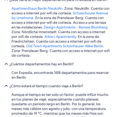
e
f
Apartmenthaus Berlin Neukölln
. Zona: Neukölln. Cuenta con
o
acceso a internet por wifi de cortesía.
Schoenhouse Avenue
r
by Limehome
. En la zona de Prenzlauer Berg. Cuenta con
m
acceso a internet por wifi de cortesía. Acceso a una terraza
y
en las instalaciones.
Design Apartments - Remise Blumberg
.
c
Zona: Nördliche Innenstadt. Cuenta con acceso a internet
h
por wifi de cortesía.
Arbio I Apartmently
. En la zona de
i
Friedrichshain. Cuenta con acceso a internet por wifi de
l
cortesía.
Old Town Apartments Schönhauser Allee Berlin
.
d
Zona: Prenzlauer Berg. Cuenta con acceso a internet por wifi
.
de cortesía.
W
¿Cuántos departamentos hay en Berlín?
e
w
Con Expedia, encontrarás 1618 departamentos para reservar
e
en Berlín.
r
e
¿Cómo estará el tiempo cuando viaje a Berlín?
m
o
Aunque el tiempo es tan solo un factor, puede influir mucho
v
en tus planes de viaje, especialmente cuando planeas
e
quedarte un período largo en Berlín. Por lo general, los
d
meses más cálidos son agosto y julio, con una temperatura
t
promedio de 19 °C, mientras que los meses más fríos son
o