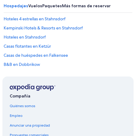
h
Hospedajes
Vuelos
Paquetes
Más formas de reservar
e
r
Hoteles 4 estrellas en Stahnsdorf
e
w
Kempinski Hotels & Resorts en Stahnsdorf
a
Hoteles en Stahnsdorf
s
n
Casas flotantes en Ketzür
o
h
Casas de huéspedes en Falkensee
o
B&B en Dobbrikow
t
w
Apart-Hoteles en Potsdam
a
t
B&B en Potsdam
e
Casas de huéspedes en Potsdam
r
Compañía
.
Casas flotantes en Potsdam
T
Quiénes somos
h
Apartamentos en Potsdam
e
Empleo
Hostales en Potsdam
n
a
Anunciar una propiedad
Pensiones en Potsdam
m
Propuestas comerciales