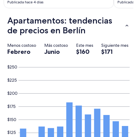
e
Publicada hace 4 días
Publicada h
t
h
Apartamentos: tendencias
e
r
de precios en Berlín
o
o
m
Menos costoso
Más costoso
Este mes
Siguiente mes
w
Febrero
Junio
$160
$171
a
s
e
$250
x
t
r
$225
e
m
$200
r
l
$175
y
h
o
$150
t
a
$125
s