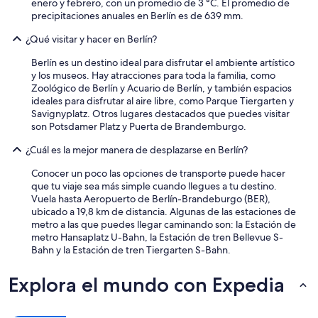
enero y febrero, con un promedio de 3 °C. El promedio de
a
precipitaciones anuales en Berlín es de 639 mm.
n
o
¿Qué visitar y hacer en Berlín?
t
h
Berlín es un destino ideal para disfrutar el ambiente artístico
e
y los museos. Hay atracciones para toda la familia, como
r
Zoológico de Berlín y Acuario de Berlín, y también espacios
r
ideales para disfrutar al aire libre, como Parque Tiergarten y
o
Savignyplatz. Otros lugares destacados que puedes visitar
o
son Potsdamer Platz y Puerta de Brandemburgo.
m
¿Cuál es la mejor manera de desplazarse en Berlín?
b
u
Conocer un poco las opciones de transporte puede hacer
t
que tu viaje sea más simple cuando llegues a tu destino.
i
Vuela hasta Aeropuerto de Berlín-Brandeburgo (BER),
n
ubicado a 19,8 km de distancia. Algunas de las estaciones de
t
metro a las que puedes llegar caminando son: la Estación de
h
metro Hansaplatz U-Bahn, la Estación de tren Bellevue S-
a
Bahn y la Estación de tren Tiergarten S-Bahn.
t
r
Explora el mundo con Expedia
o
o
m
t