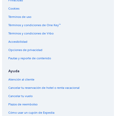
Privacidad
e
Resorts en Schluft
y
Cookies
Hoteles cerca de Mansión Neue Hakeburg
p
a
Hoteles en Bergfelde
Términos de uso
d
b
Campings en Gross Koeris
Términos y condiciones de One Key™
u
Hoteles haciendas en Altlandsberg
t
Términos y condiciones de Vrbo
l
Apartamentos en Grünheide
Accesibilidad
e
f
Hoteles en Kleinmachnow
Opciones de privacidad
t
Villas en Kleinmachnow
w
Pautas y reporte de contenido
h
Hoteles en Blankenfelde-Mahlow
e
n
Ayuda
Apart-Hoteles en Estación de metro Hohen Neuendorf
h
Castillos en Oranienburg
Atención al cliente
e
s
Hoteles en Grosbeeren
Cancelar tu reservación de hotel o renta vacacional
a
w
Casas de huéspedes en Dallgow-Döberitz
Cancelar tu vuelo
u
Hoteles cerca de Estación de tren Blumberg-Rehhahn
s
Plazos de reembolso
.
Casas flotantes en Estación de tren Hohen Neuendorf West
F
Cómo usar un cupón de Expedia