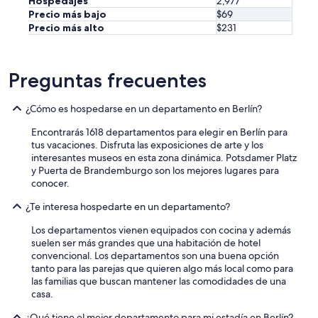
Hospedajes
2,977
l
Precio más bajo
$69
d
Precio más alto
$231
n
'
t
b
Preguntas frecuentes
e
o
¿Cómo es hospedarse en un departamento en Berlín?
p
e
Encontrarás 1618 departamentos para elegir en Berlín para
n
tus vacaciones. Disfruta las exposiciones de arte y los
e
interesantes museos en esta zona dinámica. Potsdamer Platz
d
y Puerta de Brandemburgo son los mejores lugares para
f
conocer.
u
l
¿Te interesa hospedarte en un departamento?
l
y
Los departamentos vienen equipados con cocina y además
a
suelen ser más grandes que una habitación de hotel
s
convencional. Los departamentos son una buena opción
u
tanto para las parejas que quieren algo más local como para
n
las familias que buscan mantener las comodidades de una
s
casa.
a
f
¿Qué tiene el mejor departamento para mi estadía en Berlín?