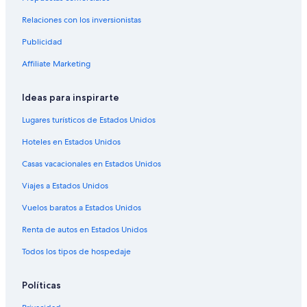
a
Posadas en Potsdam
n
Relaciones con los inversionistas
Hoteles con alberca en Teltow
e
n
Publicidad
Hoteles en Teltow
t
e
Hoteles en Dahlwitz-Hoppegarten
Affiliate Marketing
r
Apartamentos en Nauen
e
Ideas para inspirarte
d
Apart-Hoteles en Hohen Neuendorf
o
Lugares turísticos de Estados Unidos
u
Accor Hotels en Hohen Neuendorf
r
Hoteles en Estados Unidos
Movenpick Hotels & Resorts en Hohen Neuendorf
r
o
Casas vacacionales en Estados Unidos
Hoteles en Hohen Neuendorf
o
m
Viajes a Estados Unidos
Villas en Hohen Neuendorf
u
Apartamentos en Gosen-Neu Zittau
Vuelos baratos a Estados Unidos
s
i
Apartamentos en Bernau bei Berlin
Renta de autos en Estados Unidos
n
g
Apart-Hoteles en Nuthetal
Todos los tipos de hospedaje
t
Apart-Hoteles en Priort
h
e
Políticas
Hoteles en Seeburg
k