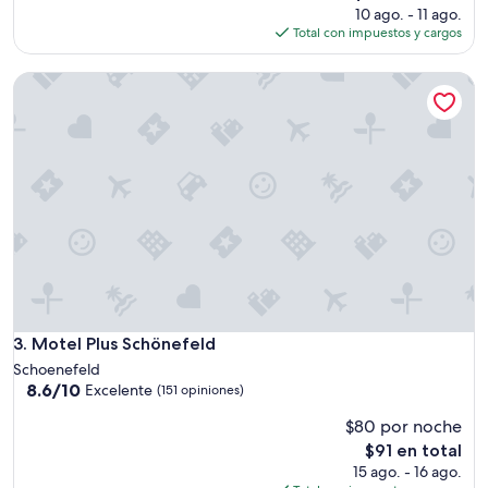
t
precio
10 ago. - 11 ago.
i
actual
Total con impuestos y cargos
s
es
f
de
Motel Plus Schönefeld
e
$103
c
h
o
.
A
s
p
e
c
t
o
s
d
Motel Plus Schönefeld
3. Motel Plus Schönefeld
e
Schoenefeld
m
8.6
8.6/10
Excelente
(151 opiniones)
e
de
j
$80 por noche
10,
o
Excelente,
El
$91 en total
r
(151
precio
15 ago. - 16 ago.
a
opiniones)
actual