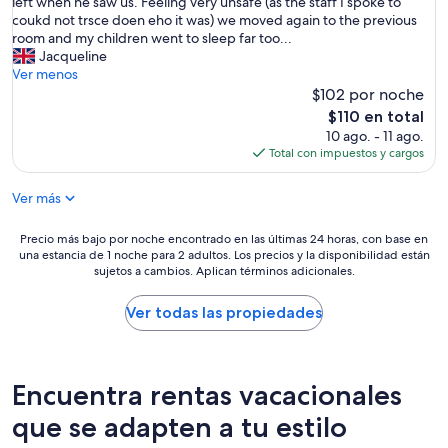
y
left when he saw us. Feeling very unsafe (as the staff I spoke to
l
s
coukd not trsce doen eho it was) we moved again to the previous
i
o
room and my children went to sleep far too...
m
m
Jacqueline
p
u
Ver menos
i
c
$102 por noche
e
h
El
z
$110 en total
w
precio
a
10 ago. - 11 ago.
e
actual
,
Total con impuestos y cargos
n
es
n
t
de
o
Ver más
w
$110
s
r
e
o
Precio
Precio más bajo por noche encontrado en las últimas 24 horas, con base en
l
n
una estancia de 1 noche para 2 adultos. Los precios y la disponibilidad están
más
i
g
sujetos a cambios. Aplican términos adicionales.
bajo
m
o
por
p
n
noche
Ver todas las propiedades
i
m
encontrado
ó
y
en
e
s
las
l
t
últimas
a
Encuentra rentas vacacionales
a
24
p
y
horas,
que se adapten a tu estilo
a
w
con
r