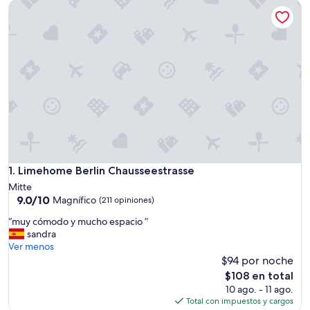
Limehome Berlin Chausseestrasse
Limehome Berlin Chausseestrasse
1. Limehome Berlin Chausseestrasse
Mitte
9.0
9.0/10
Magnífico
(211 opiniones)
de
“
“muy cómodo y mucho espacio ”
10,
m
sandra
Magnífico,
u
Ver menos
(211
y
$94 por noche
opiniones)
c
El
$108 en total
ó
precio
10 ago. - 11 ago.
m
actual
Total con impuestos y cargos
o