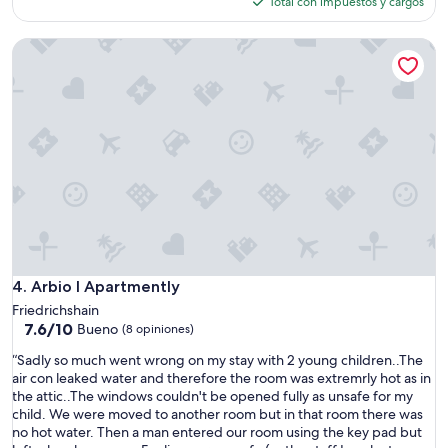
Total con impuestos y cargos
:
es
a
de
p
Arbio I Apartmently
$91
e
s
a
r
d
e
a
c
t
i
v
a
r
Arbio I Apartmently
4. Arbio I Apartmently
e
Friedrichshain
l
7.6
7.6/10
Bueno
b
(8 opiniones)
de
o
“
“Sadly so much went wrong on my stay with 2 young children..The
10,
t
S
air con leaked water and therefore the room was extremrly hot as in
Bueno,
ó
a
the attic..The windows couldn't be opened fully as unsafe for my
(8
n
d
child. We were moved to another room but in that room there was
opiniones)
d
l
no hot water. Then a man entered our room using the key pad but
e