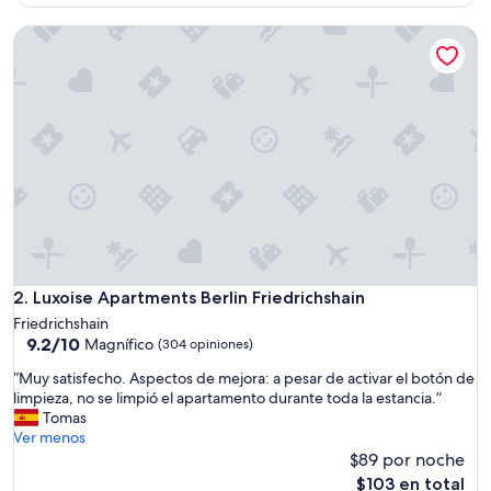
es
d
de
Luxoise Apartments Berlin Friedrichshain
o
$108
y
m
u
c
h
o
e
s
p
a
c
i
o
Luxoise Apartments Berlin Friedrichshain
2. Luxoise Apartments Berlin Friedrichshain
”
Friedrichshain
9.2
9.2/10
Magnífico
(304 opiniones)
de
“
“Muy satisfecho. Aspectos de mejora: a pesar de activar el botón de
10,
M
limpieza, no se limpió el apartamento durante toda la estancia.”
Magnífico,
u
Tomas
(304
y
Ver menos
opiniones)
s
$89 por noche
a
El
$103 en total