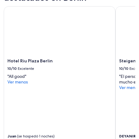
c
c
o
Hotel Riu Plaza Berlin
Steigenbe
i
n
a
l
.
e
”
a
k
e
d
w
a
Hotel Riu Plaza Berlin
Steigenb
t
e
10/10
Excelente
10/10
Excel
r
"All good"
"El perso
a
Ver menos
mucho el h
n
Ver meno
d
t
h
e
r
e
f
o
r
Juan
(se hospedó 1 noches)
DEYANIRA