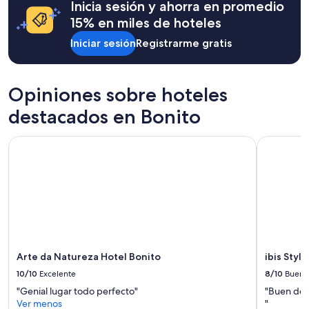
Inicia sesión y ahorra en promedio
horas,
con
15% en miles de hoteles
base
Iniciar sesión
Registrarme gratis
en
una
estancia
de
Opiniones sobre hoteles
1
noche
destacados en Bonito
para
2
Arte da Natureza Hotel Bonito
ibis Styles
adultos.
Los
precios
y
la
disponibilidad
están
sujetos
a
cambios.
Arte da Natureza Hotel Bonito
ibis Styl
Aplican
10/10
Excelente
8/10
Bueno
términos
"Genial lugar todo perfecto"
"Buen des
adicionales.
Ver menos
"