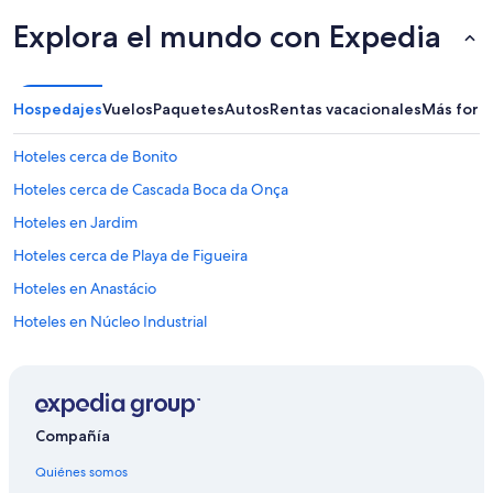
Explora el mundo con Expedia
Hospedajes
Vuelos
Paquetes
Autos
Rentas vacacionales
Más form
Hoteles cerca de Bonito
Hoteles cerca de Cascada Boca da Onça
Hoteles en Jardim
Hoteles cerca de Playa de Figueira
Hoteles en Anastácio
Hoteles en Núcleo Industrial
Hoteles con spa en Ponta Pora
Hoteles con desayuno incluido en Ponta Pora
Hoteles con alberca en Ponta Pora
Compañía
Hoteles con restaurante en Ponta Pora
Quiénes somos
Hoteles con sauna en Ponta Pora