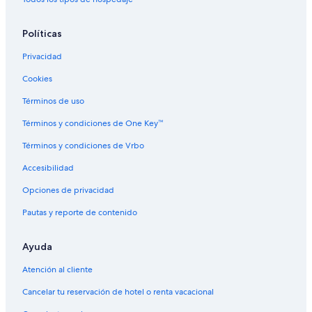
Hoteles en Aquidauana
Políticas
Hoteles 3 estrellas en Miranda
Privacidad
Hoteles en Miranda
Cookies
Apartamentos en Campo Grande
Hostales en Campo Grande
Términos de uso
Hoteles en Coophavila II
Términos y condiciones de One Key™
Hoteles cerca de Gruta Lago Azul
Términos y condiciones de Vrbo
Accesibilidad
Opciones de privacidad
Pautas y reporte de contenido
Ayuda
Atención al cliente
Cancelar tu reservación de hotel o renta vacacional