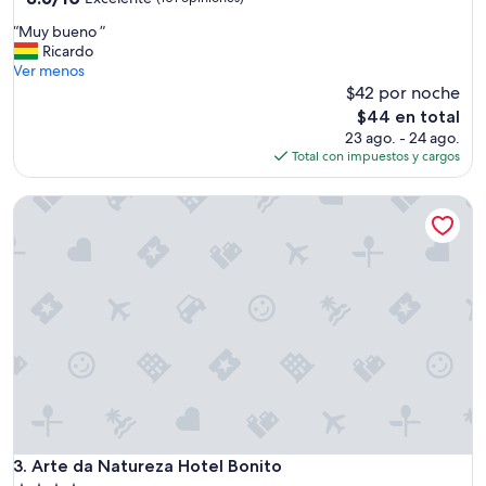
de
a
estrellas
“
“Muy bueno ”
10,
b
M
Ricardo
Excelente,
l
u
Ver menos
(101
e
y
$42 por noche
opiniones)
,
b
c
El
$44 en total
u
e
precio
23 ago. - 24 ago.
e
r
actual
Total con impuestos y cargos
n
c
es
o
a
de
Arte da Natureza Hotel Bonito
”
d
$44
e
l
c
e
n
t
r
o
,
s
i
l
Arte da Natureza Hotel Bonito
3. Arte da Natureza Hotel Bonito
e
n