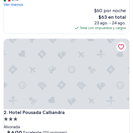
d
Ver menos
opiniones)
o
$60 por noche
m
El
$63 en total
u
precio
23 ago. - 24 ago.
y
actual
Total con impuestos y cargos
m
es
u
de
Hotel Pousada Calliandra
y
$63
l
i
m
p
i
o
,
p
e
r
s
o
n
Hotel Pousada Calliandra
2. Hotel Pousada Calliandra
a
Propiedad
l
de
Alvorada
a
3.0
8.6
8.6/10
m
Excelente
(101 opiniones)