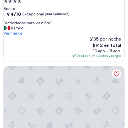
Propiedad
c
de
Bonito
i
4.0
9.4
9.4/10
Excepcional
(334 opiniones)
o
de
estrellas
s
“
“Actividades para los niños”
10,
o
A
Ramiro
Excepcional,
”
c
Ver menos
(334
t
$135 por noche
opiniones)
i
El
$142 en total
v
precio
10 ago. - 11 ago.
i
actual
Total con impuestos y cargos
d
es
a
de
Pousada Bonito Cama e Café
d
$142
e
s
p
a
r
a
l
o
s
n
i