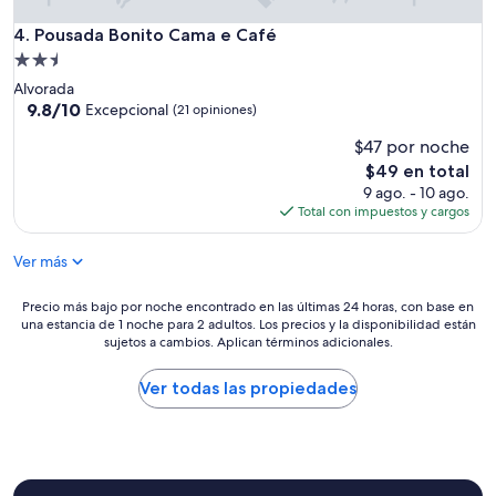
ñ
o
Pousada Bonito Cama e Café
4. Pousada Bonito Cama e Café
s
Propiedad
”
de
Alvorada
2.5
9.8
9.8/10
Excepcional
(21 opiniones)
de
estrellas
$47 por noche
10,
Excepcional,
El
$49 en total
(21
precio
9 ago. - 10 ago.
opiniones)
actual
Total con impuestos y cargos
es
de
Ver más
$49
Precio
Precio más bajo por noche encontrado en las últimas 24 horas, con base en
una estancia de 1 noche para 2 adultos. Los precios y la disponibilidad están
más
sujetos a cambios. Aplican términos adicionales.
bajo
por
noche
Ver todas las propiedades
encontrado
en
las
últimas
24