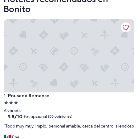
Bonito
Pousada Remanso
Pousada Remanso
1. Pousada Remanso
Propiedad
de
Alvorada
3.0
9.8
9.8/10
Excepcional
(56 opiniones)
de
estrellas
“
“Todo muy muy limpio, personal amable, cerca del centro, silencioso
10,
T
”
Excepcional,
o
Ena
(56