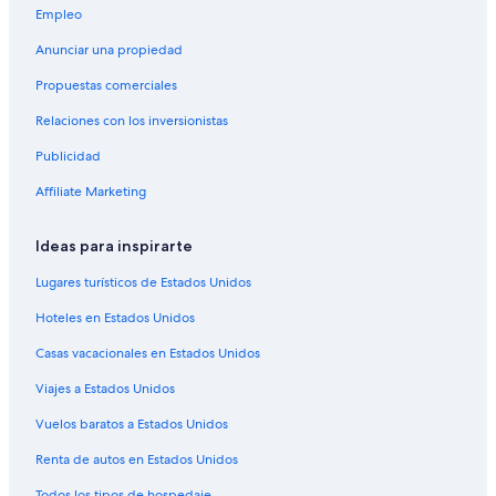
Empleo
Hoteles en Ponta Pora
Anunciar una propiedad
Hoteles en Caracol
Propuestas comerciales
Hoteles haciendas en Porto Murtinho
Relaciones con los inversionistas
Hoteles en Porto Murtinho
Publicidad
Hoteles 2 estrellas en Sidrolandia
Hoteles en Sidrolandia
Affiliate Marketing
Hoteles en Nioaque
Ideas para inspirarte
Resorts en Mato Grosso del Sur
Lugares turísticos de Estados Unidos
Hoteles haciendas en Mato Grosso del Sur
Hoteles en Estados Unidos
Hostales en Mato Grosso del Sur
Casas vacacionales en Estados Unidos
Hoteles cerca de Parque de buceo y esnórquel Nascente Azul
Viajes a Estados Unidos
Hoteles en Terenos
Hoteles en Bela Vista
Vuelos baratos a Estados Unidos
Hoteles en Boa Sorte
Renta de autos en Estados Unidos
Hoteles en Bodoquena
Todos los tipos de hospedaje