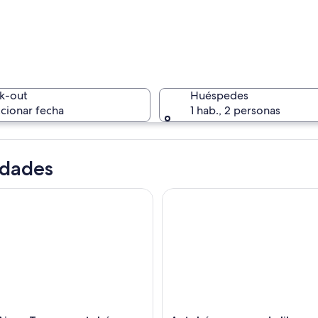
k-out
Huéspedes
cionar fecha
1 hab., 2 personas
idades
es: Tour en autobús con paradas libres por la ciudad
Autobús con parada libre en B
s platos, incluyendo un bol de macarrones con queso, una rebanada de pan 