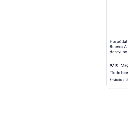
Capital Fe
of
5
Hospédate
Buenos Air
desayuno i
abierto l
...
9
/
10
¡Magn
"Todo bie
Enviada el 