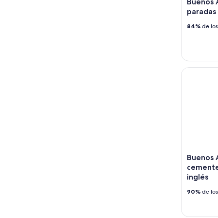
Buenos A
paradas 
84%
de los
Buenos Air
Buenos A
cemente
inglés
90%
de los