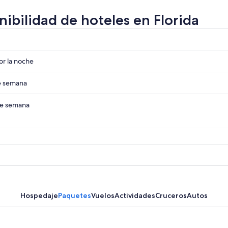
nibilidad de hoteles en Florida
r
r
r la noche
r
de semana
r
 de semana
Hospedaje
Paquetes
Vuelos
Actividades
Cruceros
Autos