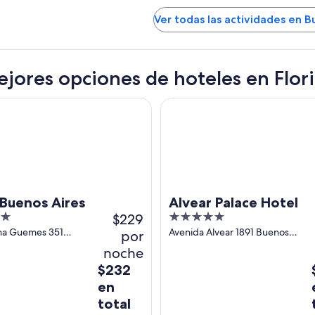
Ver todas las actividades en B
ejores opciones de hoteles en Flor
nos Aires
Alvear Palace Hotel
 Buenos Aires
Alvear Palace Hotel
$229
5
out
ha Guemes 351
Avenida Alvear 1891 Buenos
por
res
Aires Capital Federal
of
noche
5
El
$232
precio
en
es
total
de