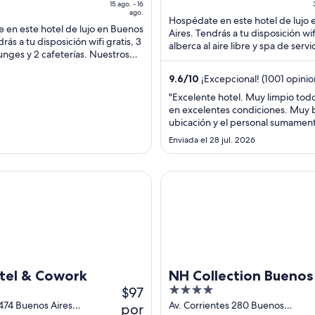
15 ago. - 16
$232
ago.
Hospédate en este hotel de lujo
en
 en este hotel de lujo en Buenos
Aires. Tendrás a tu disposición wifi
total
rás a tu disposición wifi gratis, 3
alberca al aire libre y spa de servi
unges y 2 cafeterías. Nuestros
por
completo. Nuestros huéspedes 
destacan la atención ...
noche
...
9.6
/
10
¡Excepcional! (1001 opinio
del
"Excelente hotel. Muy limpio tod
15
en excelentes condiciones. Muy
ago
ubicación y el personal sumamen
al
a
Enviada el 28 jul. 2026
16
1
ago
 & Cowork
NH Collection Buenos Aires J
tel & Cowork
NH Collection Buenos
$97
4
Jousten
out
474 Buenos Aires
Av. Corrientes 280 Buenos
por