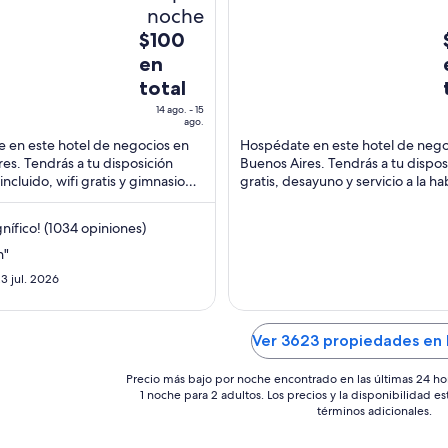
deral
Aires Capital Federal
of
noche
5
El
$100
precio
en
es
total
de
14 ago. - 15
$100
ago.
en
 en este hotel de negocios en
Hospédate en este hotel de nego
total
es. Tendrás a tu disposición
Buenos Aires. Tendrás a tu disposi
ncluido, wifi gratis y gimnasio
gratis, desayuno y servicio a la ha
por
as 24 horas. Nuestros huéspedes
Nuestros huéspedes destacan la .
noche
del
ífico! (1034 opiniones)
14
n"
ago
23 jul. 2026
al
a
15
ago
Ver 3623 propiedades en 
Precio más bajo por noche encontrado en las últimas 24 ho
1 noche para 2 adultos. Los precios y la disponibilidad e
términos adicionales.