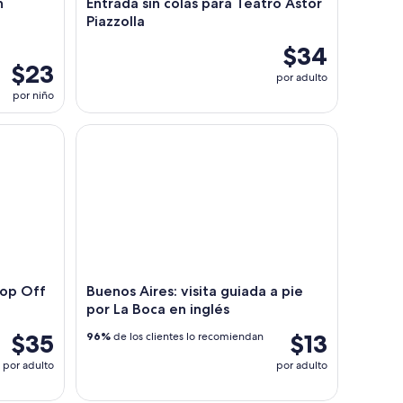
n
Entrada sin colas para Teatro Astor
Piazzolla
$34
$23
por adulto
por niño
Off y Beneficios Exclusivos
Buenos Aires: visita guiada a pie por La Boca en ing
Hop Off
Buenos Aires: visita guiada a pie
por La Boca en inglés
$35
$13
96%
de los clientes lo recomiendan
por adulto
por adulto