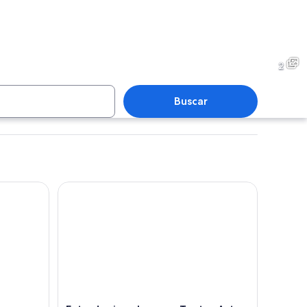
2
Buscar
uenos Aires y beneficios exclusivos
Entrada sin colas para Teatro Astor Piazzolla
y un bol de gratinado.
Un plato con papas fritas cubiertas de salsa rosa, un sán