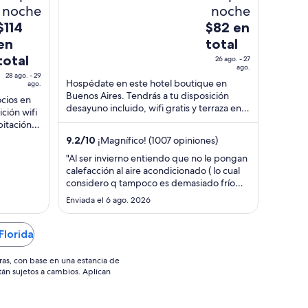
Capital Federal
of
noche
noche
5
El
El
$114
$82 en
precio
precio
en
total
es
es
total
26 ago. - 27
de
de
ago.
28 ago. - 29
$114
$82
Hospédate en este hotel boutique en
ago.
Buenos Aires. Tendrás a tu disposición
en
en
cios en
desayuno incluido, wifi gratis y terraza en la
total
total
ción wifi
azotea. Nuestros huéspedes destacan ...
bitación.
por
por
..
noche
9.2
/
10
¡Magnífico! (1007 opiniones)
noche
del
del
"Al ser invierno entiendo que no le pongan
28
26
calefacción al aire acondicionado ( lo cual
considero q tampoco es demasiado frío
ago
ago
Buenos Aires, pero bueno ) . El punto es
l
al
Enviada el 6 ago. 2026
que el cuarto que nos dieron era muy
29
27
caluroso y aunq tuviéramos apagado el aire
ago
ago
acondicionado ( el cual en ésta temporada
Florida
era calefacción ..."
ras, con base en una estancia de
stán sujetos a cambios. Aplican