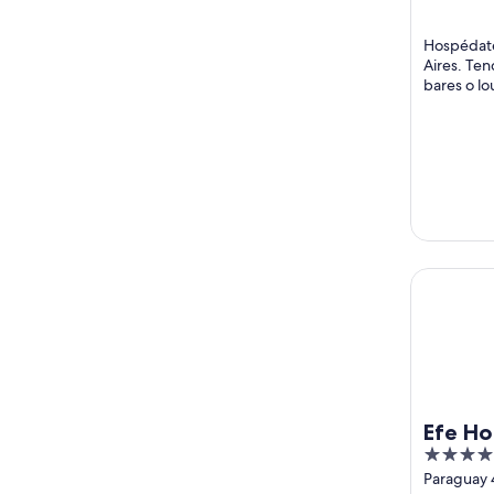
Hospédate
Aires. Tend
bares o lo
huéspedes 
Efe Hotel
Efe Ho
4
out
Paraguay 