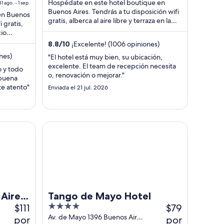
Hospédate en este hotel boutique en
31 ago. - 1 sep.
$393
$91
Buenos Aires. Tendrás a tu disposición wifi
 en Buenos
en
en
gratis, alberca al aire libre y terraza en la
 gratis,
total
total
azotea. Nuestros huéspedes destacan ...
cio
por
por
destacan
8.8
/
10
¡Excelente! (1006 opiniones)
noche
noche
nes)
"El hotel está muy bien, su ubicación,
del
del
excelente. El team de recepción necesita
o y todo
31
8
o, renovación o mejorar."
 buena
ago
ago
te atento"
Enviada el 21 jul. 2026
l
al
9
sep
ago
ousten
Tango de Mayo Hotel
 Aires
Tango de Mayo Hotel
$111
4
$79
out
Av. de Mayo 1396 Buenos Aires
por
por