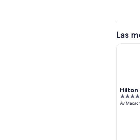
Las m
Hilton Bue
Hilton
5
out
Av Macac
Buenos Ai
of
5