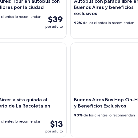
ires: Tour en autobús con
Autobús con parada libre e
libres por la ciudad
Buenos Aires y beneficios
exclusivos
$39
 clientes lo recomiendan
92%
de los clientes lo recomiendan
por adulto
es: visita guiada al cementerio de La Recoleta en inglés
Buenos Aires Bus Hop On-Hop 
ires: visita guiada al
Buenos Aires Bus Hop On-
rio de La Recoleta en
y Beneficios Exclusivos
90%
de los clientes lo recomiendan
$13
 clientes lo recomiendan
por adulto