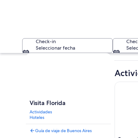
Check-in
Chec
Seleccionar fecha
Selec
Explorar mapa
Activ
Buenos Air
Una mesa con vario
Visita Florida
Actividades
Hoteles
Guía de viaje de Buenos Aires