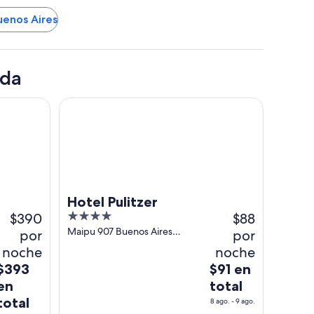
uenos Aires
ida
Hotel Pulitzer
Hotel Pulitzer
$390
4
$88
out
Maipu 907 Buenos Aires
por
por
Capital Federal
of
noche
noche
5
El
El
$393
$91 en
precio
precio
en
total
es
es
total
8 ago. - 9 ago.
de
de