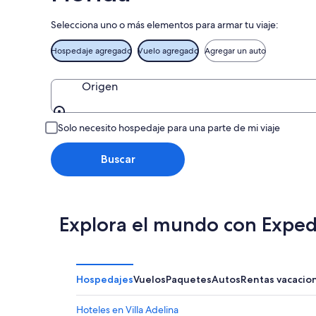
-
16
Selecciona uno o más elementos para armar tu viaje:
ago
Hospedaje agregado
Vuelo agregado
Agregar un auto
Origen
Origen
Solo necesito hospedaje para una parte de mi viaje
Buscar
Explora el mundo con Exped
Hospedajes
Vuelos
Paquetes
Autos
Rentas vacacio
Hoteles en Villa Adelina