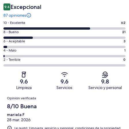
Excepcional
9.4
87 opiniones
Puntuación
10 - Excelente
62
de
Puntuación
8 - Bueno
21
10,
de
es
Puntuación
6 - Aceptable
3
8,
decir,
de
es
Puntuación
4 - Malo
1
Excelente.
6,
decir,
de
Basada
es
Puntuación
2 - Terrible
0
Bueno.
4,
en
decir,
de
Basada
es
62
Aceptable.
2,
en
decir,
de
Basada
es
21
Malo.
9.6
9.6
9.8
87
en
decir,
de
Basada
Limpieza
Servicios
Servicio y personal
opiniones
3
Terrible.
87
en
Opiniones
de
Basada
opiniones
Opinión verificada
1
87
en
de
8/10 Buena
opiniones
0
87
de
mariela F
opiniones
28 mar. 2026
87
opiniones
Le gustó: Limpieza, servicio y personal, condiciones de la propiedad