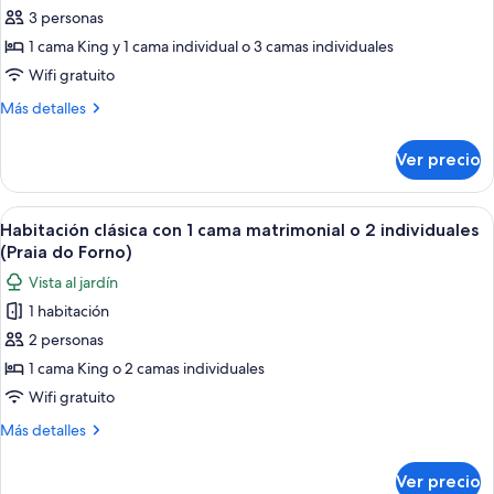
do
individuales
3 personas
Habitación
(Prainhas
Atalaia)
do
clásica
1 cama King y 1 cama individual o 3 camas individuales
Pontal
con
Wifi gratuito
do
1
Atalaia)
Más
Más detalles
cama
detalles
matrimonial
sobre
Ver precio
Habitación
o
clásica
2
con
Abrir
Una cama bien hecha con edredón blan
individuales
8
1
Habitación clásica con 1 cama matrimonial o 2 individuales
todas
cama
(Praia
(Praia do Forno)
matrimonial
las
dos
Vista al jardín
o
fotos
Anjos)
2
1 habitación
de
individuales
2 personas
Habitación
(Praia
dos
clásica
1 cama King o 2 camas individuales
Anjos)
con
Wifi gratuito
1
Más
Más detalles
cama
detalles
matrimonial
sobre
Ver precio
Habitación