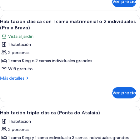
Ver precio
Habitación
triple
Deluxe
Abrir
Una cama bien hecha con una colcha e
4
(Gruta
Habitación clásica con 1 cama matrimonial o 2 individuales
todas
Azul)
(Praia Brava)
las
Vista al jardín
fotos
1 habitación
de
2 personas
Habitación
clásica
1 cama King o 2 camas individuales grandes
con
Wifi gratuito
1
Más
Más detalles
cama
detalles
matrimonial
sobre
Ver precio
Habitación
o
clásica
2
con
Abrir
Un dormitorio con cama, almohadas, un
individuales
3
1
Habitación triple clásica (Ponta do Atalaia)
todas
cama
(Praia
1 habitación
matrimonial
las
Brava)
o
3 personas
fotos
2
de
1 cama King y 1 cama individual o 3 camas individuales grandes
individuales