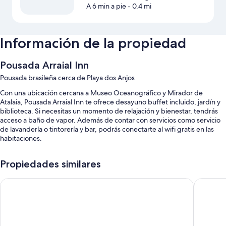
A 6 min a pie
- 0.4 mi
Información de la propiedad
Pousada Arraial Inn
Pousada brasileña cerca de Playa dos Anjos
Con una ubicación cercana a Museo Oceanográfico y Mirador de
Atalaia, Pousada Arraial Inn te ofrece desayuno buffet incluido, jardín y
biblioteca. Si necesitas un momento de relajación y bienestar, tendrás
acceso a baño de vapor. Además de contar con servicios como servicio
de lavandería o tintorería y bar, podrás conectarte al wifi gratis en las
habitaciones.
Estos son algunos más de los servicios en esta pousada brasileña:
Propiedades similares
Alberca al aire libre con camastros
Mediterrane Hotel by Castelo Itaipava
Pousada 
Traslado de ida y vuelta al aeropuerto (con cargo), televisión en el
lobby y servicio de concierge
No se permite fumar en la propiedad, café o té en el lobby y
asistencia para compra de tours o entradas