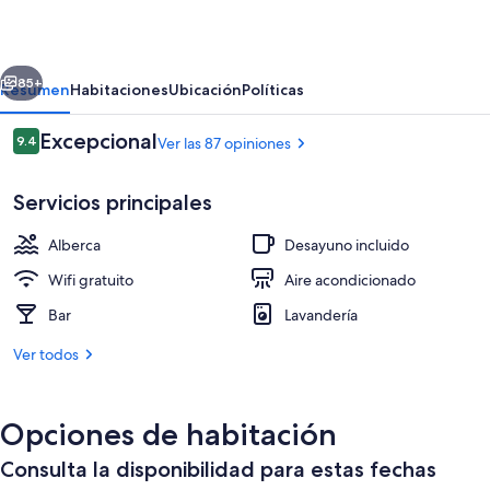
Inn
erior
Siguiente
85+
Resumen
Habitaciones
Ubicación
Políticas
Opiniones
Excepcional
9.4
Ver las 87 opiniones
9.4 de 10,
Servicios principales
Alberca
Desayuno incluido
Wifi gratuito
Aire acondicionado
Bar
Lavandería
Alberca al aire libre, acceso de 10:30 a
Ver todos
Opciones de habitación
Consulta la disponibilidad para estas fechas