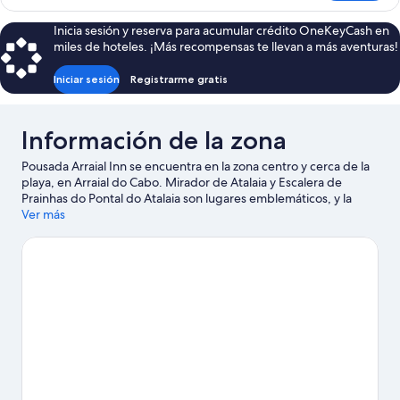
Inicia sesión y reserva para acumular crédito OneKeyCash en
miles de hoteles. ¡Más recompensas te llevan a más aventuras!
Iniciar sesión
Registrarme gratis
Información de la zona
Pousada Arraial Inn se encuentra en la zona centro y cerca de la
playa, en Arraial do Cabo. Mirador de Atalaia y Escalera de
Prainhas do Pontal do Atalaia son lugares emblemáticos, y la
belleza natural del área puede apreciarse en Playa dos Anjos y
Ver más
Playa Forno. También puedes darte una vuelta por Museo
Oceanográfico y Playa de Pontal do Atalaia. En la zona puedes
practicar actividades como snorkel, o disfrutar del aire libre
mientras haces paseos a pie o ciclismo en senderos y tours
ecológicos.
Visita nuestra guía de Arraial do Cabo
Ver más pousadas en Arraial do Cabo