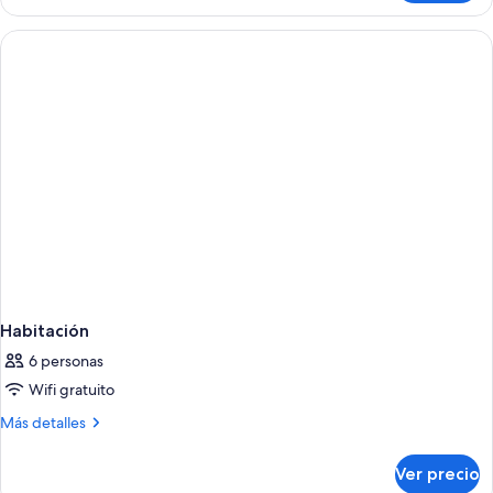
Habitación
6 personas
Wifi gratuito
Más
Más detalles
detalles
sobre
Ver precio
Habitación