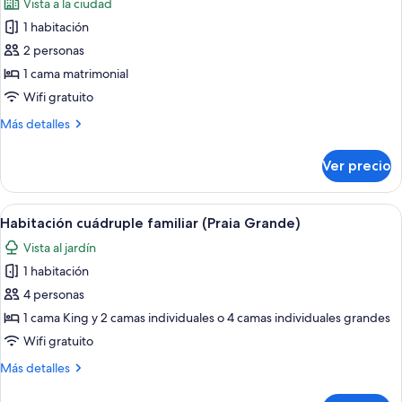
Vista a la ciudad
matrimonial
las
(Praia
o
1 habitación
fotos
do
2
de
2 personas
individuales
Pontal)
Habitación
(Praia
1 cama matrimonial
do
básica
Wifi gratuito
Pontal)
(Praia
Más
Más detalles
do
detalles
Farol)
sobre
Ver precio
Habitación
básica
(Praia
Abrir
Un dormitorio con cama, una mesita bl
4
do
Habitación cuádruple familiar (Praia Grande)
todas
Farol)
Vista al jardín
las
1 habitación
fotos
de
4 personas
Habitación
1 cama King y 2 camas individuales o 4 camas individuales grandes
cuádruple
Wifi gratuito
familiar
Más
Más detalles
(Praia
detalles
Grande)
sobre