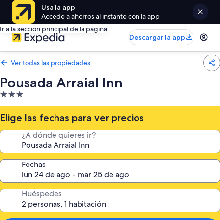
Usa la app
Accede a ahorros al instante con la app
Ir a la sección principal de la página
Descargar la app
Ver todas las propiedades
Pousada Arraial Inn
Propiedad
de
3.0
Elige las fechas para ver precios
estrellas
¿A dónde quieres ir?
Fechas
Huéspedes