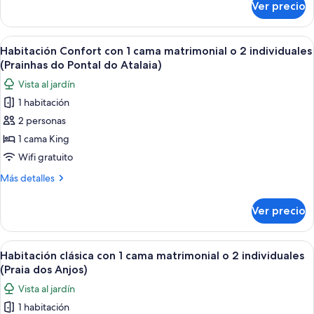
Ver precio
Habitación
cuádruple
familiar
Abrir
Una cama bien hecha con ropa blanca y
10
(Praia
Habitación Confort con 1 cama matrimonial o 2 individuales
todas
Grande)
(Prainhas do Pontal do Atalaia)
las
Vista al jardín
fotos
1 habitación
de
2 personas
Habitación
Confort
1 cama King
con
Wifi gratuito
1
Más
Más detalles
cama
detalles
matrimonial
sobre
Ver precio
Habitación
o
Confort
2
con
Abrir
Un dormitorio con una cama, una mesit
individuales
4
1
Habitación clásica con 1 cama matrimonial o 2 individuales
todas
cama
(Prainhas
(Praia dos Anjos)
matrimonial
las
do
Vista al jardín
o
fotos
Pontal
2
1 habitación
de