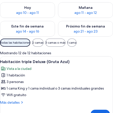
Consulta la disponibilidad para hoy ago 10 - ago 11
Consulta la disponibilidad par
Hoy
Mañana
ago 10 - ago 11
ago 11 - ago 12
Consulta la disponibilidad para este fin de semana ago 14 - ag
Consulta la disponibilidad pa
Este fin de semana
Próximo fin de semana
ago 14 - ago 16
ago 21 - ago 23
Filtros
Todas las habitaciones
2 camas
3 camas o más
1 cama
disponibles
para
Mostrando 12 de 12 habitaciones
las
Abrir
Un dormitorio ordenado con una cama
4
Habitación triple Deluxe (Gruta Azul)
habitaciones
todas
Vista a la ciudad
las
1 habitación
fotos
de
3 personas
Habitación
1 cama King y 1 cama individual o 3 camas individuales grandes
triple
Wifi gratuito
Deluxe
Más
Más detalles
(Gruta
detalles
Azul)
sobre