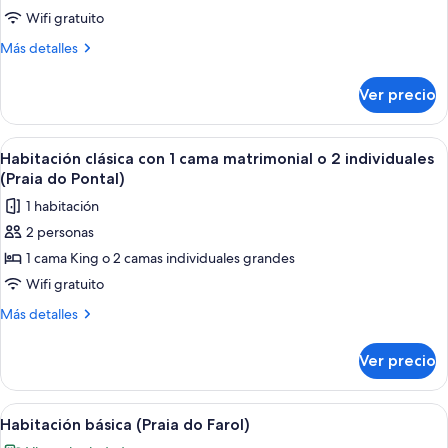
Habitación
(Praia
Wifi gratuito
Brava)
triple
Más
Más detalles
clásica
detalles
(Ponta
sobre
Ver precio
Habitación
do
triple
Atalaia)
clásica
Abrir
Un dormitorio con cama, una ventana c
4
(Ponta
Habitación clásica con 1 cama matrimonial o 2 individuales
todas
do
(Praia do Pontal)
Atalaia)
las
1 habitación
fotos
2 personas
de
1 cama King o 2 camas individuales grandes
Habitación
clásica
Wifi gratuito
con
Más
Más detalles
1
detalles
sobre
cama
Ver precio
Habitación
matrimonial
clásica
o
con
Abrir
Un dormitorio con cama, cortinas blan
6
2
1
Habitación básica (Praia do Farol)
todas
cama
individuales