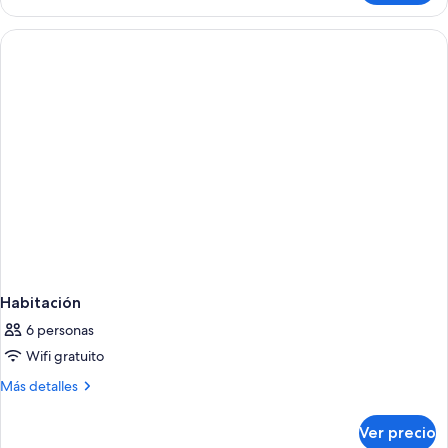
Habitación
6 personas
Wifi gratuito
Más
Más detalles
detalles
sobre
Ver precio
Habitación