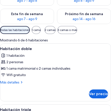
ago 7 - ago 8
ago 8 - ago 9
Consulta la disponibilidad para este fin de semana ago 7 - ag
Consulta la disponibilidad par
Este fin de semana
Próximo fin de semana
ago 7 - ago 9
ago 14 - ago 16
Filtros
Todas las habitaciones
1 cama
2 camas
3 camas o más
disponibles
para
Mostrando 6 de 6 habitaciones
las
Abrir
Un dormitorio con cama, televisor mon
4
Habitación doble
habitaciones
todas
1 habitación
las
2 personas
fotos
de
1 cama matrimonial o 2 camas individuales
Habitación
Wifi gratuito
doble
Más
Más detalles
detalles
sobre
Ver precio
Habitación
doble
Abrir
Habitación de hotel con dos camas, ro
4
Habitación triple