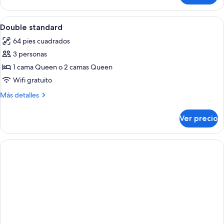
Abrir
Cortinas blackout y wifi gratis
5
Double standard
todas
64 pies cuadrados
las
3 personas
fotos
de
1 cama Queen o 2 camas Queen
Double
Wifi gratuito
standard
Más
Más detalles
detalles
sobre
Ver precio
Double
standard