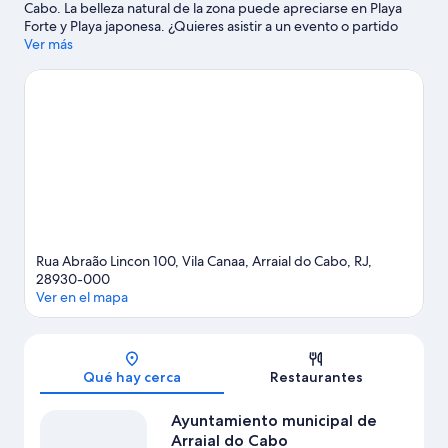
Cabo. La belleza natural de la zona puede apreciarse en Playa
Forte y Playa japonesa. ¿Quieres asistir a un evento o partido
mientras estás en la ciudad? Consulta el calendario de Estadio
Ver más
Hermenegildo Barcellos o Estadio municipal Alair Correia.
Visita
nuestra guía de Arraial do Cabo
Ver más pousadas en Arraial do Cabo
Rua Abraão Lincon 100, Vila Canaa, Arraial do Cabo, RJ,
28930-000
Ver en el mapa
Sección del mapa
Qué hay cerca
Restaurantes
Ayuntamiento municipal de
Arraial do Cabo