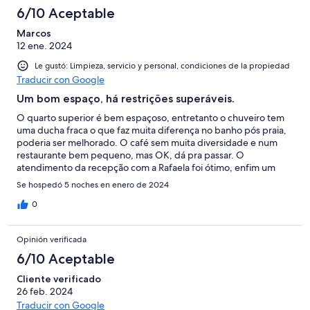
6/10 Aceptable
Marcos
12 ene. 2024
Le gustó: Limpieza, servicio y personal, condiciones de la propiedad
Traducir con Google
Um bom espaço, há restrições superáveis.
O quarto superior é bem espaçoso, entretanto o chuveiro tem
uma ducha fraca o que faz muita diferença no banho pós praia,
poderia ser melhorado. O café sem muita diversidade e num
restaurante bem pequeno, mas OK, dá pra passar. O
atendimento da recepção com a Rafaela foi ótimo, enfim um
bom lugar para quem não é muito exigente.
Se hospedó 5 noches en enero de 2024
0
Opinión verificada
6/10 Aceptable
Cliente verificado
26 feb. 2024
Traducir con Google