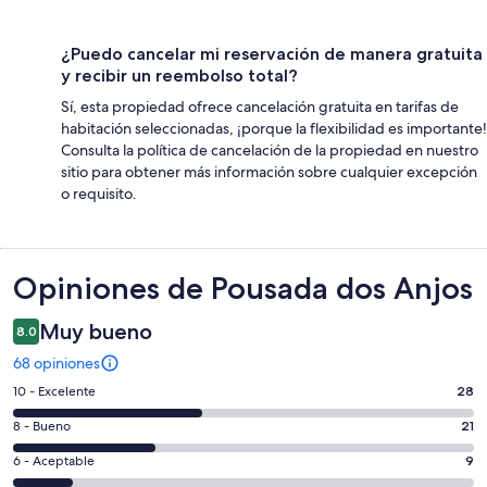
¿Puedo cancelar mi reservación de manera gratuita
y recibir un reembolso total?
Sí, esta propiedad ofrece cancelación gratuita en tarifas de
habitación seleccionadas, ¡porque la flexibilidad es importante!
Consulta la política de cancelación de la propiedad en nuestro
sitio para obtener más información sobre cualquier excepción
o requisito.
Opiniones
Opiniones de Pousada dos Anjos
Muy bueno
8.0
68 opiniones
Puntuación
10 - Excelente
28
de
Puntuación
8 - Bueno
21
10,
de
es
Puntuación
6 - Aceptable
9
8,
decir,
de