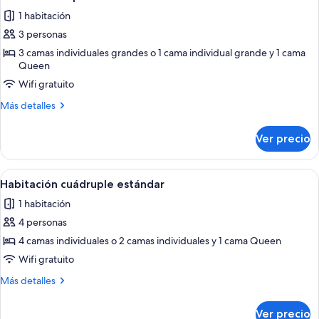
todas
1 habitación
las
3 personas
fotos
de
3 camas individuales grandes o 1 cama individual grande y 1 cama
Queen
Habitación
Wifi gratuito
triple
Más
Más detalles
detalles
sobre
Ver precio
Habitación
triple
Abrir
Habitación de hotel con dos camas, c
5
Habitación cuádruple estándar
todas
1 habitación
las
4 personas
fotos
de
4 camas individuales o 2 camas individuales y 1 cama Queen
Habitación
Wifi gratuito
cuádruple
Más
Más detalles
estándar
detalles
sobre
Ver precio
Habitación