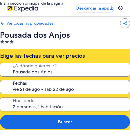
Ir a la sección principal de la página
Descargar la app
Ver todas las propiedades
Pousada dos Anjos
Propiedad
de
3.0
Elige las fechas para ver precios
estrellas
¿A dónde quieres ir?
Fechas
Huéspedes
Buscar