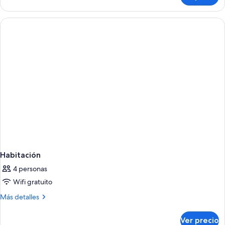
cuádruple
estándar
Habitación
4 personas
Wifi gratuito
Más
Más detalles
detalles
sobre
Ver precio
Habitación