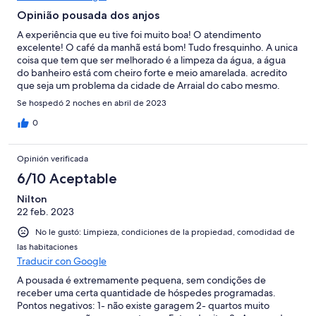
Opinião pousada dos anjos
A experiência que eu tive foi muito boa! O atendimento
excelente! O café da manhã está bom! Tudo fresquinho. A unica
coisa que tem que ser melhorado é a limpeza da água, a água
do banheiro está com cheiro forte e meio amarelada. acredito
que seja um problema da cidade de Arraial do cabo mesmo.
Enfim, gostei muito da pousada e do atendimento. Recomendo
Se hospedó 2 noches en abril de 2023
e quero voltar.
0
Opinión verificada
6/10 Aceptable
Nilton
22 feb. 2023
No le gustó: Limpieza, condiciones de la propiedad, comodidad de
las habitaciones
Traducir con Google
A pousada é extremamente pequena, sem condições de
receber uma certa quantidade de hóspedes programadas.
Pontos negativos: 1- não existe garagem 2- quartos muito