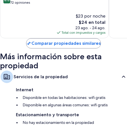
Cabo
de
72 opiniones
10,
10,
Magnífi
Excelente,
163
$23 por noche
72
opinion
El
$24 en total
opiniones
precio
23 ago. - 24 ago.
actual
Total con impuestos y cargos
es
de
Comparar propiedades similares
$24
Más información sobre esta
propiedad
Servicios de la propiedad
Internet
Disponible en todas las habitaciones: wifi gratis
Disponible en algunas áreas comunes: wifi gratis
Estacionamiento y transporte
No hay estacionamiento en la propiedad