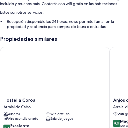
incluido y muchos más. Contarás con wifi gratis en las habitaciones.
Estos son otros servicios:
Recepción disponible las 24 horas, no se permite fumar en la
propiedad y asistencia para compra de tours o entradas
Servicio de concierge
Propiedades similares
Características de la habitación
Hostel a Coroa
Anjos do
Todas las habitaciones de Pousada dos Anjos cuentan con amenidades,
como aire acondicionado y wifi gratis.
Otros de los servicios que también disfrutarás son:
Regaderas y jabón
Smart TVs con Netflix y canales por cable
Hostel
Anjos
Hostel a Coroa
Anjos 
a
do
Arraial do Cabo
Arraial 
Coroa
Mar
Alberca
Wifi gratuito
Wifi g
Arraial
Suítes
Aire acondicionado
Sala de juegos
do
Arraial
9.0
Mag
9.0
Cabo
do
8.6
Excelente
de
163 
8.6