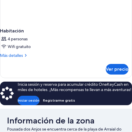
Habitación
4 personas
Wifi gratuito
Más
Más detalles
detalles
sobre
Ver precio
Habitación
Inicia sesión y reserva para acumular crédito OneKeyCash en
miles de hoteles. ¡Más recompensas te llevan a más aventuras!
Iniciar sesión
Registrarme gratis
Información de la zona
Pousada dos Anjos se encuentra cerca de la playa de Arraial do