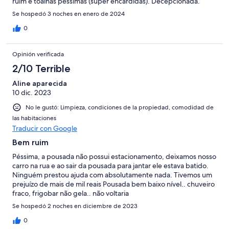
ruim e toalhas péssimas (super encardidas). Decepcionada.
Se hospedó 3 noches en enero de 2024
0
Opinión verificada
2/10 Terrible
Aline aparecida
10 dic. 2023
No le gustó: Limpieza, condiciones de la propiedad, comodidad de
las habitaciones
Traducir con Google
Bem ruim
Péssima, a pousada não possui estacionamento, deixamos nosso
carro na rua e ao sair da pousada para jantar ele estava batido.
Ninguém prestou ajuda com absolutamente nada. Tivemos um
prejuízo de mais de mil reais Pousada bem baixo nível.. chuveiro
fraco, frigobar não gela.. não voltaria
Se hospedó 2 noches en diciembre de 2023
0