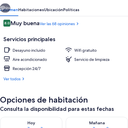
erior
Siguiente
12+
Resumen
Habitaciones
Ubicación
Políticas
Opiniones
Muy buena
8.0
Ver las 68 opiniones
8.0 de 10,
Servicios principales
Desayuno incluido
Wifi gratuito
Aire acondicionado
Servicio de limpieza
Recepción 24/7
Habitación doble | Cortinas blackout y 
Ver todos
Opciones de habitación
Consulta la disponibilidad para estas fechas
Consulta la disponibilidad para hoy ago 7 - ago 8
Consulta la disponibilidad pa
Hoy
Mañana