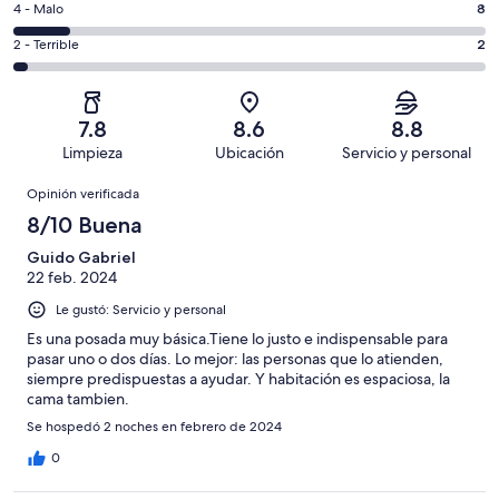
es
Puntuación
4 - Malo
8
Excelente.
6,
decir,
de
Basada
es
Puntuación
2 - Terrible
2
Bueno.
4,
en
decir,
de
Basada
es
28
Aceptable.
2,
en
decir,
de
Basada
es
21
Malo.
7.8
8.6
8.8
68
en
decir,
de
Basada
Limpieza
Ubicación
Servicio y personal
opiniones
9
Terrible.
68
en
Opiniones
de
Basada
opiniones
Opinión verificada
8
68
en
de
8/10 Buena
opiniones
2
68
de
Guido Gabriel
opiniones
22 feb. 2024
68
opiniones
Le gustó: Servicio y personal
Es una posada muy básica.Tiene lo justo e indispensable para
pasar uno o dos días. Lo mejor: las personas que lo atienden,
siempre predispuestas a ayudar. Y habitación es espaciosa, la
cama tambien.
Se hospedó 2 noches en febrero de 2024
0