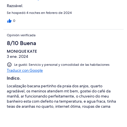
Razoável.
Se hospedó 4 noches en febrero de 2024
0
Opinión verificada
8/10 Buena
MONIQUE KATE
3 ene. 2024
Le gustó: Servicio y personal y comodidad de las habitaciones
Traducir con Google
Indico.
Localização bacana pertinho da praia dos anjos, quarto
agradável, os meninos atendem mt bem, gostei do café da
manhã, ar funcionando perfeitamente, o chuveiro do meu
banheiro esta com defeito na temperatura, e agua fraca, tinha
teias de aranhas no quarto, internet ótima, roupas de cama
limpinhas, quarto bom Tv pega bem os canais abertos, sim eu
voltaria. Custo benefício bom, sinalizei falhas para melhora do
serviço de vcs. No geral foi muito boa estadia.