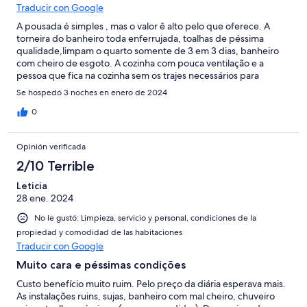
Traducir con Google
A pousada é simples , mas o valor ê alto pelo que oferece. A
torneira do banheiro toda enferrujada, toalhas de péssima
qualidade,limpam o quarto somente de 3 em 3 dias, banheiro
com cheiro de esgoto. A cozinha com pouca ventilação e a
pessoa que fica na cozinha sem os trajes necessários para
manipulação dos alimentos. Somente a localização que é boa.
Se hospedó 3 noches en enero de 2024
0
Opinión verificada
2/10 Terrible
Leticia
28 ene. 2024
No le gustó: Limpieza, servicio y personal, condiciones de la
propiedad y comodidad de las habitaciones
Traducir con Google
Muito cara e péssimas condições
Custo benefício muito ruim. Pelo preço da diária esperava mais.
As instalações ruins, sujas, banheiro com mal cheiro, chuveiro