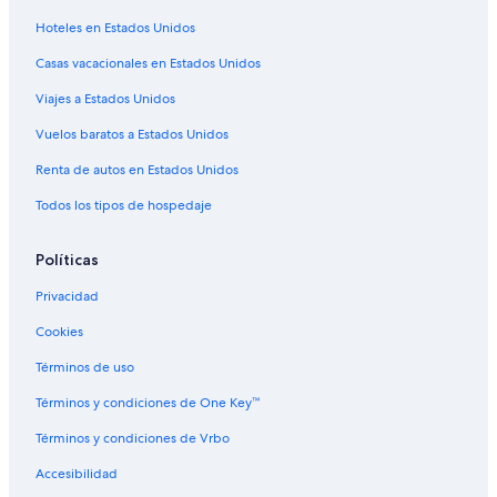
Hoteles con cocina en Centro de Denver
Hoteles en Estados Unidos
Hoteles con desayuno incluido en Centro de Denver
Casas vacacionales en Estados Unidos
Hoteles con estacionamiento en Centro de Denver
Viajes a Estados Unidos
Hoteles con alberca en Centro de Denver
Vuelos baratos a Estados Unidos
Hoteles con hidromasaje en Centro de Denver
Renta de autos en Estados Unidos
Hoteles con vista en Centro de Denver
Todos los tipos de hospedaje
Hoteles gay friendly en Centro de Denver
Hoteles para fumadores en Centro de Denver
Políticas
Hoteles en Centro de Denver
Privacidad
Hoteles en Centro cívico
Cookies
Hoteles cerca de Museo de Arte de Denver
Términos de uso
Hoteles cerca de Biblioteca Central de Denver
Términos y condiciones de One Key™
Hoteles todo incluido en Capitol Hill
Términos y condiciones de Vrbo
Hoteles que aceptan mascotas en Capitol Hill
Accesibilidad
Hoteles en Capitol Hill