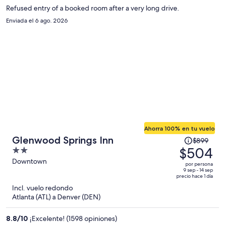
$308
Refused entry of a booked room after a very long drive.
por
Enviada el 6 ago. 2026
persona
Ahorra 100% en tu vuelo
El
Glenwood Springs Inn
$899
precio
$504
2
era
out
Downtown
por persona
de
of
9 sep - 14 sep
precio hace 1 día
$899
5
Incl. vuelo redondo
y
Atlanta (ATL) a Denver (DEN)
ahora
es
8.8
/
10
¡Excelente! (1598 opiniones)
de