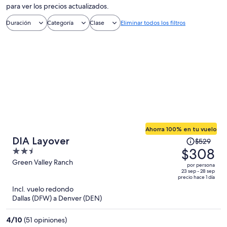
para ver los precios actualizados.
Duración
Categoría
Clase
Eliminar todos los filtros
Ahorra 100% en tu vuelo
El
DIA Layover
$529
precio
$308
2.5
era
out
Green Valley Ranch
por persona
de
of
23 sep - 28 sep
precio hace 1 día
$529
5
Incl. vuelo redondo
y
Dallas (DFW) a Denver (DEN)
ahora
es
4
/
10
(51 opiniones)
de