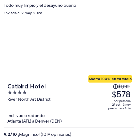
$504
Todo muy limpio y el desayuno bueno
por
Enviada el 2 may. 2026
persona
Ahorra 100% en tu vuelo
El
Catbird Hotel
$1,012
precio
$578
4
era
out
River North Art District
por persona
de
of
27 oct - 3 nov
precio hace 1 día
$1,012
5
Incl. vuelo redondo
y
Atlanta (ATL) a Denver (DEN)
ahora
es
9.2
/
10
¡Magnífico! (1019 opiniones)
de