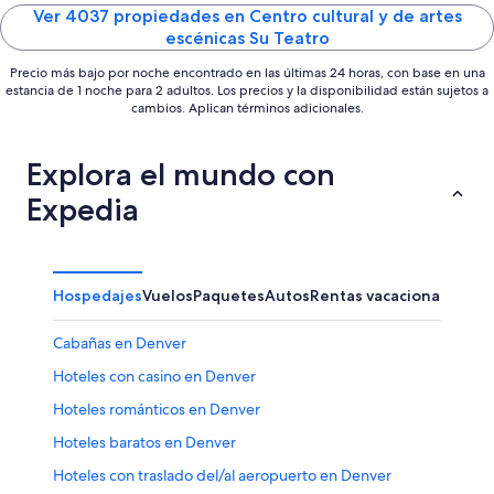
5
5
Ver 4037 propiedades en Centro cultural y de artes
escénicas Su Teatro
Precio más bajo por noche encontrado en las últimas 24 horas, con base en una
estancia de 1 noche para 2 adultos. Los precios y la disponibilidad están sujetos a
cambios. Aplican términos adicionales.
Explora el mundo con
Expedia
Hospedajes
Vuelos
Paquetes
Autos
Rentas vacacionales
Otr
Cabañas en Denver
Hoteles con casino en Denver
Hoteles románticos en Denver
Hoteles baratos en Denver
Hoteles con traslado del/al aeropuerto en Denver