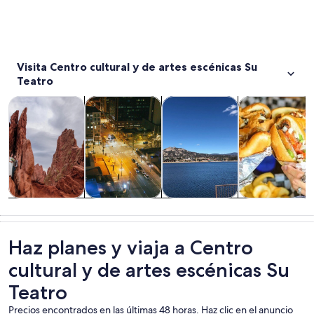
Visita Centro cultural y de artes escénicas Su
Teatro
Se abrirá en una nueva pestaña
Se abrirá en una nueva pest
Tours y excursiones de un día
Cultura e historia
Aventura y actividades al aire 
Alimentos, beb
Tours y
Cultura e
Aventura y
Alimentos,
excursiones de
historia
actividades al
bebidas y vida
un día
aire libre
nocturna
Haz planes y viaja a Centro
cultural y de artes escénicas Su
Teatro
Precios encontrados en las últimas 48 horas. Haz clic en el anuncio