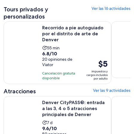
por
Tours privados y
Ver las 16 actividades
persona
personalizados
Recorrido a pie autoguiado por el distrito de arte de Denve
Denver: to
Recorrido a pie autoguiado
por el distrito de arte de
Denver
La
55 min
6.8
6.8/10
actividad
de
20 opiniones de
dura
El
$5
Viator
10
55
precio
con
impuestos y
minutos
Cancelación gratuita
es
cargos incluidos
20
disponible
por adulto
de
opiniones
$5.
Atracciones
Ver las 9 actividades
por
Denver CityPASS®: entrada a las 3, 4 o 5 atracciones princi
Entrada ge
adulto
Denver CityPASS®: entrada
a las 3, 4 o 5 atracciones
principales de Denver
La
7 d
9.6
9.6/10
actividad
50 opiniones