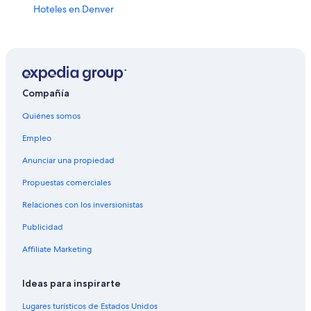
Hoteles en Denver
Moteles en Denver
Hoteles cerca de Parque Civic Center
Hoteles cerca de Teatro Paramount
Hoteles 4 estrellas en Centro de Denver
Compañía
Hoteles con spa en Centro de Denver
Quiénes somos
Hoteles de ski en Centro de Denver
Empleo
Hoteles ecológicos en Centro de Denver
Anunciar una propiedad
Hoteles en la playa en Centro de Denver
Propuestas comerciales
Hoteles históricos en Centro de Denver
Relaciones con los inversionistas
Hoteles románticos en Centro de Denver
Publicidad
Hoteles baratos en Centro de Denver
Affiliate Marketing
Hoteles boutique en Centro de Denver
Hoteles con aire acondicionado en Centro de Denver
Ideas para inspirarte
Hoteles con bar en Centro de Denver
Lugares turísticos de Estados Unidos