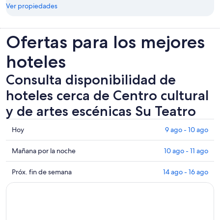
Ver propiedades
Ofertas para los mejores
hoteles
Consulta disponibilidad de
hoteles cerca de Centro cultural
y de artes escénicas Su Teatro
Consultar
Hoy
9 ago - 10 ago
los
precios
Consultar
Mañana por la noche
10 ago - 11 ago
cerca
precios
de
cerca
Consultar
Próx. fin de semana
14 ago - 16 ago
Centro
de
precios
cultural
Centro
cerca
y
cultural
de
de
y
Centro