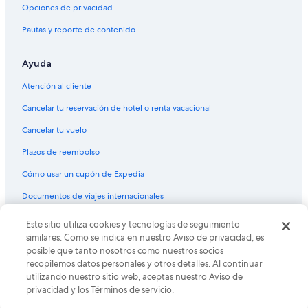
Opciones de privacidad
Hoteles cerca de Big Sweep
Pautas y reporte de contenido
Casas de ciudad en Estación de tren 10th - Osage
Hoteles en Lincoln Park
Ayuda
Hoteles cerca de Edificio del Capitolio del estado de
Colorado
Atención al cliente
Hoteles de Motel 6 en Speer
Cancelar tu reservación de hotel o renta vacacional
Hoteles en Speer
Cancelar tu vuelo
Hoteles cerca de Centro de convenciones de Colorado
Plazos de reembolso
Hoteles cerca de Gart Sports Castle
Cómo usar un cupón de Expedia
Hoteles cerca de Estación de tren Colfax at Auraria
Documentos de viajes internacionales
Hoteles familiares en Baker
© 2026 Expedia, Inc., una empresa de Expedia Group. Todos los
Este sitio utiliza cookies y tecnologías de seguimiento
Hoteles en Baker
derechos reservados. Expedia y el logo de Expedia son marcas
similares. Como se indica en nuestro Aviso de privacidad, es
registradas o marcas comerciales de Expedia, Inc. CST# 2029030-50.
posible que tanto nosotros como nuestros socios
Hoteles familiares en Golden Triangle
recopilemos datos personales y otros detalles. Al continuar
Hoteles en Golden Triangle
utilizando nuestro sitio web, aceptas nuestro Aviso de
privacidad y los Términos de servicio.
Hoteles cerca de Casa Museo Molly Brown