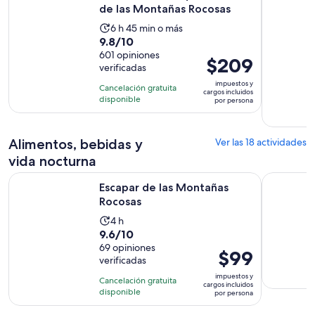
de las Montañas Rocosas
La
6 h 45 min o más
9.8
9.8/10
actividad
de
601 opiniones
dura
El
$209
verificadas
10
6
precio
con
impuestos y
horas
Cancelación gratuita
es
cargos incluidos
601
disponible
y
por persona
de
opiniones
45
$209.
minutos
por
Alimentos, bebidas y
Ver las 18 actividades
persona
vida nocturna
Se abrirá en una nueva pes
Escapar de las Montañas Rocosas
El detecti
Escapar de las Montañas
Rocosas
La
4 h
9.6
9.6/10
actividad
de
69 opiniones
dura
El
$99
verificadas
10
4
precio
con
impuestos y
horas
Cancelación gratuita
es
cargos incluidos
69
disponible
por persona
de
opiniones
$99.