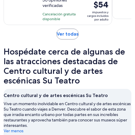
de
dura
El
$54
verificadas
10
7
precio
con
impuestos y
días
Cancelación gratuita
es
cargos incluidos
50
disponible
por adulto
de
opiniones
$54.
Se
Ver todas
por
abrirá
adulto
en
Hospédate cerca de algunas de
una
nueva
las atracciones destacadas de
pestaña
Centro cultural y de artes
escénicas Su Teatro
Centro cultural y de artes escénicas Su Teatro
Vive un momento inolvidable en Centro cultural y de artes escénicas
Su Teatro cuando viajes a Denver. Descubre el sabor de esta zona
que irradia encanto urbano por todas partes en sus increíbles
restaurantes y aprovecha también para conocer sus museos súper
interesantes.
Ver menos