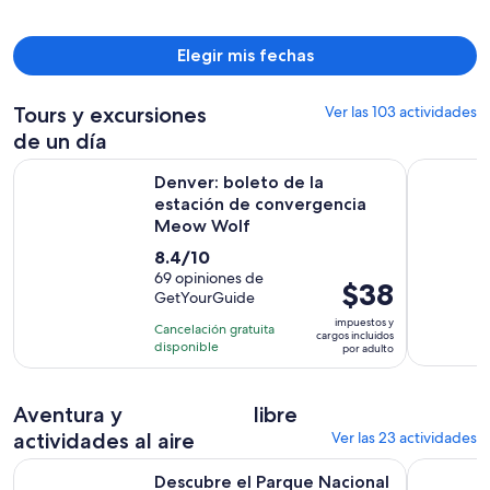
$578
por
Elegir mis fechas
persona
Tours y excursiones
Ver las 103 actividades
de un día
S
Denver: boleto de la estación de convergencia Meow Wolf
Descubre 
Denver: boleto de la
estación de convergencia
Meow Wolf
8.4
8.4/10
de
69 opiniones de
El
$38
GetYourGuide
10
precio
con
impuestos y
Cancelación gratuita
es
cargos incluidos
69
disponible
por adulto
de
opiniones
$38.
por
Aventura y
libre
adulto
actividades al aire
Ver las 23 actividades
Se abr
Descubre el Parque Nacional de las Montañas Rocosas
Denver: su
Descubre el Parque Nacional