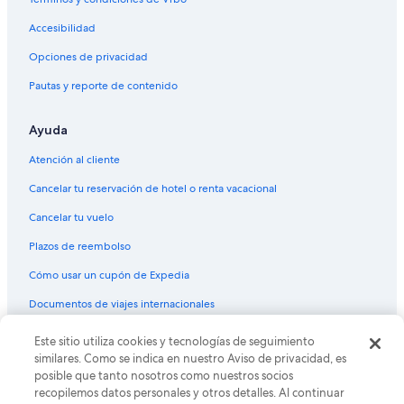
Moteles en Cocoa Beach
Accesibilidad
Villas en Cocoa Beach
Opciones de privacidad
Hoteles cerca de Brevard Veterans Memorial Museum Military
Museum
Pautas y reporte de contenido
Hoteles cerca de Club campestre Cocoa Beach
Ayuda
Hoteles cerca de Isla Merritt
Hoteles en Banana River Drive
Atención al cliente
Cancelar tu reservación de hotel o renta vacacional
Cancelar tu vuelo
Plazos de reembolso
Cómo usar un cupón de Expedia
Documentos de viajes internacionales
Este sitio utiliza cookies y tecnologías de seguimiento
© 2026 Expedia, Inc., una empresa de Expedia Group. Todos los
derechos reservados. Expedia y el logo de Expedia son marcas
similares. Como se indica en nuestro Aviso de privacidad, es
registradas o marcas comerciales de Expedia, Inc. CST# 2029030-50.
posible que tanto nosotros como nuestros socios
recopilemos datos personales y otros detalles. Al continuar