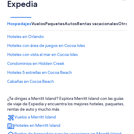
Expedia
Hospedajes
Vuelos
Paquetes
Autos
Rentas vacacionales
Otros
Hoteles en Orlando
Hoteles con área de juegos en Cocoa Isles
Hoteles con vista al mar en Cocoa Isles
Condominios en Hidden Creek
Hoteles 5 estrellas en Cocoa Beach
Cabañas en Cocoa Beach
Casas de campo en Cocoa Beach
¿Te diriges a Merritt Island? Explora Merritt Island con las guías
Casas vacacionales en Cocoa Beach
de viaje de Expedia y encuentra los mejores hoteles, paquetes,
Centros vacacionales en Cocoa Beach
rentas de auto y mucho más.
Vuelos a Merritt Island
Resorts en Cocoa Beach
Hoteles en Merritt Island
Condominios en Cocoa Beach
Rentas de hospedaje para las vacaciones en Merritt Island