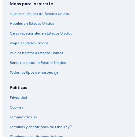
Hoteles con estacionamiento en Cocoa Beach
Ideas para inspirarte
Hoteles con parque acuático en Cocoa Beach
Lugares turísticos de Estados Unidos
Hoteles con alberca en Cocoa Beach
Hoteles en Estados Unidos
Hoteles con restaurante en Cocoa Beach
Casas vacacionales en Estados Unidos
Hoteles con sauna en Cocoa Beach
Viajes a Estados Unidos
Hoteles con hidromasaje en Cocoa Beach
Vuelos baratos a Estados Unidos
Hoteles con traslado del/al aeropuerto en Cocoa Beach
Renta de autos en Estados Unidos
Hoteles con vista al mar en Cocoa Beach
Todos los tipos de hospedaje
Hoteles gay friendly en Cocoa Beach
Hoteles para bodas en Cocoa Beach
Políticas
Hoteles para fumadores en Cocoa Beach
Privacidad
Hoteles que aceptan mascotas en Cocoa Beach
Cookies
Hoteles de Motel 6 en Cocoa Beach
Términos de uso
Vacaciones solo para adultos en Cocoa Beach
Términos y condiciones de One Key™
Hoteles en Cocoa Beach
Términos y condiciones de Vrbo