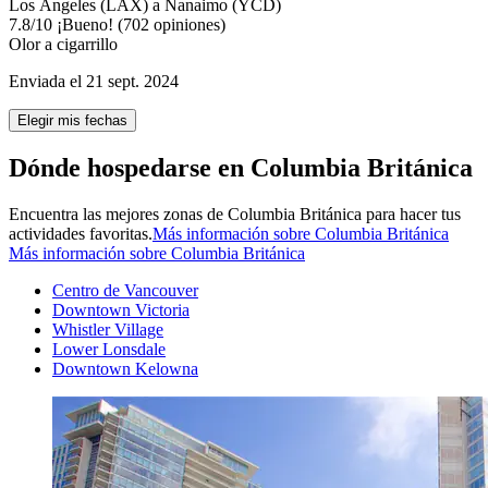
Los Ángeles (LAX) a Nanaimo (YCD)
7.8
/
10
¡Bueno! (702 opiniones)
Olor a cigarrillo
Enviada el 21 sept. 2024
Elegir mis fechas
Dónde hospedarse en Columbia Británica
Encuentra las mejores zonas de Columbia Británica para hacer tus
actividades favoritas.
Más información sobre Columbia Británica
Más información sobre Columbia Británica
Centro de Vancouver
Downtown Victoria
Whistler Village
Lower Lonsdale
Downtown Kelowna