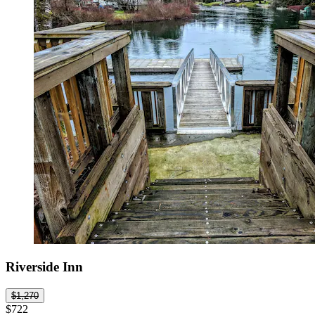
Riverside Inn
$1,270
$722