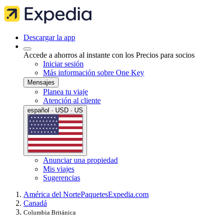
Descargar la app
Accede a ahorros al instante con los Precios para socios
Iniciar sesión
Más información sobre One Key
Mensajes
Planea tu viaje
Atención al cliente
español · USD · US
Anunciar una propiedad
Mis viajes
Sugerencias
América del Norte
Paquetes
Expedia.com
Canadá
Columbia Británica