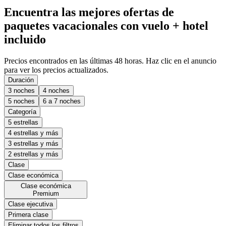
Encuentra las mejores ofertas de
paquetes vacacionales con vuelo + hotel
incluido
Precios encontrados en las últimas 48 horas. Haz clic en el anuncio
para ver los precios actualizados.
Duración
3 noches
4 noches
5 noches
6 a 7 noches
Categoría
5 estrellas
4 estrellas y más
3 estrellas y más
2 estrellas y más
Clase
Clase económica
Clase económica
Premium
Clase ejecutiva
Primera clase
Eliminar todos los filtros