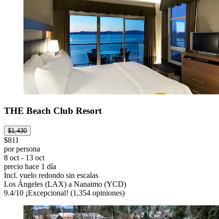
THE Beach Club Resort
$1,430
$811
por persona
8 oct - 13 oct
precio hace 1 día
Incl. vuelo redondo sin escalas
Los Ángeles (LAX) a Nanaimo (YCD)
9.4
/
10
¡Excepcional! (1,354 opiniones)