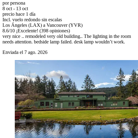
por persona
8 oct - 13 oct
precio hace 1 día
Incl. vuelo redondo sin escalas
Los Ángeles (LAX) a Vancouver (YVR)
8.6
/
10
¡Excelente! (398 opiniones)
very nice .. remodeled very old building.. The lighting in the room
needs attention. bedside lamp failed. desk lamp wouldn’t work.
Enviada el 7 ago. 2026