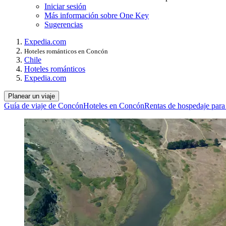
Iniciar sesión
Más información sobre One Key
Sugerencias
Expedia.com
Hoteles románticos en Concón
Chile
Hoteles románticos
Expedia.com
Planear un viaje
Guía de viaje de Concón
Hoteles en Concón
Rentas de hospedaje para