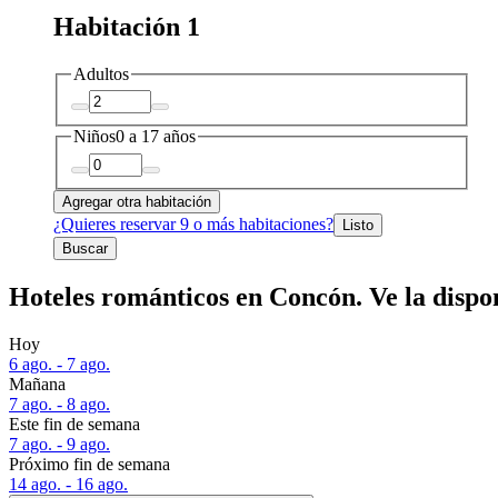
Habitación 1
Adultos
Niños
0 a 17 años
Agregar otra habitación
¿Quieres reservar 9 o más habitaciones?
Listo
Buscar
Hoteles románticos en Concón. Ve la dispo
Hoy
6 ago. - 7 ago.
Mañana
7 ago. - 8 ago.
Este fin de semana
7 ago. - 9 ago.
Próximo fin de semana
14 ago. - 16 ago.