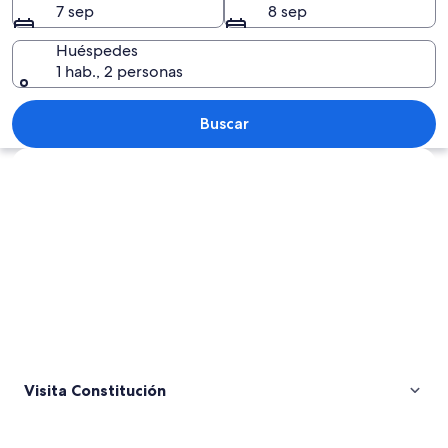
7 sep
8 sep
Huéspedes
1 hab., 2 personas
Una playa con olas rompiendo en la oril
Buscar
Explorar mapa
Visita Constitución