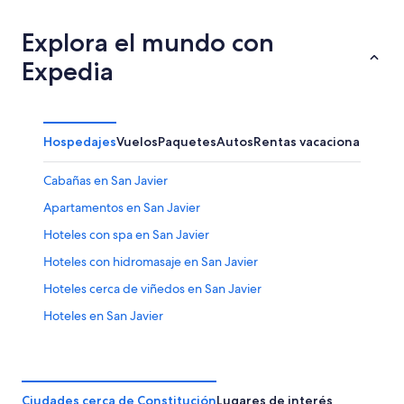
8
para
en
ago
mañana
Constitución
Explora el mundo con
-
por
para
Expedia
9
la
el
ago
noche,
próximo
9
fin
ago
de
Hospedajes
Vuelos
Paquetes
Autos
Rentas vacacionales
-
semana,
10
14
Cabañas en San Javier
ago
ago
-
Apartamentos en San Javier
16
Hoteles con spa en San Javier
ago
Hoteles con hidromasaje en San Javier
Hoteles cerca de viñedos en San Javier
Hoteles en San Javier
Moteles en San Javier
Hoteles 3 estrellas en Curanipe
Cabañas en Curanipe
Ciudades cerca de Constitución
Lugares de interés