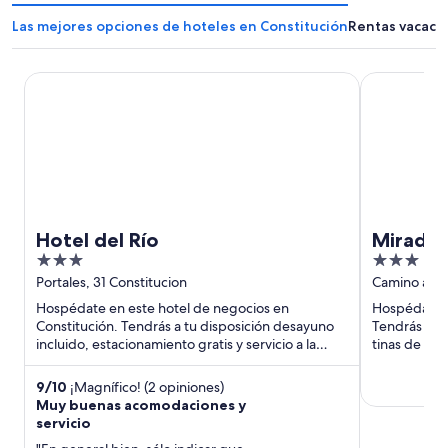
Las mejores opciones de hoteles en Constitución
Rentas vacacio
Hotel del Río
Mirador Las
Hotel del Río
Mirador
3
3
out
out
Portales, 31 Constitucion
Camino a la 
Maule
of
of
Hospédate en este hotel de negocios en
Hospédate e
5
5
Constitución. Tendrás a tu disposición desayuno
Tendrás a tu
incluido, estacionamiento gratis y servicio a la
tinas de hid
habitación. Estarás muy ...
9
/
10
¡Magnífico! (2 opiniones)
Muy buenas acomodaciones y
servicio