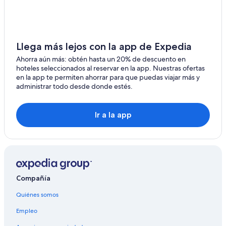
Hoteles con desayuno incluido en Pelluhue
Hoteles en Pelluhue
Hoteles cerca de Plaza de Chanco
Llega más lejos con la app de Expedia
Hoteles en Curepto
Ahorra aún más: obtén hasta un 20% de descuento en
hoteles seleccionados al reservar en la app. Nuestras ofertas
Hoteles cerca de Catedral de Talca
en la app te permiten ahorrar para que puedas viajar más y
administrar todo desde donde estés.
Hoteles cerca de Lago Vichuquén
Hoteles en la playa en Iloca
Ir a la app
Hoteles en Iloca
Lodges en Iloca
Hoteles en Maule
Cabañas en Putu
Compañía
Hoteles en Putu
Hoteles 3 estrellas en Vichuquén
Quiénes somos
Cabañas en Vichuquén
Empleo
Hoteles en Vichuquén