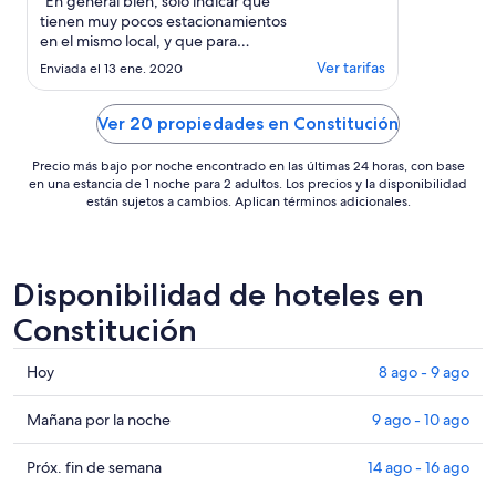
"En general bien, sólo indicar que
tienen muy pocos estacionamientos
en el mismo local, y que para
compensar tienen un sitio en la
Ver tarifas
Enviada el 13 ene. 2020
esquina donde estacionar, pero la
entrada o subida de ingreso no está
del todo bien hecha."
Ver 20 propiedades en Constitución
Precio más bajo por noche encontrado en las últimas 24 horas, con base
en una estancia de 1 noche para 2 adultos. Los precios y la disponibilidad
están sujetos a cambios. Aplican términos adicionales.
Disponibilidad de hoteles en
Constitución
Consultar
Hoy
8 ago - 9 ago
precios
en
Consultar
Mañana por la noche
9 ago - 10 ago
Constitución
precios
para
en
Consultar
Próx. fin de semana
14 ago - 16 ago
hoy,
Constitución
precios