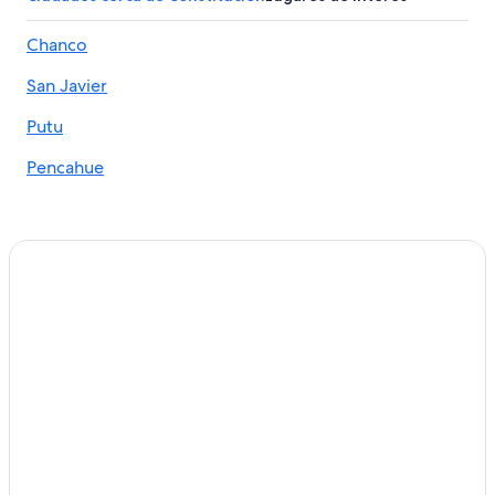
Hoteles en Curanipe
Chanco
Hoteles cerca de Estadio Fiscal de Talca
San Javier
Hoteles cerca de Plaza de Armas
Apartamentos en Pencahue
Putu
Hoteles en Pencahue
Pencahue
Hoteles cerca de Plaza Pelluhue
Cabañas en Chanco
Hoteles en Chanco
Hoteles en Chovellén
Hoteles en Lipimávida
Hoteles cerca de Reserva Nacional Federico Albert
Hoteles cerca de Iglesia de Curepto
Hoteles en Licantén
Cabañas en Pelluhue
Casas de campo en Pelluhue