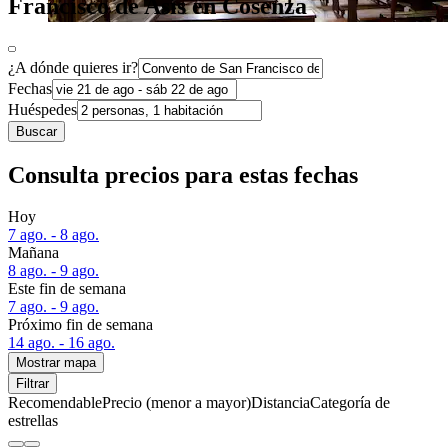
Francisco de Asís en Cosenza
¿A dónde quieres ir?
Fechas
Huéspedes
Buscar
Consulta precios para estas fechas
Hoy
7 ago. - 8 ago.
Mañana
8 ago. - 9 ago.
Este fin de semana
7 ago. - 9 ago.
Próximo fin de semana
14 ago. - 16 ago.
Mostrar mapa
Filtrar
Recomendable
Precio (menor a mayor)
Distancia
Categoría de
estrellas