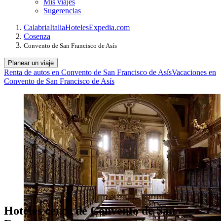
Mis viajes
Sugerencias
Calabria
Italia
Hoteles
Expedia.com
Cosenza
Convento de San Francisco de Asís
Planear un viaje
Renta de autos en Convento de San Francisco de Asís
Vacaciones en
Convento de San Francisco de Asís
Hoteles cerca de Convento de San