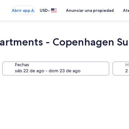
•
Abrir app
USD
Anunciar una propiedad
Ate
partments - Copenhagen Su
Fechas
H