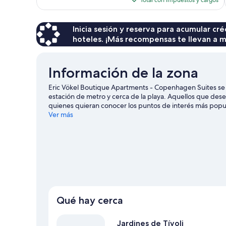
es
de
$307
Inicia sesión y reserva para acumular c
hoteles. ¡Más recompensas te llevan a m
Información de la zona
Eric Vökel Boutique Apartments - Copenhagen Suites se
estación de metro y cerca de la playa. Aquellos que des
quienes quieran conocer los puntos de interés más popula
diversiones Bakken. ¿Buscas diversión? Puedes salir un
Ver más
Copenhague
Ver más departamentos en Copenhague
Qué hay cerca
Jardines de Tívoli