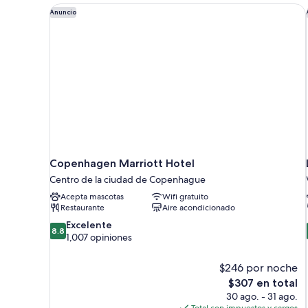
Copenhagen Marriott Hotel
Anuncio
Copenhagen Marriott Hotel
Centro de la ciudad de Copenhague
Acepta mascotas
Wifi gratuito
Restaurante
Aire acondicionado
8.8
Excelente
8.8
de
1,007 opiniones
10,
Excelente,
$246 por noche
1,007
El
$307 en total
opiniones
precio
30 ago. - 31 ago.
actual
Total con impuestos y cargos