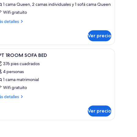
e
1 cama Queen, 2 camas individuales y 1 sofá cama Queen
epartamento,
Wifi gratuito
ás
s detalles
abitaciones
talles
bre
Ver precio
partamento,
bitaciones
 seguridad en la habitación
brir
Ropa de cama de alta calidad y caja de seguri
12
PT 1ROOM SOFA BED
odas
376 pies cuadrados
s
4 personas
otos
e
1 cama matrimonial
PT
Wifi gratuito
ROOM
ás
s detalles
OFA
talles
ED
bre
Ver precio
T
ROOM
OFA
ED