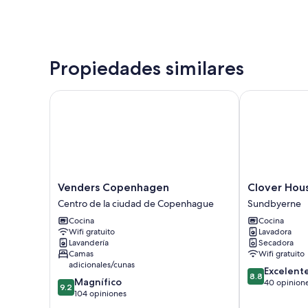
Propiedades similares
Venders Copenhagen
Clover House
Venders
Clover
Venders Copenhagen
Clover Hou
Copenhagen
House
Centro de la ciudad de Copenhague
Sundbyerne
Centro
by
Cocina
Cocina
de
Daniel&Jacob
Wifi gratuito
Lavadora
la
Sundbyerne
Lavandería
Secadora
ciudad
Camas
Wifi gratuito
de
adicionales/cunas
8.8
Excelent
Copenhague
8.8
9.2
Magnífico
de
40 opinion
9.2
de
104 opiniones
10,
10,
Excelente,