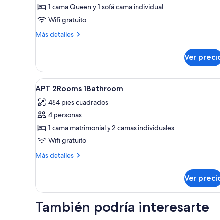
de
1 cama Queen y 1 sofá cama individual
Departamento
Wifi gratuito
estándar,
Más
Más detalles
1
detalles
habitación
sobre
Ver preci
Departamento
estándar,
1
Abrir
Ropa de cama de alta calidad y
7
habitación
APT 2Rooms 1Bathroom
todas
484 pies cuadrados
las
4 personas
fotos
de
1 cama matrimonial y 2 camas individuales
APT
Wifi gratuito
2Rooms
Más
Más detalles
1Bathroom
detalles
sobre
Ver preci
APT
2Rooms
1Bathroom
También podría interesarte