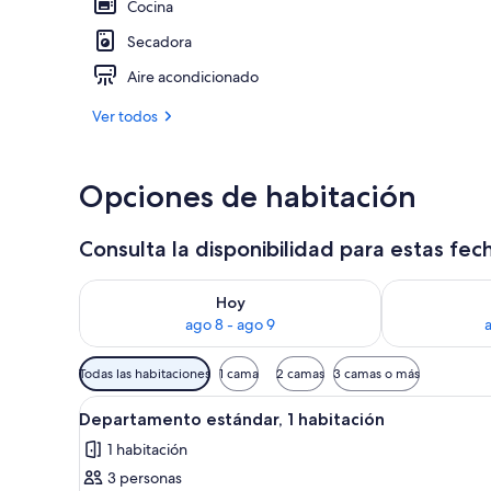
Cocina
Secadora
Entrada inter
Aire acondicionado
Ver todos
Opciones de habitación
Consulta la disponibilidad para estas fec
Consulta la disponibilidad para hoy ago 8 - ago 9
Consulta la d
Hoy
ago 8 - ago 9
Filtros
Todas las habitaciones
1 cama
2 camas
3 camas o más
disponibles
Abrir
Una habitación de hotel modern
para
7
Departamento estándar, 1 habitación
todas
las
1 habitación
las
habitaciones
3 personas
fotos