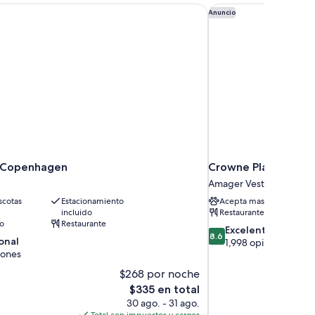
 Copenhagen
Crowne Plaza Copen
Anuncio
e Copenhagen
Crowne Plaza Cope
Amager Vest
cotas
Estacionamiento
Acepta mascotas
incluido
Restaurante
to
Restaurante
8.6
Excelente
8.6
onal
de
1,998 opiniones
iones
10,
Excelente,
$268 por noche
,
1,998
El
$335 en total
opiniones
precio
30 ago. - 31 ago.
actual
Total con impuestos y cargos