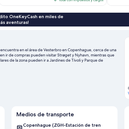
es
de
$201
rédito OneKeyCash en miles de
ás aventuras!
 encuentra en el área de Vesterbro en Copenhague, cerca de una
een ir de compras pueden visitar Strøget y Nyhavn, mientras que
res de la zona pueden ir a Jardines de Tívoli y Parque de
a noche a Scandic Sydhavnen y Valbyparken.
Visita nuestra guía de
Medios de transporte
Copenhague (ZGH-Estación de tren