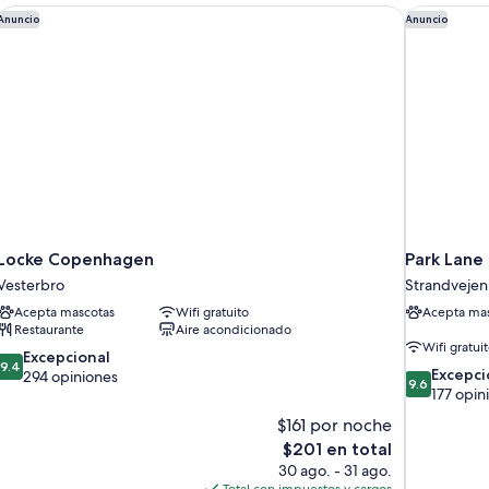
Locke Copenhagen
Park Lane
Anuncio
Anuncio
Locke Copenhagen
Park Lan
Vesterbro
Strandvejen
Acepta mascotas
Wifi gratuito
Acepta mas
Restaurante
Aire acondicionado
Wifi gratui
9.4
Excepcional
9.4
9.6
Excepci
de
294 opiniones
9.6
de
177 opin
10,
10,
Excepcional,
$161 por noche
Excepcional
294
El
$201 en total
177
opiniones
precio
30 ago. - 31 ago.
opiniones
actual
Total con impuestos y cargos