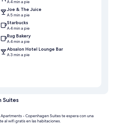
A 4 min a pie
Joe & The Juice
A 5 min a pie
Starbucks
A 4 min a pie
Rug Bakery
A 4 min a pie
Absalon Hotel Lounge Bar
A 3 min a pie
 Suites
ue Apartments - Copenhagen Suites te espera con una
 al wifi gratis en las habitaciones.