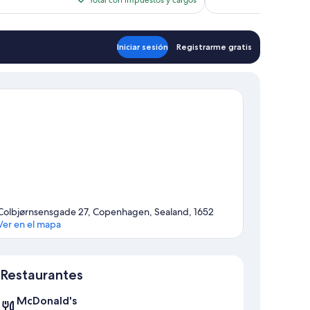
es
de
$335
Iniciar sesión
Registrarme gratis
Colbjørnsensgade 27, Copenhagen, Sealand, 1652
Ver en el mapa
Sección del mapa
Restaurantes
McDonald's