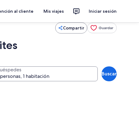
nción al cliente
Mis viajes
Iniciar sesión
Compartir
Guardar
ites
uéspedes
Buscar