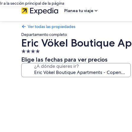
Ir a la sección principal de la página
Planea tu viaje
Ver todas las propiedades
Departamento completo
Eric Vökel Boutique A
Propiedad
de
Elige las fechas para ver precios
4.0
¿A dónde quieres ir?
estrellas
Galería
de
fotos
de
Eric
Vökel