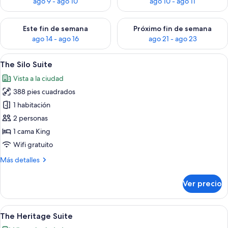
ago 9 - ago 10
ago 10 - ago 11
Consulta la disponibilidad para este fin de semana ago 14 - ag
Consulta la disponibilidad pa
Este fin de semana
Próximo fin de semana
ago 14 - ago 16
ago 21 - ago 23
Abrir
Una habitación moderna con techo de 
10
The Silo Suite
todas
Vista a la ciudad
las
388 pies cuadrados
fotos
de
1 habitación
The
2 personas
Silo
1 cama King
Suite
Wifi gratuito
Más
Más detalles
detalles
sobre
Ver precio
The
Silo
Suite
Abrir
Un dormitorio moderno con cabecera 
21
The Heritage Suite
todas