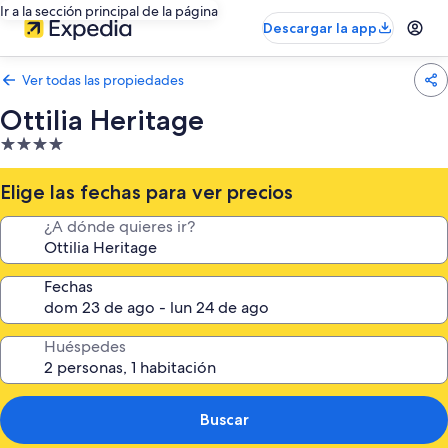
Ir a la sección principal de la página
Descargar la app
Ver todas las propiedades
Ottilia Heritage
Propiedad
de
4.0
Elige las fechas para ver precios
estrellas
¿A dónde quieres ir?
Fechas
Huéspedes
Buscar