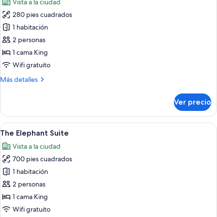
Vista a la ciudad
las
280 pies cuadrados
fotos
de
1 habitación
The
2 personas
Heritage
1 cama King
Suite
Wifi gratuito
Más
Más detalles
detalles
sobre
Ver precio
The
Heritage
Suite
Abrir
Un dormitorio moderno con un ventanal
5
The Elephant Suite
todas
Vista a la ciudad
las
700 pies cuadrados
fotos
de
1 habitación
The
2 personas
Elephant
1 cama King
Suite
Wifi gratuito