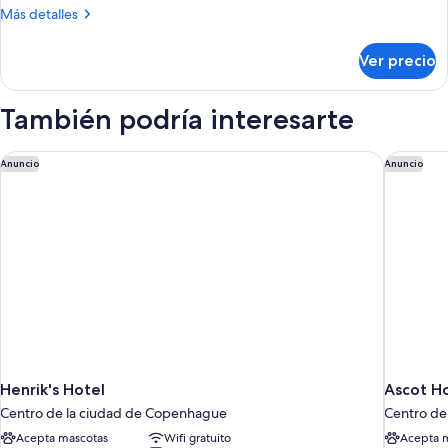
Más
Más detalles
detalles
sobre
Ver precio
The
Elephant
Suite
También podría interesarte
Henrik's Hotel
Ascot Ho
Anuncio
Anuncio
Henrik's Hotel
Ascot H
Centro de la ciudad de Copenhague
Centro de
Acepta mascotas
Wifi gratuito
Acepta 