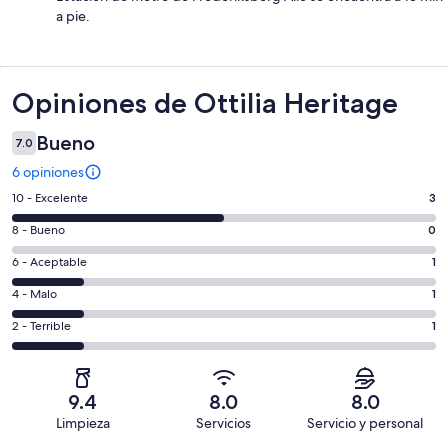
a pie.
Opiniones
Opiniones de Ottilia Heritage
Bueno
7.0
6 opiniones
Puntuación
10 - Excelente
3
de
Puntuación
8 - Bueno
0
10,
de
es
Puntuación
6 - Aceptable
1
8,
decir,
de
es
Puntuación
4 - Malo
1
Excelente.
6,
decir,
de
Basada
es
Puntuación
2 - Terrible
1
Bueno.
4,
en
decir,
de
Basada
es
3
Aceptable.
2,
en
decir,
de
Basada
es
0
Malo.
9.4
8.0
8.0
6
en
decir,
de
Basada
Limpieza
Servicios
Servicio y personal
opiniones
1
Terrible.
6
en