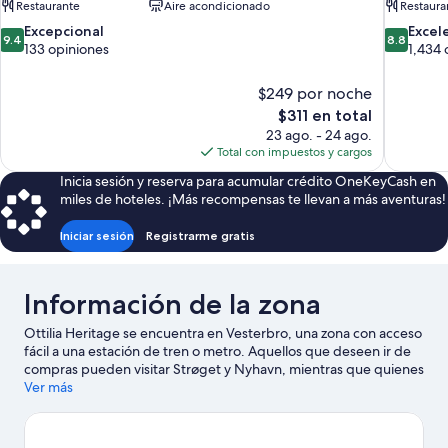
Restaurante
Aire acondicionado
Restaura
9.4
8.8
Excepcional
Excel
9.4
8.8
de
de
133 opiniones
1,434 
10,
10,
Excepcional,
Excelente
$249 por noche
133
1,434
El
$311 en total
opiniones
opiniones
precio
23 ago. - 24 ago.
actual
Total con impuestos y cargos
es
Inicia sesión y reserva para acumular crédito OneKeyCash en
de
miles de hoteles. ¡Más recompensas te llevan a más aventuras!
$311
Iniciar sesión
Registrarme gratis
Información de la zona
Ottilia Heritage se encuentra en Vesterbro, una zona con acceso
fácil a una estación de tren o metro. Aquellos que deseen ir de
compras pueden visitar Strøget y Nyhavn, mientras que quienes
quieran conocer los puntos de interés más populares de la zona
Ver más
pueden ir a Jardines de Tívoli y Parque de diversiones Bakken.
¿Buscas diversión? Puedes salir una noche a Scandic Sydhavnen
y Valby Hallen.
Visita nuestra guía de Copenhague