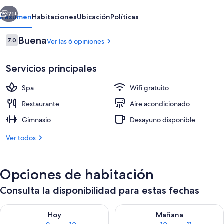
erior
Siguiente
71+
Resumen
Habitaciones
Ubicación
Políticas
Opiniones
Buena
7.0
Ver las 6 opiniones
7.0 de 10,
Servicios principales
Spa
Wifi gratuito
Restaurante
Aire acondicionado
Gimnasio
Desayuno disponible
Desayuno buffet todos los días (con c
Ver todos
Opciones de habitación
Consulta la disponibilidad para estas fechas
Consulta la disponibilidad para hoy ago 9 - ago 10
Consulta la disponibilidad par
Hoy
Mañana