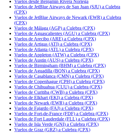
Vuelos desde Benjamín Rivera Noriega
Vuelos de JetBlue Airways de San Juan (SJU) a Culebra
(CPX)
Vuelos de JetBlue Airways de Newark (EWR) a Culebra
(CPX)
Vuelos de Málaga (AGP) a Culebra (CPX)
Vuelos de Aguascalientes (AGU) a Culebra (CPX)
Vuelos de Arecibo (ARE) a Culebra (CPX)
Vuelos de Artigas (ATI) a Culebra (CPX)
Vuelos de Atlanta (ATL) a Culebra (CPX)
Vuelos de Appleton (ATW) a Culebra (CPX)
Vuelos de Austin (AUS) a Culebra (CPX)
Vuelos de Birmingham (BHM) a Culebra (CPX)
Vuelos de Aguadilla (BQN) a Culebra (CPX)
Vuelos de Casablanca (CMN) a Culebra (CPX)
Vuelos de Copenhague (CPH) a Culebra (CPX)
Vuelos de Chihuahua (CUU) a Culebra (CPX)
Vuelos de Curitiba (CWB) a Culebra (CPX)
Vuelos de Elkhart (EKI) a Culebra (CPX)
Vuelos de Newark (EWR) a Culebra (CPX)
Vuelos de Fajardo (FAJ) a Culebra (CPX)
Vuelos de Fort-de-France (FDF) a Culebra (CPX)
Vuelos de Fort Lauderdale (FLL) a Culebra (CPX)
Vuelos de Isla Verde (GNI) a Culebra (CPX)
Vuelos de Graz (GRZ) a Culebra (CPX)