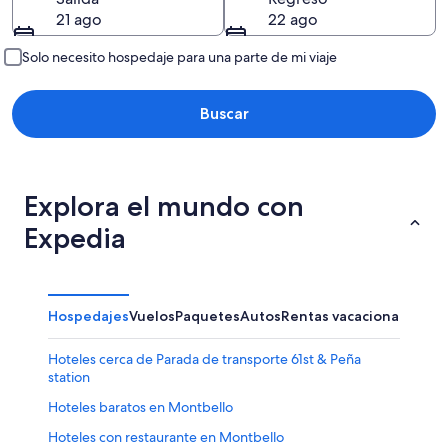
21 ago
22 ago
Solo necesito hospedaje para una parte de mi viaje
Buscar
Explora el mundo con
Expedia
Hospedajes
Vuelos
Paquetes
Autos
Rentas vacacionales
Otr
Hoteles cerca de Parada de transporte 61st & Peña
station
Hoteles baratos en Montbello
Hoteles con restaurante en Montbello