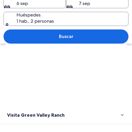
6 sep
7 sep
Huéspedes
1 hab., 2 personas
Una persona pedalea en bicicleta por 
Buscar
Explorar mapa
Visita Green Valley Ranch