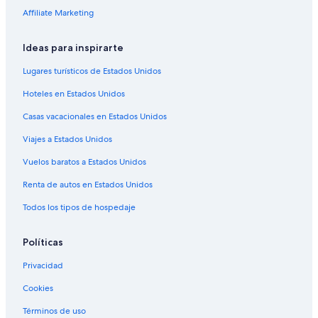
Affiliate Marketing
Hoteles con vista en Aurora
Hoteles en la naturaleza en Aurora
Ideas para inspirarte
Hoteles gay friendly en Aurora
Lugares turísticos de Estados Unidos
Hoteles para fumadores en Aurora
Hoteles en Estados Unidos
Hoteles que aceptan mascotas en Aurora
Casas vacacionales en Estados Unidos
Hoteles de La Quinta Inn & Suites en Aurora
Viajes a Estados Unidos
Hoteles de Motel 6 en Aurora
Vuelos baratos a Estados Unidos
Wyndham Hotels en Aurora
Renta de autos en Estados Unidos
Hoteles en Aurora
Moteles en Aurora
Todos los tipos de hospedaje
Posadas en Aurora
Políticas
Hoteles cerca de Aurora Sports Park
Privacidad
Cookies
Términos de uso