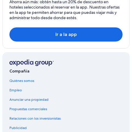
Ahorra aún más: obtén hasta un 20% de descuento en
Hoteles de Best Western en Aurora
hoteles seleccionados al reservar en la app. Nuestras ofertas
en la app te permiten ahorrar para que puedas viajar más y
Hoteles con concierge en Aurora
administrar todo desde donde estés.
Hoteles con spa en Aurora
Hoteles todo incluido en Aurora
Ir a la app
Hoteles de ski en Aurora
Hoteles en la playa en Aurora
Hoteles familiares en Aurora
Hoteles románticos en Aurora
Compañía
Hoteles baratos en Aurora
Quiénes somos
Hoteles boutique en Aurora
Empleo
Hoteles con cocina en Aurora
Anunciar una propiedad
Hoteles con alberca en Aurora
Propuestas comerciales
Hoteles con restaurante en Aurora
Relaciones con los inversionistas
Hoteles con hidromasaje en Aurora
Publicidad
Hoteles con traslado del/al aeropuerto en Aurora