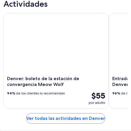
Actividades
Denver: boleto de la estación de convergencia Meow Wolf
Entrada ge
Denver: boleto de la estación de
Entrada 
convergencia Meow Wolf
Denver
$55
94%
de los clientes lo recomiendan
96%
de los
por adulto
Ver todas las actividades en Denver