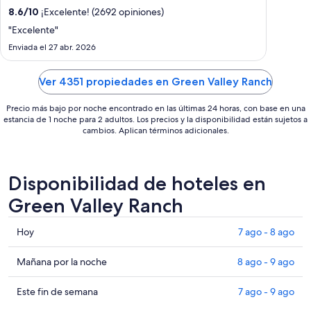
por
8.6
/
10
¡Excelente! (2692 opiniones)
noche
"Excelente"
del
Enviada el 27 abr. 2026
7
sep
Ver 4351 propiedades en Green Valley Ranch
al
8
Precio más bajo por noche encontrado en las últimas 24 horas, con base en una
sep
estancia de 1 noche para 2 adultos. Los precios y la disponibilidad están sujetos a
cambios. Aplican términos adicionales.
Disponibilidad de hoteles en
Green Valley Ranch
Consultar
Hoy
7 ago - 8 ago
precios
en
Consultar
Mañana por la noche
8 ago - 9 ago
Green
precios
Valley
en
Consultar
Este fin de semana
7 ago - 9 ago
Ranch
Green
precios