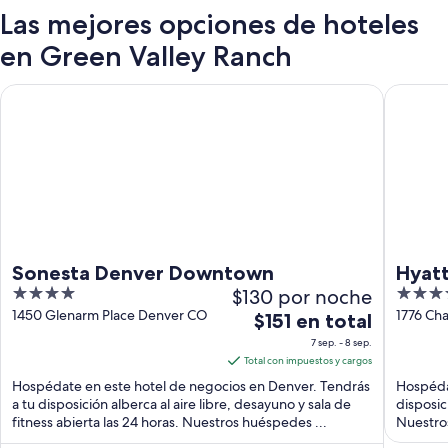
Las mejores opciones de hoteles
en Green Valley Ranch
Sonesta Denver Downtown
Hyatt C
Sonesta Denver Downtown
Hyat
4
$130 por noche
4
out
out
1450 Glenarm Place Denver CO
1776 Ch
El
$151 en total
of
of
precio
7 sep. - 8 sep.
5
5
es
Total con impuestos y cargos
de
Hospédate en este hotel de negocios en Denver. Tendrás
Hospédat
$151
a tu disposición alberca al aire libre, desayuno y sala de
disposic
fitness abierta las 24 horas. Nuestros huéspedes ...
en
Nuestros
...
total