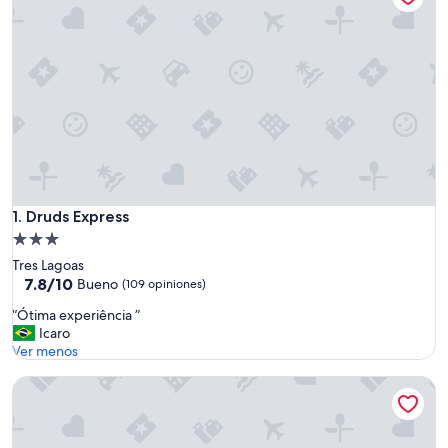
Druds Express
1. Druds Express
Propiedad
de
Tres Lagoas
3.0
7.8
7.8/10
Bueno
(109 opiniones)
de
estrellas
“
“Ótima experiência ”
10,
Ó
Icaro
Bueno,
t
Ver menos
(109
i
opiniones)
Hotel Metropolitan
m
a
e
x