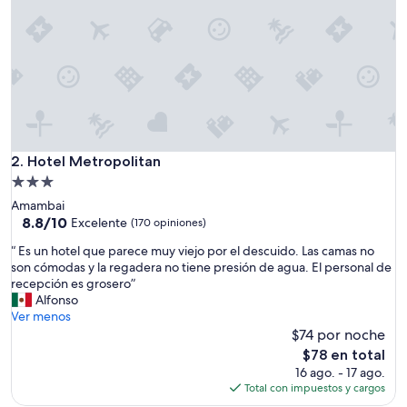
p
e
r
i
ê
n
c
i
a
”
Hotel Metropolitan
2. Hotel Metropolitan
Propiedad
de
Amambai
3.0
8.8
8.8/10
Excelente
(170 opiniones)
de
estrellas
“
“ Es un hotel que parece muy viejo por el descuido. Las camas no
10,
E
son cómodas y la regadera no tiene presión de agua. El personal de
Excelente,
s
recepción es grosero”
(170
u
Alfonso
opiniones)
n
Ver menos
h
$74 por noche
o
El
$78 en total
t
precio
16 ago. - 17 ago.
e
actual
Total con impuestos y cargos
l
es