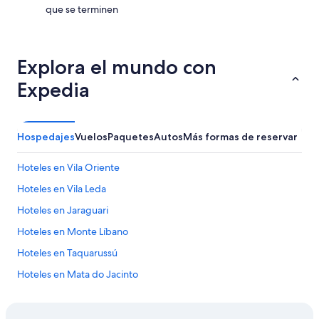
a
que se terminen
s
a
l
m
Explora el mundo con
o
Expedia
h
a
d
a
s
Hospedajes
Vuelos
Paquetes
Autos
Más formas de reservar
m
u
Hoteles en Vila Oriente
y
v
Hoteles en Vila Leda
i
Hoteles en Jaraguari
e
j
Hoteles en Monte Líbano
a
s
Hoteles en Taquarussú
E
Hoteles en Mata do Jacinto
l
p
Hoteles en Aero Rancho
e
r
Hoteles en Terenos