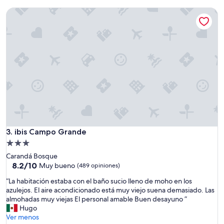
q
de
ibis Campo Grande
u
$78
e
p
a
r
e
c
e
m
u
y
v
i
e
ibis Campo Grande
3. ibis Campo Grande
j
Propiedad
o
de
Carandá Bosque
p
3.0
8.2
8.2/10
o
Muy bueno
(489 opiniones)
de
r
estrellas
“
“La habitación estaba con el baño sucio lleno de moho en los
10,
e
L
azulejos. El aire acondicionado está muy viejo suena demasiado. Las
Muy
l
a
almohadas muy viejas El personal amable Buen desayuno ”
bueno,
d
h
Hugo
(489
e
a
Ver menos
opiniones)
s