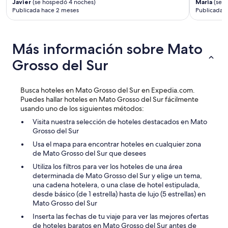
C
Javier
(se hospedó 4 noches)
Maria
(se h
á
c
Publicada hace 2 meses
Publicada h
u
m
i
m
u
ó
p
y
n
r
v
e
Más información sobre Mato
i
i
s
u
e
Grosso del Sur
g
c
j
r
o
o
o
m
s
s
Busca hoteles en Mato Grosso del Sur en Expedia.com.
o
u
e
Puedes hallar hoteles en Mato Grosso del Sur fácilmente
e
e
r
usando uno de los siguientes métodos:
s
n
o
p
Visita nuestra selección de hoteles destacados en Mato
a
”
e
Grosso del Sur
d
r
e
Usa el mapa para encontrar hoteles en cualquier zona
a
m
de Mato Grosso del Sur que desees
d
a
Utiliza los filtros para ver los hoteles de una área
o
s
determinada de Mato Grosso del Sur y elige un tema,
.
i
una cadena hotelera, o una clase de hotel estipulada,
”
a
desde básico (de 1 estrella) hasta de lujo (5 estrellas) en
d
Mato Grosso del Sur
o
.
Inserta las fechas de tu viaje para ver las mejores ofertas
L
de hoteles baratos en Mato Grosso del Sur antes de