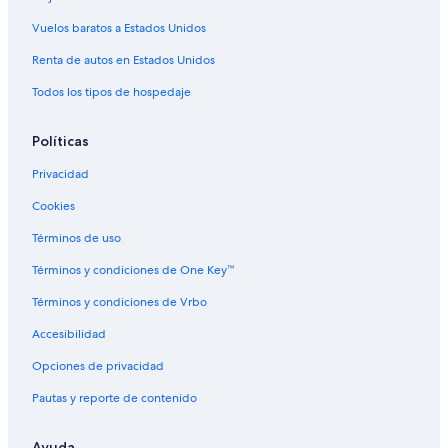
Apartamentos en Campo Grande
Vuelos baratos a Estados Unidos
Hostales en Campo Grande
Renta de autos en Estados Unidos
Hoteles con spa en Campo Grande
Todos los tipos de hospedaje
Hoteles de lujo en Campo Grande
Políticas
Hoteles en la playa en Campo Grande
Privacidad
Hoteles cerca del lago en Campo Grande
Cookies
Hoteles con estacionamiento en Campo Grande
Hoteles que aceptan mascotas en Campo Grande
Términos de uso
Hoteles en Campo Grande
Términos y condiciones de One Key™
Términos y condiciones de Vrbo
Accesibilidad
Opciones de privacidad
Pautas y reporte de contenido
Ayuda