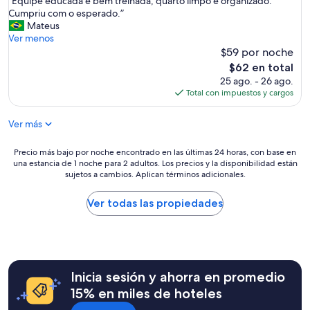
“Equipe educada e bem treinada, quarto limpo e organizado.
10,
c
s
E
Cumpriu com o esperado.”
Bueno,
i
y
q
Mateus
(432
o
l
u
Ver menos
opiniones)
l
a
i
$59 por noche
l
r
p
e
El
$62 en total
e
e
n
precio
25 ago. - 26 ago.
g
e
o
actual
Total con impuestos y cargos
a
d
d
es
d
u
e
de
e
Ver más
c
m
$62
r
a
o
a
d
Precio
Precio más bajo por noche encontrado en las últimas 24 horas, con base en
h
n
a
una estancia de 1 noche para 2 adultos. Los precios y la disponibilidad están
más
o
o
e
sujetos a cambios. Aplican términos adicionales.
bajo
e
t
b
por
n
i
e
noche
Ver todas las propiedades
l
e
m
encontrado
o
n
t
en
s
e
r
las
a
p
e
últimas
z
r
i
24
u
e
n
Inicia sesión y ahorra en promedio
horas,
l
s
a
con
e
15% en miles de hoteles
i
d
base
j
ó