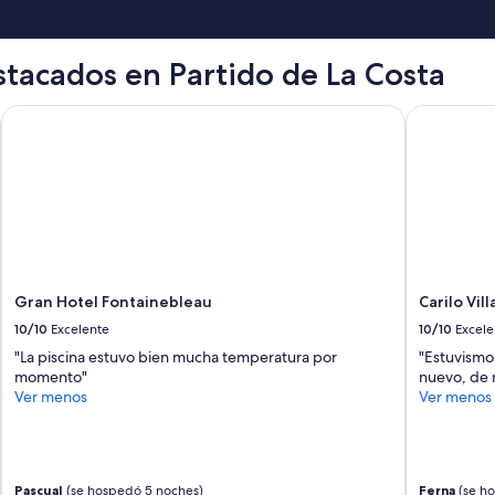
tacados en Partido de La Costa
Gran Hotel Fontainebleau
Carilo Vill
Gran Hotel Fontainebleau
Carilo Vil
10/10
Excelente
10/10
Excele
"La piscina estuvo bien mucha temperatura por
"Estuvismos
momento"
nuevo, de 
Ver menos
Ver menos
Pascual
(se hospedó 5 noches)
Ferna
(se ho