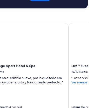
age Apart Hotel & Spa
Luz Y Fuerza San Bernar
lage Apart Hotel & Spa
Luz Y Fuerza San Berna
nte
10/10
Excelente
 en el edificio nuevo, por lo que todo era
"Los servicios"
muy buen gusto y funcionando perfecto. "
Ver menos
spedó 4 noches)
Liliana
(se hospedó 1 noche