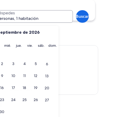
éspedes
Buscar
ersonas, 1 habitación
septiembre de 2026
martes
miércoles
jueves
viernes
sábado
domingo
mié.
jue.
vie.
sáb.
dom.
2
3
4
5
6
9
10
11
12
13
16
17
18
19
20
Mostrar mapa
23
24
25
26
27
a
30