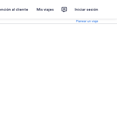
nción al cliente
Mis viajes
Iniciar sesión
Planear un viaje