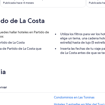
Publicada hace 4 meses
Publicada h
ido de La Costa
uedes hallar hoteles en Partido de
Utiliza los filtros para ver los
os:
elige un tema, una cadena hote
rtido de La Costa
estrella) hasta de lujo (5 estrel
a de Partido de La Costa que
Inserta las fechas de tu viaje 
de La Costa antes de que se t
ia
ervar
Condominios en Las Toninas
Hoteles 2 estrellas en Mar del Tuyú