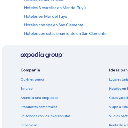
Hoteles 3 estrellas en Mar del Tuyú
Hoteles en Mar del Tuyú
Hoteles con spa en San Clemente
Hoteles con estacionamiento en San Clemente
Hoteles con alberca en San Clemente
Hoteles con hidromasaje en San Clemente
Hoteles 5 estrellas en Aguas Verdes
Apartamentos en Aguas Verdes
Compañía
Ideas par
Hoteles 3 estrellas en Lucila del Mar
Quiénes somos
Lugares turí
Apartamentos en Lucila del Mar
Empleo
Hoteles en 
Hoteles 2 estrellas en Santa Teresita
Anunciar una propiedad
Casas vacac
Hoteles con spa en Santa Teresita
Propuestas comerciales
Viajes a Est
Hoteles cerca de Plaza de la Familia
Relaciones con los inversionistas
Vuelos bara
Hoteles con spa en Costa del Este
Publicidad
Renta de au
Hoteles con gimnasio en Costa del Este