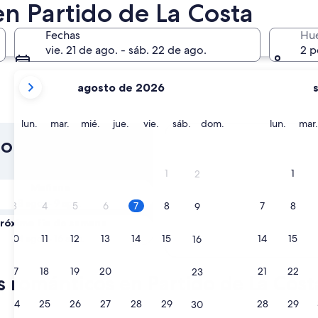
n Partido de La Costa
Fechas
Hu
vie. 21 de ago. - sáb. 22 de ago.
2 p
tus
agosto de 2026
meses
actuales
son
lunes
martes
miércoles
jueves
viernes
sábado
domingo
lunes
lun.
mar.
mié.
jue.
vie.
sáb.
dom.
lun.
mar.
August
o de La Costa.
2026
y
1
1
2
September
Mañana
2026.
8 ago. - 9 ago.
3
4
5
6
7
8
7
8
9
róximo fin de semana
14 ago. - 16 ago.
10
11
12
13
14
15
14
15
16
17
18
19
20
21
22
21
22
23
s románticos en Partido de La Cost
24
25
26
27
28
29
28
29
30