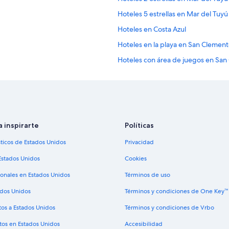
Hoteles 5 estrellas en Mar del Tuyú
Hoteles en Costa Azul
Hoteles en la playa en San Clemen
Hoteles con área de juegos en Sa
Hoteles con restaurante en San C
Hoteles con traslado del/al aerop
Apart-Hoteles en Aguas Verdes
Hoteles en Aguas Verdes
a inspirarte
Políticas
Condominios en Lucila del Mar
sticos de Estados Unidos
Privacidad
Hoteles en Lucila del Mar
Estados Unidos
Cookies
Apartamentos en Santa Teresita
ionales en Estados Unidos
Términos de uso
Hoteles en Santa Teresita
ados Unidos
Términos y condiciones de One Key™
Hoteles 5 estrellas en Costa del Est
tos a Estados Unidos
Términos y condiciones de Vrbo
Hoteles con desayuno incluido en C
tos en Estados Unidos
Accesibilidad
Hoteles con alberca en Costa del E