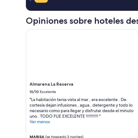
con
base
en
Opiniones sobre hoteles des
una
estancia
de
Almarena La Reserva
1
noche
para
2
adultos.
Los
precios
y
la
Almarena La Reserva
disponibilidad
10/10
Excelente
están
sujetos
"La habitación tenia vista al mar , era excelente . De
a
cortesía dejan infusiones , agua , detergente y todo lo
cambios.
necesario como para llegar y disfrutar desde el minuto
Aplican
uno . TODO FUE EXCELENTE !!!!!!!!!! "
términos
Ver menos
adicionales.
MARISA
(se hospedó 3 noches)