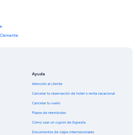
te
n Clemente
lemente
uerto en San Clemente
Ayuda
Atención al cliente
Cancelar tu reservación de hotel o renta vacacional
Cancelar tu vuelo
Plazos de reembolso
e
Cómo usar un cupón de Expedia
osta del Este
Documentos de viajes internacionales
ste