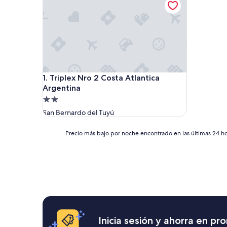
Triplex Nro 2 Costa Atlantica Argentina
1. Triplex Nro 2 Costa Atlantica
Argentina
Propiedad
de
San Bernardo del Tuyú
2.0
estrellas
Precio
Precio más bajo por noche encontrado en las últimas 24 hor
más
bajo
por
noche
encontrado
en
las
últimas
24
Inicia sesión y ahorra en p
horas,