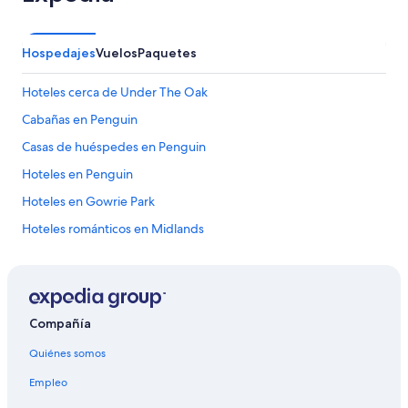
Hospedajes
Vuelos
Paquetes
Hoteles cerca de Under The Oak
Cabañas en Penguin
Casas de huéspedes en Penguin
Hoteles en Penguin
Hoteles en Gowrie Park
Hoteles románticos en Midlands
Hoteles baratos en Midlands
Hoteles en Montana
Hoteles en West Coast
Compañía
Posadas en West Coast
Quiénes somos
Hoteles en Shorewell Park
Empleo
Hoteles en Golden Valley