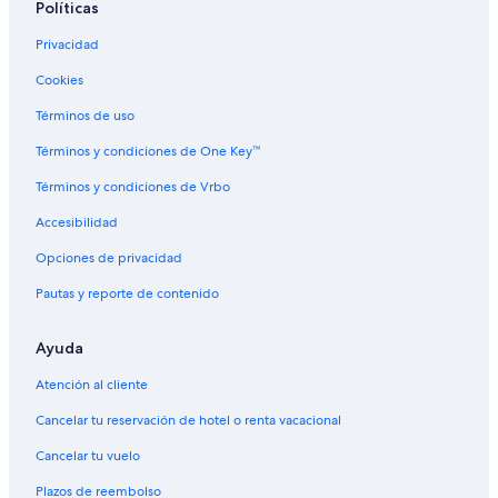
Políticas
Hoteles en Ulverstone
Privacidad
B&B en Lapoinya
Cookies
Hoteles cerca de Centro de información turística de Penguin
Apart-Hoteles en Moina
Términos de uso
Hoteles baratos en Queenstown
Términos y condiciones de One Key™
Hoteles de lujo en Strahan
Términos y condiciones de Vrbo
Cabañas en Roland
Accesibilidad
Hoteles en Rosebery
Opciones de privacidad
Hoteles con vista al mar en Costa oeste de Tasmania
Pautas y reporte de contenido
B&B en Red Hill
Ayuda
Cabañas en Red Hill
Casas de campo en Claude Road
Atención al cliente
Cancelar tu reservación de hotel o renta vacacional
Cancelar tu vuelo
Plazos de reembolso