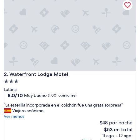
$82
o
t
e
l
c
ó
m
o
d
o
y
s
e
Waterfront Lodge Motel
2. Waterfront Lodge Motel
n
Propiedad
c
de
Lutana
i
3.0
8.0
8.0/10
l
Muy bueno
(1,001 opiniones)
de
l
estrellas
“
“La esterilla incorporada en el colchón fue una grata sorpresa”
10,
o
L
Viajero anónimo
Muy
a
a
Ver menos
bueno,
c
e
$48 por noche
(1,001
o
s
opiniones)
r
El
$53 en total
t
d
precio
11 ago. - 12 ago.
e