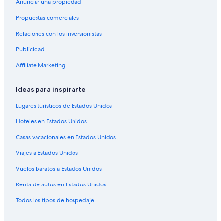
Anunciar una propiedad
Hoteles en Sassafras
Propuestas comerciales
Hoteles en Railton
Relaciones con los inversionistas
Hoteles en South Riana
Publicidad
Hoteles con bar en Deloraine
Hoteles en Deloraine
Affiliate Marketing
Hoteles de lujo en Lake St. Clair
Ideas para inspirarte
Hoteles en la playa en Stanley
Lugares turísticos de Estados Unidos
Hoteles en Devonport
Hoteles en Estados Unidos
Hoteles en Flowerdale
Casas vacacionales en Estados Unidos
Hoteles en Hawley Beach
Viajes a Estados Unidos
Hoteles en Castra
Hoteles en Riana
Vuelos baratos a Estados Unidos
Hoteles 3 estrellas en Lillico
Renta de autos en Estados Unidos
Hoteles en Cradle Mountain
Todos los tipos de hospedaje
B&B en Mersey Forest