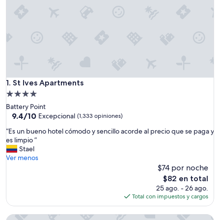
St Ives Apartments
1. St Ives Apartments
Propiedad
de
Battery Point
4.0
9.4
9.4/10
Excepcional
(1,333 opiniones)
de
estrellas
“
“Es un bueno hotel cómodo y sencillo acorde al precio que se paga y
10,
E
es limpio ”
Excepcional,
s
Stael
(1,333
u
Ver menos
opiniones)
n
$74 por noche
b
El
$82 en total
u
precio
25 ago. - 26 ago.
e
actual
Total con impuestos y cargos
n
es
o
de
Waterfront Lodge Motel
h