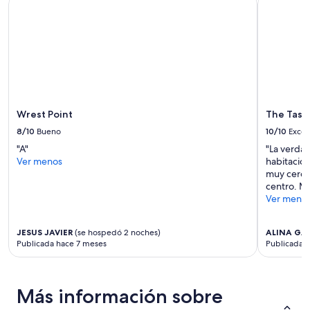
adultos.
Los
precios
y
la
disponibilidad
están
sujetos
a
Wrest Point
The Tasma
cambios.
8/10
Bueno
10/10
Excel
Aplican
términos
"A"
"La verdad
adicionales.
Ver menos
habitació
muy cerca
centro. M
Ver meno
JESUS JAVIER
(se hospedó 2 noches)
ALINA GA
Publicada hace 7 meses
Publicada 
Más información sobre