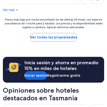
es
de
Ver más
$235
Precio
Precio más bajo por noche encontrado en las últimas 24 horas, con base en
una estancia de 1 noche para 2 adultos. Los precios y la disponibilidad están
más
sujetos a cambios. Aplican términos adicionales.
bajo
por
noche
Ver todas las propiedades
encontrado
en
las
últimas
24
Inicia sesión y ahorra en promedio
horas,
con
15% en miles de hoteles
base
Iniciar sesión
Registrarme gratis
en
una
estancia
de
Opiniones sobre hoteles
1
destacados en Tasmania
noche
para
2
Wrest Point
The Tasman