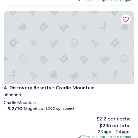
i
ó
es
o
n
de
”
Discovery Resorts – Cradle Mountain
f
$127
u
e
u
n
a
g
r
a
t
a
s
o
Discovery Resorts – Cradle Mountain
4. Discovery Resorts – Cradle Mountain
r
p
Propiedad
r
de
Cradle Mountain
e
3.5
9.2
9.2/10
Magnífico
(1,000 opiniones)
s
de
estrellas
a
$212 por noche
10,
”
Magnífico,
El
$235 en total
(1,000
precio
23 ago. - 24 ago.
opiniones)
actual
Total con impuestos y cargos