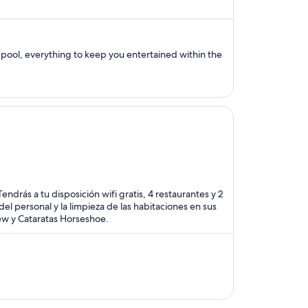
er, pool, everything to keep you entertained within the
drás a tu disposición wifi gratis, 4 restaurantes y 2
l personal y la limpieza de las habitaciones en sus
ew y Cataratas Horseshoe.