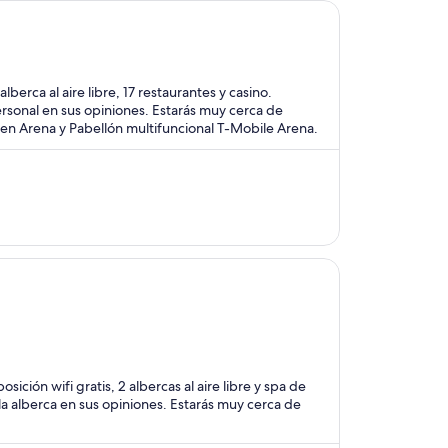
berca al aire libre, 17 restaurantes y casino.
rsonal en sus opiniones. Estarás muy cerca de
 Arena y Pabellón multifuncional T-Mobile Arena.
ición wifi gratis, 2 albercas al aire libre y spa de
a alberca en sus opiniones. Estarás muy cerca de