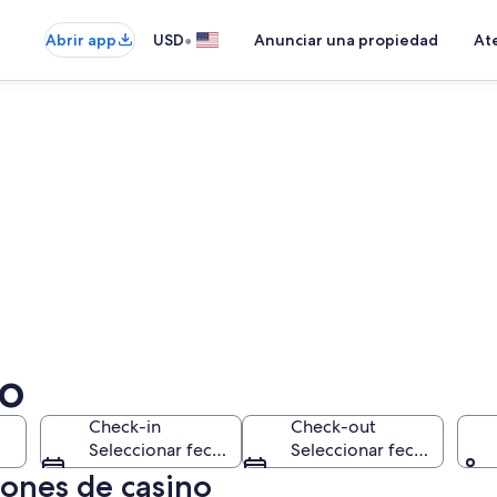
•
Abrir app
USD
Anunciar una propiedad
Ate
no
Check-in
Check-out
Seleccionar fecha
Seleccionar fecha
iones de casino