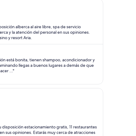
ición alberca al aire libre, spa de servicio
rca y la atención del personal en sus opiniones.
no y resort Aria.
ación está bonita, tienen shampoo, acondicionador y
, caminando llegas a buenos lugares a demás de que
cer ..."
 disposición estacionamiento gratis, 11 restaurantes
en sus opiniones. Estarás muy cerca de atracciones