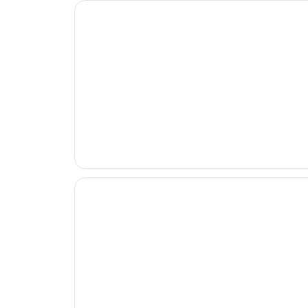
Se abrirá en una nueva ventana
New York-New York Hotel & Casino
Se abrirá en una nueva ventana
Tuscany Suites & Casino