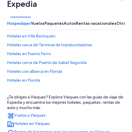
Expedia
Hospedajes
Vuelos
Paquetes
Autos
Rentas vacacionales
Otros
Hoteles en Villa Borinquen
Hoteles cerca de Terminal de transbordadores
Hoteles en Puerto Ferro
Hoteles cerca de Puerto de Isabel Segunda
Hoteles con alberca en Florida
Hoteles en Florida
Hoteles en Isabel II
¿Te diriges a Vieques? Explora Vieques con las guías de viaje de
Hoteles cerca de Bahía bioluminiscente
Expedia y encuentra los mejores hoteles, paquetes, rentas de
B&B en Isla de Vieques
auto y mucho más.
Vuelos a Vieques
Campings en Isla de Vieques
Hoteles en Vieques
Casas de ciudad en Isla de Vieques
Rentas de hospedaje para las vacaciones en Vieques