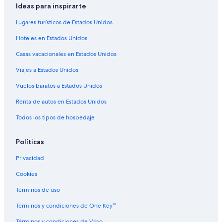
Hoteles con vista al mar en Isla de Vieques
Ideas para inspirarte
Hoteles para bodas en Isla de Vieques
Lugares turísticos de Estados Unidos
Hoteles que aceptan mascotas en Isla de Vieques
Hoteles en Estados Unidos
Vacaciones solo para adultos en Isla de Vieques
Casas vacacionales en Estados Unidos
Hoteles en Isla de Vieques
Viajes a Estados Unidos
Villas en Isla de Vieques
Vuelos baratos a Estados Unidos
Hoteles en Bravos de Boston
Renta de autos en Estados Unidos
Todos los tipos de hospedaje
Políticas
Privacidad
Cookies
Términos de uso
Términos y condiciones de One Key™
Términos y condiciones de Vrbo