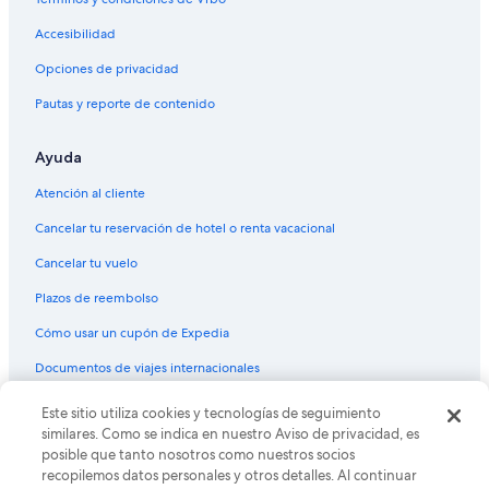
Accesibilidad
Opciones de privacidad
Pautas y reporte de contenido
Ayuda
Atención al cliente
Cancelar tu reservación de hotel o renta vacacional
Cancelar tu vuelo
Plazos de reembolso
Cómo usar un cupón de Expedia
Documentos de viajes internacionales
Este sitio utiliza cookies y tecnologías de seguimiento
© 2026 Expedia, Inc., una empresa de Expedia Group. Todos los
derechos reservados. Expedia y el logo de Expedia son marcas
similares. Como se indica en nuestro Aviso de privacidad, es
registradas o marcas comerciales de Expedia, Inc. CST# 2029030-50.
posible que tanto nosotros como nuestros socios
recopilemos datos personales y otros detalles. Al continuar