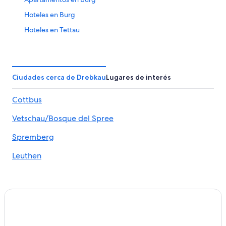
Hoteles en Burg
Hoteles en Tettau
Hoteles en Großräschen
Hoteles en Bagenz
Hoteles cerca de Lago Senftenberger
Ciudades cerca de Drebkau
Lugares de interés
Hoteles en Hornow-Wadelsdorf
Cottbus
Hoteles en Laubst
Vetschau/Bosque del Spree
Hoteles en Hohenbucko
Hoteles en Sallgast
Spremberg
Hoteles en Hosena
Leuthen
Casas de huéspedes en Gallinchen
Hoteles cerca de Parque temático Tropical Islands Resort
Hoteles en Goyatz
Hoteles en Schwielochsee