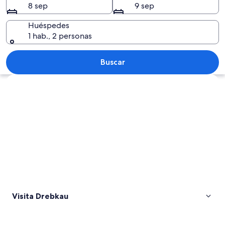
8 sep
9 sep
Huéspedes
1 hab., 2 personas
Una señal amarilla con la palabra 'Drei
Buscar
Explorar mapa
Visita Drebkau