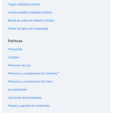
Hoteles en Treppeln
Viajes a Estados Unidos
Hoteles en Eichwald
Vuelos baratos a Estados Unidos
Hoteles en Doberlug-Kirchhain
Renta de autos en Estados Unidos
Hoteles en Luckau
Todos los tipos de hospedaje
Apartamentos en Glinzig
Hoteles en Glinzig
Políticas
Hoteles en Werchow
Privacidad
Cookies
Términos de uso
Términos y condiciones de One Key™
Términos y condiciones de Vrbo
Accesibilidad
Opciones de privacidad
Pautas y reporte de contenido