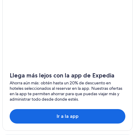
Hoteles en Krieschow
Hoteles en Branitz
Hoteles en Lamsfeld
Hoteles en Vetschau/Bosque del Spree
Hoteles en Plessa
Hoteles en Klettwitz
Apartamentos en Klein Gastrose
Hoteles en Lipten
Hoteles cerca de Museo de Spreewald Luebbenau
Llega más lejos con la app de Expedia
Hoteles en Schlepzig
Ahorra aún más: obtén hasta un 20% de descuento en
hoteles seleccionados al reservar en la app. Nuestras ofertas
Hoteles en Spreewald
en la app te permiten ahorrar para que puedas viajar más y
administrar todo desde donde estés.
Hoteles en Klein Gaglow
Apartamentos en Friedland
Ir a la app
Hoteles en Pickel
Hoteles en Reddern