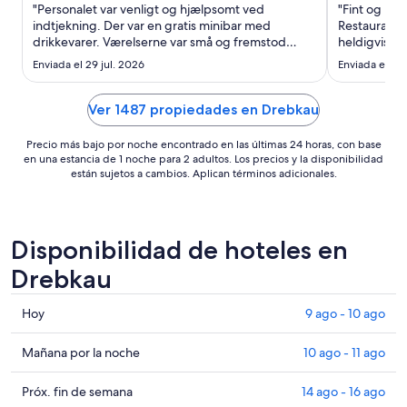
noche
"Personalet var venligt og hjælpsomt ved
"Fint og ren
del
indtjekning. Der var en gratis minibar med
Restaurant 
drikkevarer. Værelserne var små og fremstod
27
heldigvis ve
lettere slidte. I badet faldt brusehovedet ned,
ago
Enviada el 29 jul. 2026
Enviada el 23 
mens jeg var i bad, hvilket resulterede i et blåt
al
mærke under øjet. Døren til badeværelset kunne
28
ikke lukkes eller låses. ..."
Ver 1487 propiedades en Drebkau
ago
Precio más bajo por noche encontrado en las últimas 24 horas, con base
en una estancia de 1 noche para 2 adultos. Los precios y la disponibilidad
están sujetos a cambios. Aplican términos adicionales.
Disponibilidad de hoteles en
Drebkau
Consultar
Hoy
9 ago - 10 ago
precios
en
Consultar
Mañana por la noche
10 ago - 11 ago
Drebkau
precios
para
en
Consultar
Próx. fin de semana
14 ago - 16 ago