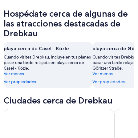
hoy,
Drebkau
precios
9
para
en
Hospédate cerca de algunas de
ago
mañana
Drebkau
-
por
para
las atracciones destacadas de
10
la
el
Drebkau
ago
noche,
próximo
10
fin
ago
de
playa cerca de Casel - Kózle
playa cerca de Göri
-
semana,
Cuando visites Drebkau, incluye en tus planes
Cuando visites Drebkau,
11
14
pasar una tarde relajada en playa cerca de
pasar una tarde relajad
ago
ago
Casel - Kózle.
Göritzer Straße.
-
Ver menos
Ver menos
16
Ver propiedades
Ver propiedades
ago
Ciudades cerca de Drebkau