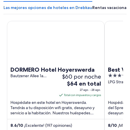
Las mejores opciones de hoteles en Drebkau
Rentas vacacional
DORMERO Hotel Hoyerswerda
Best Weste
DORMERO Hotel Hoyerswerda
Best We
$60 por noche
4
Bautzener Allee 1a
Hoyerswerda SN
out
LPG Straße 
El
$64 en total
Lübbenau/S
of
precio
27 ago. - 28 ago.
5
es
Total con impuestos y cargos
de
Hospédate en este hotel en Hoyerswerda.
Hospédate 
$64
Tendrás a tu disposición wifi gratis, desayuno y
del Spree. T
servicio a la habitación. Nuestros huéspedes
en
desayuno y s
destacan la atención del ...
cerca de atr
total
por
8.6
/
10
¡Excelente! (197 opiniones)
8
/
10
¡Muy b