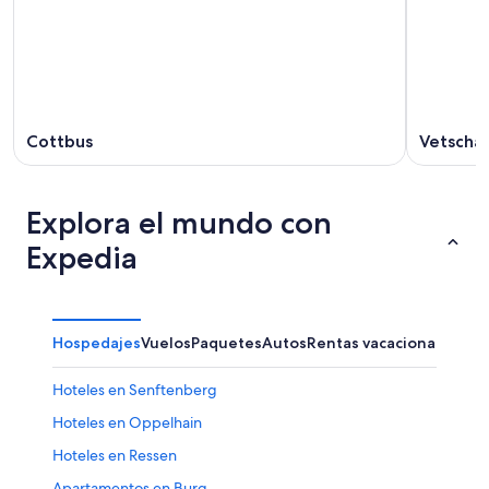
Cottbus
Vetscha
Explora el mundo con
Expedia
Hospedajes
Vuelos
Paquetes
Autos
Rentas vacacionales
Otr
Hoteles en Senftenberg
Hoteles en Oppelhain
Hoteles en Ressen
Apartamentos en Burg