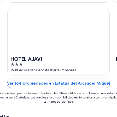
of
5
HOTEL AJAVI
Ho
HOTEL AJAVI
3
out
1638 Av. Mariana Acosta Ibarra Imbabura
of
5
Ver 164 propiedades en Estatua del Arcángel Miguel
io más bajo por noche encontrado en las últimas 24 horas, con base en una estanc
 noche para 2 adultos. Los precios y la disponibilidad están sujetos a cambios. Aplic
términos adicionales.