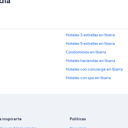
dia
Hoteles 3 estrellas en Ibarra
Hoteles 5 estrellas en Ibarra
Condominios en Ibarra
Hoteles haciendas en Ibarra
Hoteles con concierge en Ibarra
Hoteles con spa en Ibarra
Hoteles de negocios en Ibarra
Hoteles en la playa en Ibarra
Hoteles románticos en Ibarra
Hoteles cerca de la catedral en Iba
a inspirarte
Políticas
Hoteles con aguas termales en Ibar