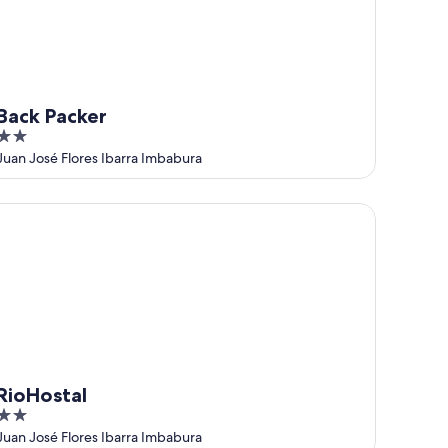
Back Packer
2
out
Juan José Flores Ibarra Imbabura
of
5
oHostal
RioHostal
2
out
Juan José Flores Ibarra Imbabura