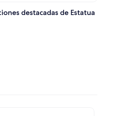
$1,031
por
ciones destacadas de Estatua
persona