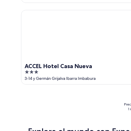
of
5
ACCEL Hotel Casa Nueva
ACCEL Hotel Casa Nueva
3
out
3-14 y Germán Grijalva Ibarra Imbabura
of
5
Prec
1