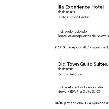
Illa Experience Hotel
4.5
out
Quito Historic Center
of
5
Incl. vuelo redondo
Todos los aeropuertos de Nueva Y
9.6
/
10
¡Excepcional! (47 opiniones)
Old Town Quito Suites
4
hotel
out
Centro Histórico
of
5
Incl. vuelo redondo sin escalas
Newark (EWR) a Quito (UIO)
10
/
10
¡Excepcional! (184 opiniones)