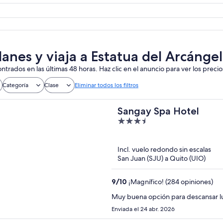
lanes y viaja a Estatua del Arcánge
ntrados en las últimas 48 horas. Haz clic en el anuncio para ver los precio
Categoría
Clase
Eliminar todos los filtros
Sangay Spa Hotel
3.5
out
of
Incl. vuelo redondo sin escalas
5
San Juan (SJU) a Quito (UIO)
9
/
10
¡Magnífico! (284 opiniones)
Muy buena opción para descansar lu
Enviada el 24 abr. 2026