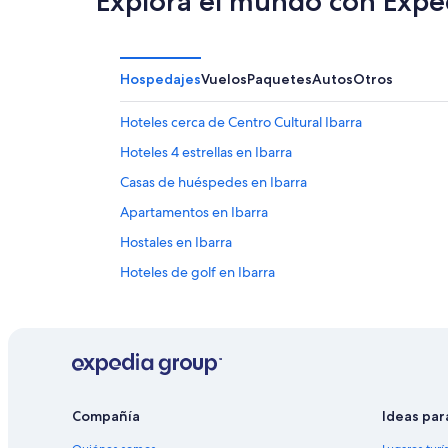
Explora el mundo con Expe
Hospedajes
Vuelos
Paquetes
Autos
Otros
Hoteles cerca de Centro Cultural Ibarra
Hoteles 4 estrellas en Ibarra
Casas de huéspedes en Ibarra
Apartamentos en Ibarra
Hostales en Ibarra
Hoteles de golf en Ibarra
Hoteles para ir de compras en Ibarra
Hoteles ecológicos en Ibarra
Hoteles familiares en Ibarra
Hoteles boutique en Ibarra
Compañía
Ideas par
Hoteles cerca del lago en Ibarra