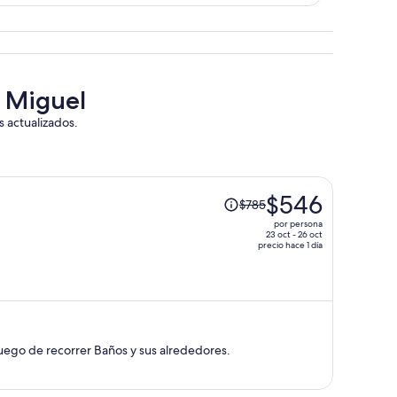
l Miguel
s actualizados.
El
$546
$785
precio
por persona
era
23 oct - 26 oct
precio hace 1 día
de
$785
y
ahora
es
de
ego de recorrer Baños y sus alrededores.
$546
por