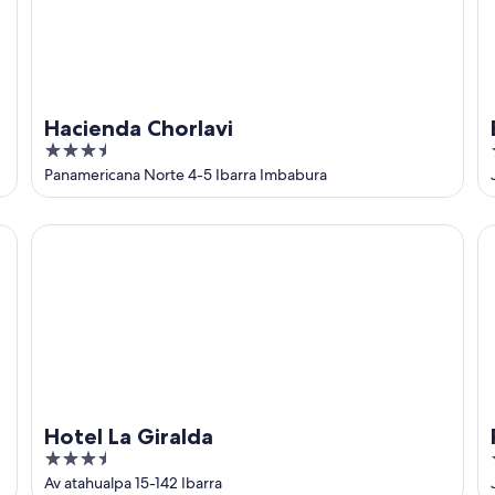
Hacienda Chorlavi
3.5
out
Panamericana Norte 4-5 Ibarra Imbabura
of
5
Hotel La Giralda
Ri
Hotel La Giralda
3.5
out
Av atahualpa 15-142 Ibarra