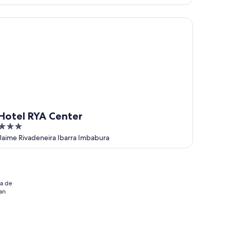
of
5
tel RYA Center
Hotel RYA Center
3
out
Jaime Rivadeneira Ibarra Imbabura
of
5
ia de
an