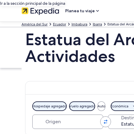
Ir a la sección principal de la página
Planea tu viaje
América del Sur
Ecuador
Imbabura
Ibarra
Estatua del Arc
Estatua del Ar
Actividades
Hospedaje agregado
Vuelo agregado
Auto
Económica
Origen
Desti