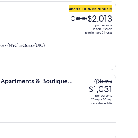
persona
Ahorra 100% en tu vuelo
El
$2,013
$3,187
precio
por persona
era
16 sep - 22 sep
precio hace 3 horas
de
$3,187
ork (NYC) a Quito (UIO)
y
ahora
es
de
$2,013
por
El
, Apartments & Boutique
$1,490
persona
precio
$1,031
era
por persona
de
23 sep - 30 sep
precio hace 1 día
$1,490
y
ahora
es
de