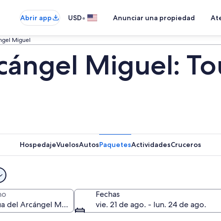
•
Abrir app
USD
Anunciar una propiedad
Ate
ángel Miguel
cángel Miguel: To
Hospedaje
Vuelos
Autos
Paquetes
Actividades
Cruceros
no
Fechas
vie. 21 de ago. - lun. 24 de ago.