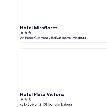
ago
-
9
ago
Hotel Miraflores
3
out
Av. Pérez Guerrero y Bolívar Ibarra Imbabura
of
5
Hotel Plaza Victoria
Hotel Plaza Victoria
3
out
calle Bolívar 12-101 Ibarra Imbabura