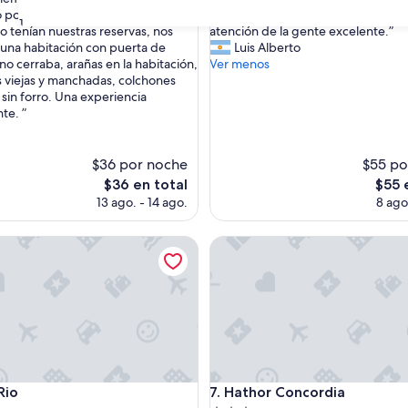
10,
M
 por la plataforma. Cuando
lujo, pero es muy comodo, limpio y 
o,
Excelente,
31
u
o tenían nuestras reservas, nos
atención de la gente excelente.”
(13
y
 una habitación con puerta de
Luis Alberto
s)
opiniones)
b
no cerraba, arañas en la habitación,
Ver menos
u
s viejas y manchadas, colchones
e
 sin forro. Una experiencia
n
te. ”
a
e
x
$36 por noche
$55 po
p
El
El
$36 en total
$55 
e
precio
preci
13 ago. - 14 ago.
8 ago
r
actual
actual
i
es
es
e
Hathor Concordia
de
de
n
$36
$55
c
i
a
.
E
l
h
Hathor Concordia
o
Rio
7. Hathor Concordia
t