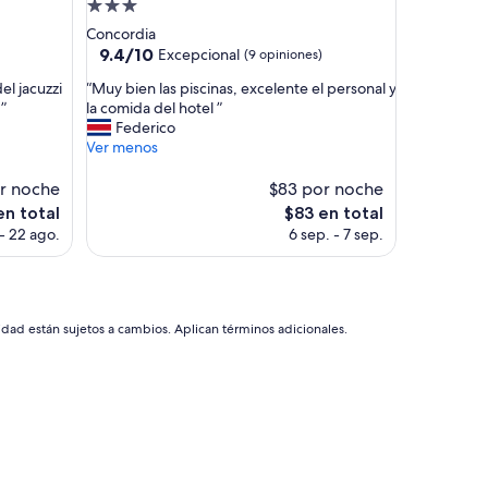
Propiedad
o
de
Concordia
r
3.0
9.4
9.4/10
Excepcional
(9 opiniones)
s
de
estrellas
u
“
el jacuzzi
“Muy bien las piscinas, excelente el personal y
10,
p
M
”
la comida del hotel ”
Excepcional,
r
u
Federico
(9
e
y
Ver menos
opiniones)
c
b
i
i
r noche
$83 por noche
o
e
El
en total
$83 en total
y
n
precio
 - 22 ago.
6 sep. - 7 sep.
c
l
actual
a
a
es
l
s
de
i
p
$83
d
i
idad están sujetos a cambios. Aplican términos adicionales.
a
s
d
c
b
i
u
n
e
a
n
s
o
,
…
e