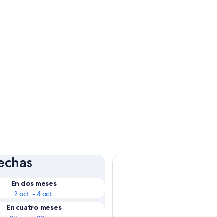
fechas
En dos meses
2 oct. - 4 oct.
En cuatro meses