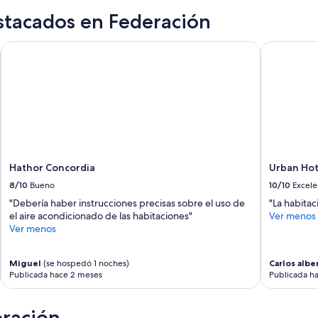
a
l
g
stacados en Federación
a
e
j
n
a
Hathor Concordia
Urban Hote
t
n
e
t
e
e
x
l
c
o
e
r
l
e
e
c
n
o
Hathor Concordia
Urban Hot
t
m
e
8/10
Bueno
10/10
Excele
i
.
e
"Debería haber instrucciones precisas sobre el uso de
"La habitac
”
n
el aire acondicionado de las habitaciones"
Ver menos
d
Ver menos
o
😊
”
Miguel
(se hospedó 1 noches)
Carlos albe
Publicada hace 2 meses
Publicada h
eración