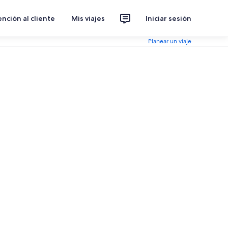
nción al cliente
Mis viajes
Iniciar sesión
Planear un viaje