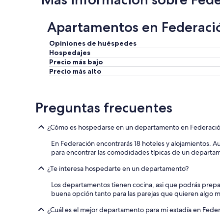
o
y
s
u
e
Apartamentos en Federació
n
n
o
v
,
Opiniones de huéspedes
i
c
Hospedajes
a
o
Precio más bajo
r
m
Precio más alto
o
o
n
h
a
u
u
Preguntas frecuentes
e
n
v
a
o
h
¿Cómo es hospedarse en un departamento en Federaci
s
a
r
En Federación encontrarás 18 hoteles y alojamientos. 
b
e
para encontrar las comodidades típicas de un departa
i
v
t
u
¿Te interesa hospedarte en un departamento?
a
e
c
l
Los departamentos tienen cocina, asi que podrás prepa
i
t
buena opción tanto para las parejas que quieren algo m
ó
o
n
¿Cuál es el mejor departamento para mi estadía en Fede
s
c
.