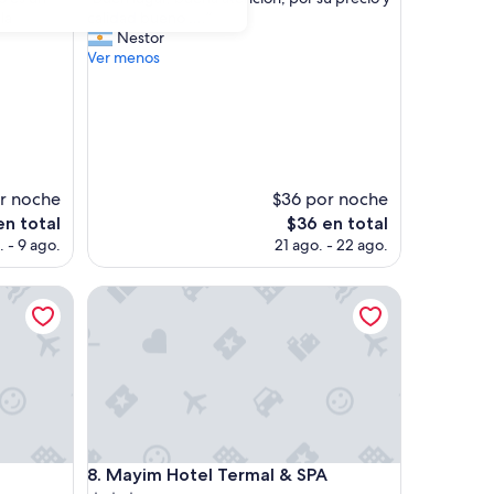
10,
B
la
calidad bueno ….”
Excelente,
u
Nestor
(8
e
Ver menos
opiniones)
n
l
u
g
a
r
,
r noche
$36 por noche
b
El
en total
$36 en total
u
o
precio
. - 9 ago.
21 ago. - 22 ago.
e
actual
n
es
a
Mayim Hotel Termal & SPA
de
a
$36
t
e
n
c
i
ó
n
Mayim Hotel Termal & SPA
,
8. Mayim Hotel Termal & SPA
p