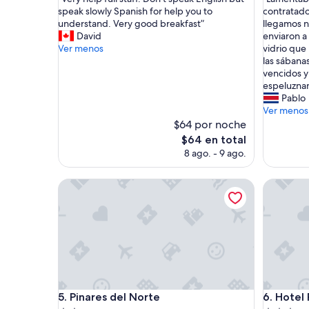
10,
10,
V
L
speak slowly Spanish for help you to
contratado
Excepcional,
Magnífic
e
a
understand. Very good breakfast”
llegamos n
(1
(94
r
m
David
enviaron a
opinión)
opinione
y
e
Ver menos
vidrio que 
h
n
las sábana
e
t
vencidos y
l
a
espeluznan
p
b
Pablo
f
l
Ver menos
u
e
$64 por noche
l
m
El
$64 en total
l
e
precio
8 ago. - 9 ago.
s
n
actual
t
t
es
a
Pinares del Norte
e
Hotel Rio
de
f
e
$64
f
l
.
l
D
u
o
g
n
a
'
r
t
n
Pinares del Norte
Hotel Rio
s
o
5. Pinares del Norte
6. Hotel 
p
r