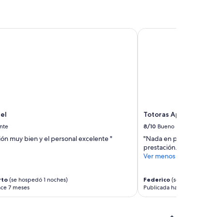
d
a
d
e
l
Totoras Apart Federac
l
h
o
t
e
l
”
el
Totoras Apart Federa
nte
8/10
Bueno
ión muy bien y el personal excelente "
"Nada en particular, es b
prestación."
Ver menos
rto
(se hospedó 1 noches)
Federico
(se hospedó 1 no
ace 7 meses
Publicada hace 8 meses