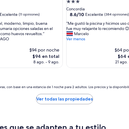
d
Propiedad
e
de
Concordia
l
3.0
8.6
8.6/10
Excelente
Excelente
(11 opiniones)
(384 opiniones)
n
de
estrellas
o
“
el, moderno, limpio, buena
“Me gustó la piscina y hicimos uso d
10,
e
M
sumaria opciones saladas en el
fue muy relajante lo recomiendo 😊
e,
Excelente,
s
e
como huevos revueltos.”
Marcelo
(384
u
g
IAGO
Ver menos
s)
opiniones)
n
u
l
s
$94 por noche
$64 po
u
t
El
El
$94 en total
$64 
j
ó
precio
precio
8 ago. - 9 ago.
21 ago.
o
l
actual
actual
,
a
es
es
p
p
de
de
e
i
$94
$64
r
s
as, con base en una estancia de 1 noche para 2 adultos. Los precios y la disponibil
o
c
e
i
s
Ver todas las propiedades
n
m
a
u
y
y
h
c
i
o
es que se adapten a tu estilo
c