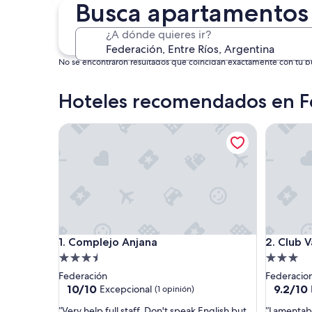
30 oct. - 1 nov.
Busca apartamentos
¿A dónde quieres ir?
No se encontraron resultados que coincidan exactamente con tu bús
Hoteles recomendados en F
Complejo Anjana
Club Vall
Complejo Anjana
Club Vall
1. Complejo Anjana
2. Club V
Propiedad
Propieda
de
de
Federación
Federacio
3.5
3.0
10.0
9.2
10/10
9.2/10
Excepcional
(1 opinión)
de
de
estrellas
estrellas
“
“
“Very help full staff. Don't speak English but
“Lamentabl