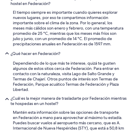
s
hostel en Federación?
s
El tiempo siempre es importante cuando quieres explorar
á
nuevos lugares, por eso te compartimos información
b
importante sobre el clima de la zona. Por lo general, los
a
meses más cálidos son enero y febrero, con una temperatura
n
promedio de 25 °C, mientras que los meses más fríos son
a
julio y junio, con un promedio de 14 °C. El promedio de
s
precipitaciones anuales en Federación es de 1597 mm.
v
i
¿Qué hacer en Federación?
e
j
Dependiendo de lo que más te interese, quizá te gusten
a
algunos de estos sitios cerca de Federación. Para entrar en
s
contacto con la naturaleza, visita Lago de Salto Grande y
y
Termas de Chajarí. Otros puntos de interés son Termas de
m
Federación, Parque acuático Termas de Federación y Plaza
a
Libertad.
n
c
¿Cuál es la mejor manera de trasladarte por Federación mientras
h
te hospedas en un hostel?
a
Mantén esta información sobre las opciones de transporte
d
en Federación a mano para aprovechar al máximo tu estadía.
a
Puedes buscar vuelos al aeropuerto más cercano, que es A.
s
Internacional de Nueva Hespérides (STY), que está a 50,8 km
,