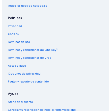
n
Hoteles con alberca en San José
Todos los tipos de hospedaje
t
Hoteles en San José
e
.
Políticas
Hoteles con casino en Concordia
”
Privacidad
Hoteles de lujo en Concordia
Cookies
Hoteles con alberca en Concordia
Hoteles para bodas en Concordia
Términos de uso
Hoteles que aceptan mascotas en Concordia
Términos y condiciones de One Key™
Hoteles en Concordia
Términos y condiciones de Vrbo
Hoteles cerca de Termas de Chajarí
Accesibilidad
Hoteles 3 estrellas en Colón
Opciones de privacidad
Hoteles 4 estrellas en Colón
Pautas y reporte de contenido
Apart-Hoteles en Colón
Ayuda
Cabañas en Colón
Casas de huéspedes en Colón
Atención al cliente
Hoteles en Colón
Cancelar tu reservación de hotel o renta vacacional