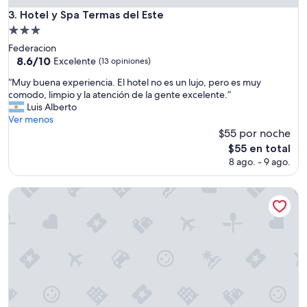
'
a
Hotel y Spa Termas del Este
3. Hotel y Spa Termas del Este
t
f
Propiedad
s
o
de
p
Federacion
r
3.0
e
8.6
8.6/10
Excelente
m
(13 opiniones)
a
de
estrellas
a
“
“Muy buena experiencia. El hotel no es un lujo, pero es muy
k
10,
.
M
comodo, limpio y la atención de la gente excelente.”
E
Excelente,
C
u
Luis Alberto
n
(13
u
y
Ver menos
g
opiniones)
a
b
$55 por noche
l
n
u
i
El
d
$55 en total
e
s
precio
o
8 ago. - 9 ago.
n
h
actual
l
a
b
es
l
e
Complejo La Loma
u
de
e
x
t
$55
g
p
s
a
e
p
m
r
e
o
i
a
s
e
k
n
n
s
o
c
l
t
i
o