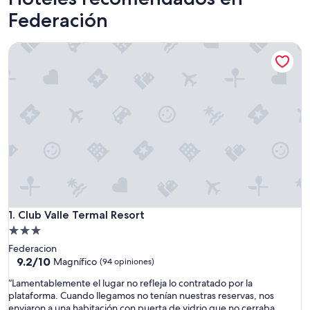
Federación
Club Valle Termal Resort
Club Valle Termal Resort
1. Club Valle Termal Resort
Propiedad
de
Federacion
3.0
9.2
9.2/10
Magnífico
(94 opiniones)
de
estrellas
“
“Lamentablemente el lugar no refleja lo contratado por la
10,
L
plataforma. Cuando llegamos no tenían nuestras reservas, nos
Magnífico,
a
enviaron a una habitación con puerta de vidrio que no cerraba,
(94