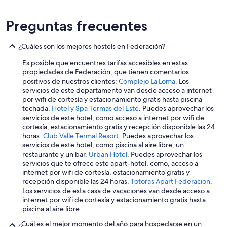
a
,
Preguntas frecuentes
a
r
a
¿Cuáles son los mejores hostels en Federación?
ñ
a
Es posible que encuentres tarifas accesibles en estas
s
propiedades de Federación, que tienen comentarios
e
positivos de nuestros clientes:
Complejo La Loma
. Los
n
servicios de este departamento van desde acceso a internet
l
por wifi de cortesía y estacionamiento gratis hasta piscina
a
techada.
Hotel y Spa Termas del Este
. Puedes aprovechar los
h
servicios de este hotel, como acceso a internet por wifi de
a
cortesía, estacionamiento gratis y recepción disponible las 24
b
horas.
Club Valle Termal Resort
. Puedes aprovechar los
i
servicios de este hotel, como piscina al aire libre, un
t
restaurante y un bar.
Urban Hotel
. Puedes aprovechar los
a
servicios que te ofrece este apart-hotel, como, acceso a
c
internet por wifi de cortesía, estacionamiento gratis y
i
recepción disponible las 24 horas.
Totoras Apart Federacion
.
ó
Los servicios de esta casa de vacaciones van desde acceso a
n
internet por wifi de cortesía y estacionamiento gratis hasta
,
piscina al aire libre.
l
a
¿Cuál es el mejor momento del año para hospedarse en un