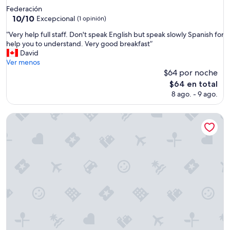
de
l
Federación
3.5
e
10.0
10/10
Excepcional
(1 opinión)
j
de
estrellas
“
“Very help full staff. Don't speak English but speak slowly Spanish for
a
10,
V
help you to understand. Very good breakfast”
l
Excepcional,
e
David
o
(1
r
Ver menos
c
opinión)
y
$64 por noche
o
h
n
El
$64 en total
e
t
precio
8 ago. - 9 ago.
l
r
actual
p
a
es
f
Hotel y Spa Termas del Este
t
de
u
a
$64
l
d
l
o
s
p
t
o
a
r
f
l
f
a
.
p
D
l
o
a
n
t