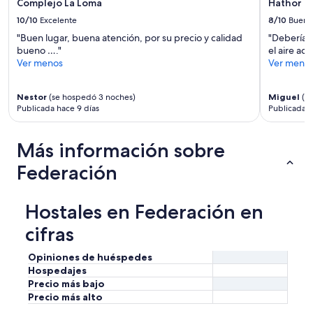
cambios.
t
Complejo La Loma
Hathor C
p
d
i
Aplican
”
u
10/10
Excelente
8/10
Bueno
a
ó
términos
e
d
n
"Buen lugar, buena atención, por su precio y calidad
"Debería h
adicionales.
r
b
d
bueno …."
el aire ac
t
u
e
Ver menos
Ver meno
a
e
l
d
n
a
e
o
Nestor
(se hospedó 3 noches)
Miguel
(se
g
v
Publicada hace 9 días
Publicada 
…
e
i
.
n
d
”
t
r
Más información sobre
e
i
e
Federación
o
x
q
c
u
e
e
Hostales en Federación en
l
n
e
cifras
o
n
c
t
e
Opiniones de huéspedes
e
r
Hospedajes
.
r
Precio más bajo
”
a
Precio más alto
b