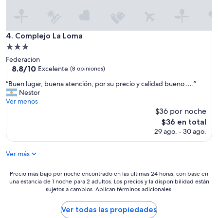
e
a
w
n
.
l
í
E
y
a
l
S
Complejo La Loma
4. Complejo La Loma
n
h
p
n
Propiedad
o
a
u
de
t
Federacion
n
e
3.0
e
8.8
8.8/10
Excelente
i
(8 opiniones)
s
l
de
estrellas
s
t
“
“Buen lugar, buena atención, por su precio y calidad bueno ….”
n
10,
h
r
B
Nestor
o
Excelente,
f
a
u
Ver menos
e
(8
o
s
e
$36 por noche
s
opiniones)
r
r
n
u
El
h
$36 en total
e
l
n
precio
e
29 ago. - 30 ago.
s
u
l
actual
l
e
g
u
es
p
r
a
Ver más
j
de
y
v
r
o
$36
o
a
,
,
Precio
u
Precio más bajo por noche encontrado en las últimas 24 horas, con base en
s
b
p
una estancia de 1 noche para 2 adultos. Los precios y la disponibilidad están
más
t
,
u
sujetos a cambios. Aplican términos adicionales.
e
bajo
o
n
e
r
por
u
o
n
o
noche
n
Ver todas las propiedades
s
a
e
encontrado