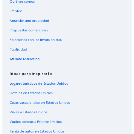
Quiénes somos
o
Hoteles cerca de Museo Judío de Entre Ríos
.
Empleo
Hoteles cerca de Termas de Federación
U
n
Anunciar una propiedad
Hoteles cerca de Autódromo de Concordia
a
Propuestas comerciales
e
Hoteles 3 estrellas en Colonia Hocker
x
Relaciones con los inversionistas
Hoteles en Colonia Hocker
p
e
Publicidad
Hoteles cerca de Castillo San Carlos
r
i
Hoteles en Villa Zorraquín
Affiliate Marketing
e
Cabañas en Liebig
n
Ideas para inspirarte
c
Hoteles en Liebig
i
Lugares turísticos de Estados Unidos
a
Hoteles cerca de Castillo de San Carlos
e
Hoteles en Estados Unidos
Hoteles 5 estrellas en Villa Elisa
s
p
Casas vacacionales en Estados Unidos
Cabañas en Villa Elisa
e
l
Viajes a Estados Unidos
Hoteles en Villa Elisa
u
Apart-Hoteles en San José
Vuelos baratos a Estados Unidos
z
n
Apartamentos en San José
Renta de autos en Estados Unidos
a