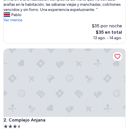
m
arañas en la habitación, las sábanas viejas y manchadas, colchones
opiniones)
e
vencidos y sin forro. Una experiencia espeluznante. ”
n
Pablo
t
Ver menos
a
$35 por noche
b
El
$35 en total
l
precio
13 ago. - 14 ago.
e
actual
m
es
e
Complejo Anjana
de
n
$35
t
e
e
l
l
u
g
a
r
n
o
r
Complejo Anjana
2. Complejo Anjana
e
Propiedad
f