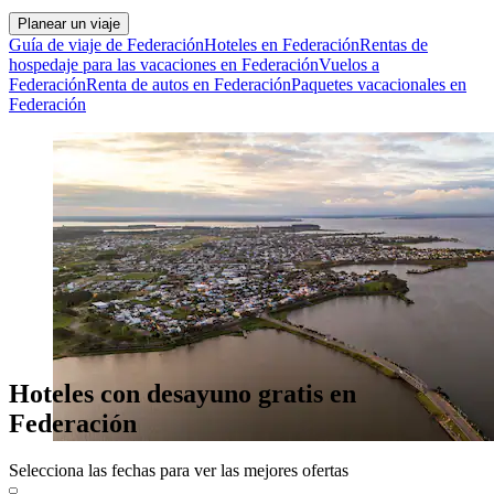
Planear un viaje
Guía de viaje de Federación
Hoteles en Federación
Rentas de
hospedaje para las vacaciones en Federación
Vuelos a
Federación
Renta de autos en Federación
Paquetes vacacionales en
Federación
Hoteles con desayuno gratis en
Federación
Selecciona las fechas para ver las mejores ofertas