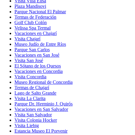
Visita Villa Elisa
Plaza Mandisovi
Parque Nacional El Palmar
Termas de Federación
Golf Club Colón
Velissa Spa Termal
Vacaciones en Chajarí
Visita Chajarí
Museo Judío de Entre Ríos
Parque San Carlos
Vacaciones en San José
Visita San José
El Sótano de los Quesos
Vacaciones en Concordia
Visita Concordia
Museo Regional de Concordia
Termas de Chajarí
Lago de Salto Grande
Visita La Clarita
Parque Dr. Herminio J. Quirós
Vacaciones en San Salvador
Visita San Salvador
Visita Colonia Hocker
Visita Liebig
Estancia Museo El Porvenir