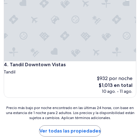
a
b
a
ñ
a
s
l
i
m
p
i
a
Tandil Downtown Vistas
4. Tandil Downtown Vistas
s
Tandil
y
$932 por noche
c
El
$1,013 en total
o
precio
10 ago. - 11 ago.
n
actual
f
es
o
de
Precio
Precio más bajo por noche encontrado en las últimas 24 horas, con base en
r
$1,013
una estancia de 1 noche para 2 adultos. Los precios y la disponibilidad están
más
t
sujetos a cambios. Aplican términos adicionales.
bajo
a
por
b
noche
Ver todas las propiedades
l
encontrado
e