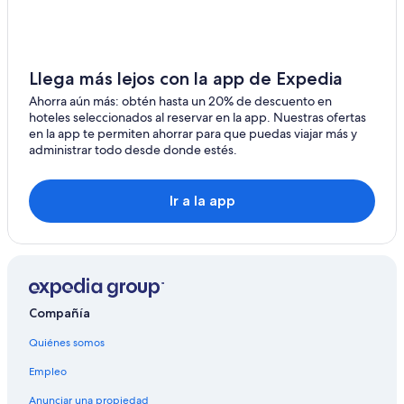
Hoteles en Sierras Bayas
Hoteles cerca de Tandil Golf Club
B&B en Balcarce
Llega más lejos con la app de Expedia
Hoteles con spa en Balcarce
Ahorra aún más: obtén hasta un 20% de descuento en
Hoteles en Balcarce
hoteles seleccionados al reservar en la app. Nuestras ofertas
en la app te permiten ahorrar para que puedas viajar más y
Hoteles cerca de Cascada de Tandil
administrar todo desde donde estés.
Hoteles en Partido de Benito Juárez
Hoteles cerca de Reserva natural Sierra del Tigre
Ir a la app
Hoteles en Ayacucho
Compañía
Quiénes somos
Empleo
Anunciar una propiedad