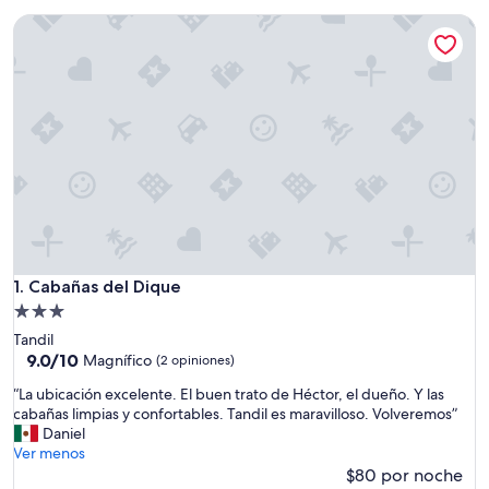
Cabañas del Dique
Cabañas del Dique
1. Cabañas del Dique
Propiedad
de
Tandil
3.0
9.0
9.0/10
Magnífico
(2 opiniones)
de
estrellas
“
“La ubicación excelente. El buen trato de Héctor, el dueño. Y las
10,
L
cabañas limpias y confortables. Tandil es maravilloso. Volveremos”
Magnífico,
a
Daniel
(2
u
Ver menos
opiniones)
b
$80 por noche