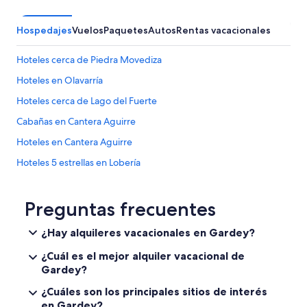
Hospedajes
Vuelos
Paquetes
Autos
Rentas vacacionales
Hoteles cerca de Piedra Movediza
Hoteles en Olavarría
Hoteles cerca de Lago del Fuerte
Cabañas en Cantera Aguirre
Hoteles en Cantera Aguirre
Hoteles 5 estrellas en Lobería
Hoteles en Lobería
Hoteles en Partido de Rauch
Preguntas frecuentes
Hoteles 5 estrellas en Tandil
¿Hay alquileres vacacionales en Gardey?
Cabañas en Tandil
¿Cuál es el mejor alquiler vacacional de
Hoteles con spa en Tandil
Gardey?
Hoteles en la playa en Tandil
¿Cuáles son los principales sitios de interés
en Gardey?
Hoteles familiares en Tandil