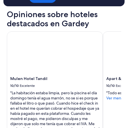
Aplican
v
términos
e
Opiniones sobre hoteles
adicionales.
r
e
destacados en Gardey
m
o
s
Mulen Hotel Tandil
Apart & Hot
”
Mulen Hotel Tandil
Apart & Ho
10/10
Excelente
10/10
Excelen
"La habitación estaba limpia, pero la piscina el día
"Todo espect
domingo tenía el agua marrón, no se si es porque
Ver menos
fallaba el litro o que pasó. Cuando hice el check in
en el hotel me querían cobrar el hospedaje que ya
había pagado en esta plataforma. Cuando les
mostré el pago, me pidieron disculpas y me
dijeron que solo me tenía que cobrar el IVA. Me