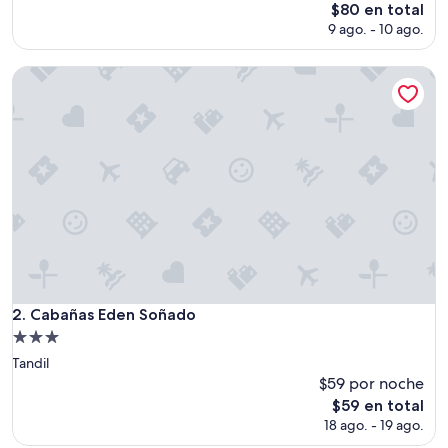
i
El
$80 en total
c
precio
9 ago. - 10 ago.
a
actual
c
es
i
Cabañas Eden Soñado
de
ó
$80
n
e
x
c
e
l
e
n
t
e
.
E
Cabañas Eden Soñado
2. Cabañas Eden Soñado
l
Propiedad
b
de
u
Tandil
3.0
e
$59 por noche
n
estrellas
El
$59 en total
t
precio
18 ago. - 19 ago.
r
actual