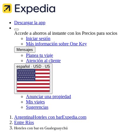
Descargar la app
Accede a ahorros al instante con los Precios para socios
Iniciar sesión
Más información sobre One Key
Mensajes
Planea tu viaje
Atención al cliente
español · USD · US
Anunciar una propiedad
Mis viajes
Sugerencias
Argentina
Hoteles con bar
Expedia.com
Entre Ríos
Hoteles con bar en Gualeguaychú