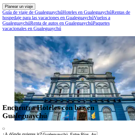
Planear un viaje
Guía de viaje de Gualeguaychú
Hoteles en Gualeguaychú
Rentas de
hospedaje para las vacaciones en Gualeguaychú
Vuelos a
Gualeguaychú
Renta de autos en Gualeguaychú
Paquetes
vacacionales en Gualeguaychú
Encuentra Hoteles con bar en
Gualeguaychú
¿A dónde quieres ir?