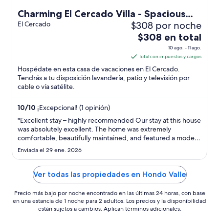
Charming El Cercado Villa - Spacious
$308 por noche
Modern 3BR with AC- Family Friendly
El Cercado
El
$308 en total
precio
10 ago. - 11 ago.
es
Total con impuestos y cargos
de
Hospédate en esta casa de vacaciones en El Cercado.
$308
Tendrás a tu disposición lavandería, patio y televisión por
cable o vía satélite.
en
total
por
10
/
10
¡Excepcional! (1 opinión)
noche
"Excellent stay – highly recommended Our stay at this house
del
was absolutely excellent. The home was extremely
comfortable, beautifully maintained, and featured a modern
10
Florida-style design that immediately made us feel at home.
ago
Enviada el 29 ene. 2026
Everything was clean, well organized, and thoughtfully set
al
up for guests. ..."
11
Ver todas las propiedades en Hondo Valle
ago
Precio más bajo por noche encontrado en las últimas 24 horas, con base
en una estancia de 1 noche para 2 adultos. Los precios y la disponibilidad
están sujetos a cambios. Aplican términos adicionales.