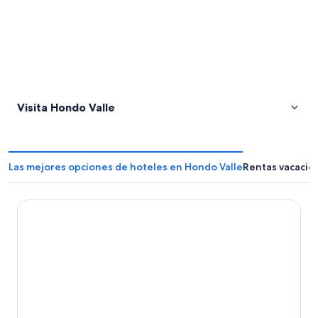
Visita Hondo Valle
Las mejores opciones de hoteles en Hondo Valle
Rentas vacacio
Charming El Cercado Villa - Spacious Modern 3BR with AC-