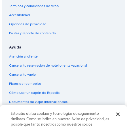
Términos y condiciones de Vrbo
Accesibilidad
Opciones de privacidad
Pautas y reporte de contenido
Ayuda
Atención al cliente
Cancelar tu reservación de hotel o renta vacacional
Cancelar tu vuelo
Plazos de reembolso
Cómo usar un cupón de Expedia
Documentos de viajes internacionales
© 2026 Expedia, Inc., una empresa de Expedia Group. Todos los
Este sitio utiliza cookies y tecnologías de seguimiento
derechos reservados. Expedia y el logo de Expedia son marcas
similares. Como se indica en nuestro Aviso de privacidad, es
registradas o marcas comerciales de Expedia, Inc. CST# 2029030-50.
posible que tanto nosotros como nuestros socios