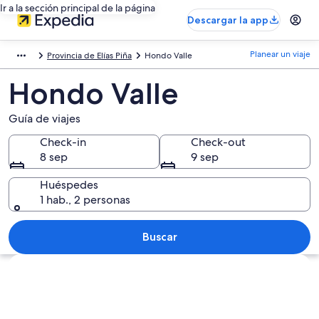
Ir a la sección principal de la página
Descargar la app
Planear un viaje
Provincia de Elías Piña
Hondo Valle
Hondo Valle
Guía de viajes
Check-in
Check-out
8 sep
9 sep
Huéspedes
1 hab., 2 personas
Buscar
Explorar mapa