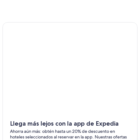
11
14
ago
ago
-
16
ago
Llega más lejos con la app de Expedia
Ahorra aún más: obtén hasta un 20% de descuento en
hoteles seleccionados al reservar en la app. Nuestras ofertas