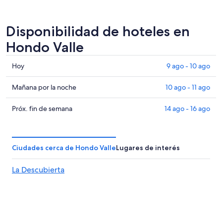
Disponibilidad de hoteles en
Hondo Valle
Consultar
Hoy
9 ago - 10 ago
precios
en
Consultar
Mañana por la noche
10 ago - 11 ago
Hondo
precios
Valle
en
Consultar
Próx. fin de semana
14 ago - 16 ago
para
Hondo
precios
hoy,
Valle
en
9
para
Hondo
Ciudades cerca de Hondo Valle
Lugares de interés
ago
mañana
Valle
-
por
para
La Descubierta
10
la
el
ago
noche,
próximo
10
fin
ago
de
-
semana,