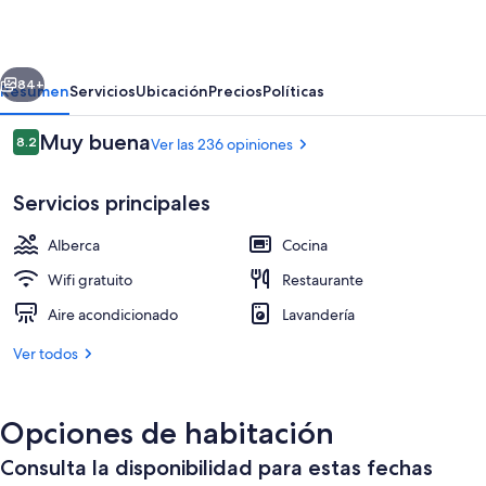
Apartments
-
erior
Siguiente
Adults
84+
Resumen
Servicios
Ubicación
Precios
Políticas
Only
Opiniones
Muy buena
8.2
Ver las 236 opiniones
8.2 de 10,
Servicios principales
Alberca
Cocina
Wifi gratuito
Restaurante
Aire acondicionado
Lavandería
Servicio de la propiedad
Ver todos
Opciones de habitación
Consulta la disponibilidad para estas fechas