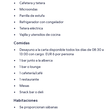
Cafetera y tetera
Microondas
Parrilla de estufa
Refrigerador con congelador
Tetera eléctrica
Vajilla y utensilios de cocina
Comidas
Desayuno a la carta disponible todos los días de 08:30 a
13:00 con cargo: EUR 6 por persona
1 bar junto a la alberca
1 bar o lounge
1 cafetería/café
1 restaurante
Mesas
Snack bar o deli
Habitaciones
Se proporcionan sábanas