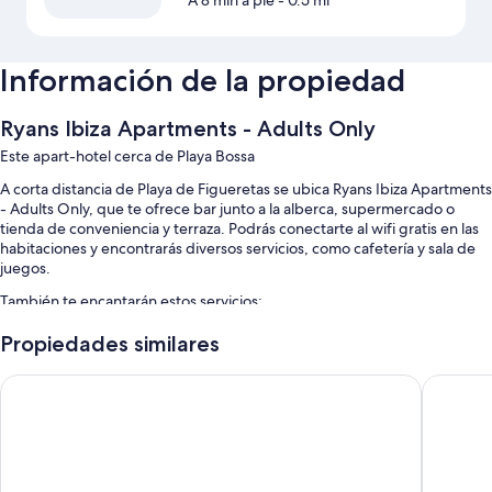
A 8 min a pie
- 0.5 mi
Información de la propiedad
Ryans Ibiza Apartments - Adults Only
Este apart-hotel cerca de Playa Bossa
A corta distancia de Playa de Figueretas se ubica Ryans Ibiza Apartments
- Adults Only, que te ofrece bar junto a la alberca, supermercado o
tienda de conveniencia y terraza. Podrás conectarte al wifi gratis en las
habitaciones y encontrarás diversos servicios, como cafetería y sala de
juegos.
También te encantarán estos servicios:
Alberca al aire libre con camastros y sombrillas
Propiedades similares
Desayuno a la carta (con cargo), máquina expendedora y personal
Ushuaïa Ibiza Beach Hotel - Adults Only - Club Entrance Inclu
The Ibiza
multilingüe
Mesa de billar, cajero automático o servicios bancarios y resguardo
de equipaje
Recepción disponible las 24 horas, no se permite fumar en la
propiedad y muebles de exterior