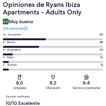
Opiniones
Opiniones de Ryans Ibiza
Apartments - Adults Only
Muy bueno
8.2
236 opiniones
Puntuación
10 - Excelente
101
de
Puntuación
8 - Bueno
85
10,
de
es
Puntuación
6 - Aceptable
23
8,
decir,
de
es
Puntuación
4 - Malo
14
Excelente.
6,
decir,
de
Basada
es
Puntuación
2 - Terrible
13
Bueno.
4,
en
decir,
de
Basada
es
101
Aceptable.
2,
en
decir,
de
Basada
es
85
Malo.
8.0
8.2
8.4
236
en
decir,
de
Basada
Limpieza
Ubicación
Servicio y personal
opiniones
23
Terrible.
236
en
Opiniones
de
Basada
opiniones
Opinión verificada
14
236
en
de
10/10 Excelente
opiniones
13