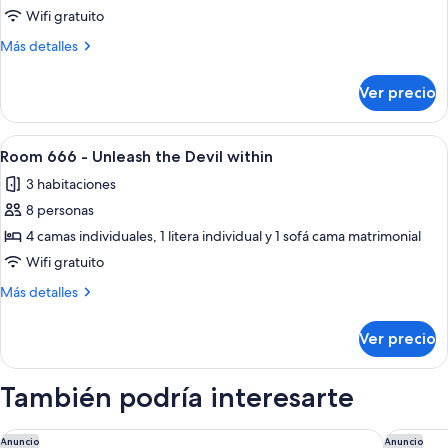
1
Wifi gratuito
habitación,
Más
Más detalles
balcón
detalles
sobre
Ver precio
Departamento,
1
habitación,
Abrir
Un paisaje costero con edificios moder
20
balcón
Room 666 - Unleash the Devil within
todas
3 habitaciones
las
8 personas
fotos
de
4 camas individuales, 1 litera individual y 1 sofá cama matrimonial
Room
Wifi gratuito
666
Más
Más detalles
-
detalles
Unleash
sobre
Ver precio
Room
the
666
Devil
-
También podría interesarte
within
Unleash
the
Devil
Hotel THB Los Molinos - Adults Only
El Somni
Anuncio
Anuncio