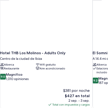
within
Hotel THB Los Molinos - Adults Only
El Somni
Centro de la ciudad de Ibiza
A 14.4 mi 
Alberca
Wifi gratuito
Alberca
Restaurante
Aire acondicionado
Estacion
incluido
9.0
Magnífico
9.0
9.2
Magní
de
1,010 opiniones
9.2
de
187 op
10,
10,
Magnífico,
$381 por noche
Magnífico
1,010
El
187
$427 en total
opiniones
precio
opiniones
2 sep. - 3 sep.
actual
Total con impuestos y cargos