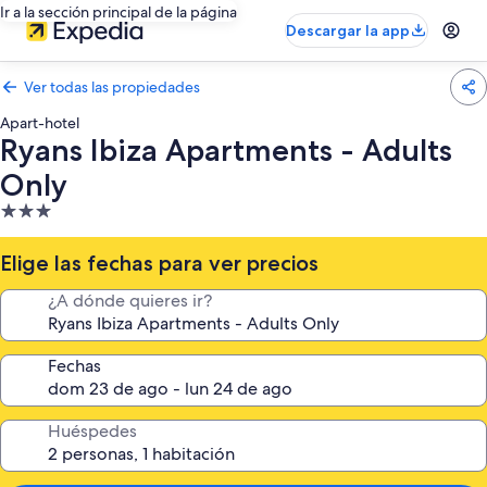
Ir a la sección principal de la página
Descargar la app
Ver todas las propiedades
Apart-hotel
Ryans Ibiza Apartments - Adults
Only
Propiedad
de
3.0
Elige las fechas para ver precios
estrellas
¿A dónde quieres ir?
Fechas
Huéspedes