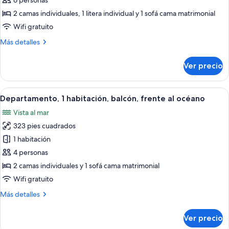
de
6 personas
Departamento,
2 camas individuales, 1 litera individual y 1 sofá cama matrimonial
2
Wifi gratuito
habitaciones,
Más
Más detalles
balcón
detalles
sobre
Ver precio
Departamento,
2
habitaciones,
Abrir
Un apartamento moderno con cocina, c
9
balcón
Departamento, 1 habitación, balcón, frente al océano
todas
Vista al mar
las
323 pies cuadrados
fotos
de
1 habitación
Departamento,
4 personas
1
2 camas individuales y 1 sofá cama matrimonial
habitación,
Wifi gratuito
balcón,
Más
Más detalles
frente
detalles
al
sobre
Ver precio
océano
Departamento,