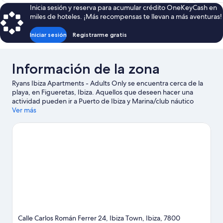
es
Inicia sesión y reserva para acumular crédito OneKeyCash en
de
miles de hoteles. ¡Más recompensas te llevan a más aventuras!
$427
Iniciar sesión
Registrarme gratis
Información de la zona
Ryans Ibiza Apartments - Adults Only se encuentra cerca de la
playa, en Figueretas, Ibiza. Aquellos que deseen hacer una
actividad pueden ir a Puerto de Ibiza y Marina/club náutico
Botafoch, mientras que quienes quieran apreciar la belleza
Ver más
natural de la zona pueden visitar Playa Bossa y Playa de
Figueretas. ¿Quieres asistir a un evento o partido mientras estás
en la ciudad? Consulta el calendario de CRIC Ses Salines o
Estadio de fútbol Can Misses.
Visita nuestra guía de Ibiza
Ver más apart-hoteles en Ibiza
Calle Carlos Román Ferrer 24, Ibiza Town, Ibiza, 7800