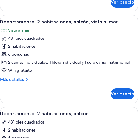
Ver precio
Departamento,
3
habitaciones,
Abrir
Habitación de hotel moderna con sofá 
7
balcón
Departamento, 2 habitaciones, balcón, vista al mar
todas
Vista al mar
las
431 pies cuadrados
fotos
de
2 habitaciones
Departamento,
6 personas
2
2 camas individuales, 1 litera individual y 1 sofá cama matrimonial
habitaciones,
Wifi gratuito
balcón,
Más
Más detalles
vista
detalles
al
sobre
Ver precio
mar
Departamento,
2
habitaciones,
Abrir
Un dormitorio moderno con colcha roja
7
balcón,
Departamento, 2 habitaciones, balcón
todas
vista
431 pies cuadrados
al
las
mar
2 habitaciones
fotos