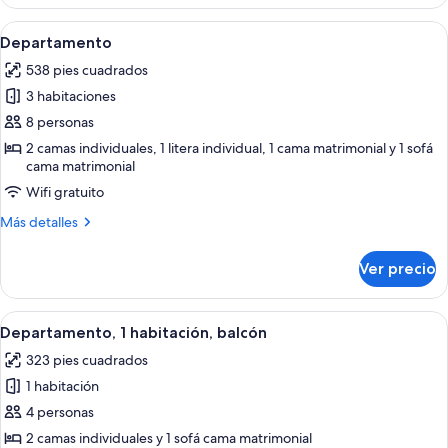
1
habitación,
Abrir
Una sala de estar moderna con un tele
6
balcón,
Departamento
todas
frente
538 pies cuadrados
al
las
océano
3 habitaciones
fotos
de
8 personas
Departamento
2 camas individuales, 1 litera individual, 1 cama matrimonial y 1 sofá
cama matrimonial
Wifi gratuito
Más
Más detalles
detalles
sobre
Ver precio
Departamento
Abrir
Una habitación de hotel con una cama
6
Departamento, 1 habitación, balcón
todas
323 pies cuadrados
las
1 habitación
fotos
de
4 personas
Departamento,
2 camas individuales y 1 sofá cama matrimonial