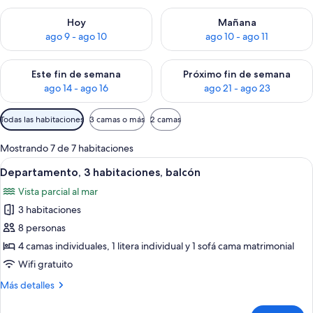
Consulta la disponibilidad para hoy ago 9 - ago 10
Consulta la disponibilidad par
Hoy
Mañana
ago 9 - ago 10
ago 10 - ago 11
Consulta la disponibilidad para este fin de semana ago 14 - ag
Consulta la disponibilidad pa
Este fin de semana
Próximo fin de semana
ago 14 - ago 16
ago 21 - ago 23
Filtros
Todas las habitaciones
3 camas o más
2 camas
disponibles
para
Mostrando 7 de 7 habitaciones
las
Abrir
Un hotel frente al mar con varios pisos,
11
Departamento, 3 habitaciones, balcón
habitaciones
todas
Vista parcial al mar
las
3 habitaciones
fotos
de
8 personas
Departamento,
4 camas individuales, 1 litera individual y 1 sofá cama matrimonial
3
Wifi gratuito
habitaciones,
Más
Más detalles
balcón
detalles
sobre