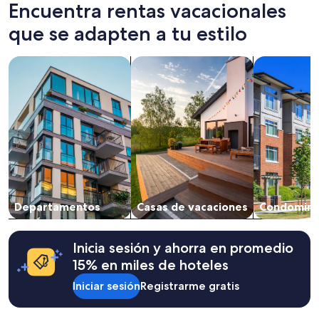
t
últimas
Encuentra rentas vacacionales
a
h
24
l
e
horas,
que se adapten a tu estilo
i
l
con
a
a
base
y
Buscar departamentos
Buscar casas de vacaciones
Buscar cond
k
en
W
e
una
i
w
estancia
b
a
de
e
s
1
r
n
noche
s
’
para
o
t
2
n
a
adultos.
u
s
Los
n
g
precios
o
o
Departamentos
Casas de vacaciones
Condomini
y
s
o
la
a
d
disponibilidad
n
a
están
Inicia sesión y ahorra en promedio
f
s
sujetos
15% en miles de hoteles
i
I
a
t
h
cambios.
Iniciar sesión
Registrarme gratis
r
a
Aplican
i
d
términos
o