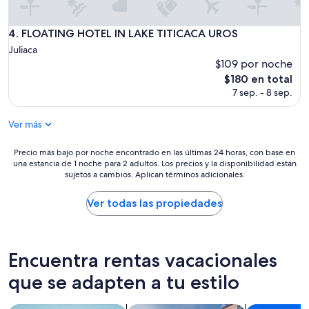
FLOATING HOTEL IN LAKE TITICACA UROS
4. FLOATING HOTEL IN LAKE TITICACA UROS
Juliaca
$109 por noche
El
$180 en total
precio
7 sep. - 8 sep.
actual
es
Ver más
de
$180
Precio
Precio más bajo por noche encontrado en las últimas 24 horas, con base en
una estancia de 1 noche para 2 adultos. Los precios y la disponibilidad están
más
sujetos a cambios. Aplican términos adicionales.
bajo
por
noche
Ver todas las propiedades
encontrado
en
las
últimas
Encuentra rentas vacacionales
24
horas,
que se adapten a tu estilo
con
base