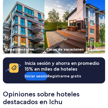
Buscar departamentos
Buscar casas de vacaciones
Buscar cond
en
una
estancia
de
1
noche
para
2
adultos.
Los
precios
Departamentos
Casas de vacaciones
Condomini
y
la
disponibilidad
están
Inicia sesión y ahorra en promedio
sujetos
15% en miles de hoteles
a
cambios.
Iniciar sesión
Registrarme gratis
Aplican
términos
adicionales.
Opiniones sobre hoteles
destacados en Ichu