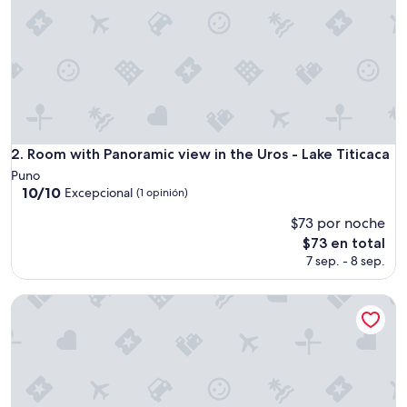
Room with Panoramic view in the Uros - Lake Titicaca
2. Room with Panoramic view in the Uros - Lake Titicaca
Puno
10.0
10/10
Excepcional
(1 opinión)
de
$73 por noche
10,
Excepcional,
El
$73 en total
(1
precio
7 sep. - 8 sep.
opinión)
actual
es
Uros Titicaca Sunshine
de
$73