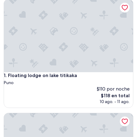
Floating lodge on lake titikaka
Floating lodge on lake titikaka
1. Floating lodge on lake titikaka
Puno
$110 por noche
El
$118 en total
precio
10 ago. - 11 ago.
actual
es
Room with Panoramic view in the Uros - Lake Titicaca
de
$118