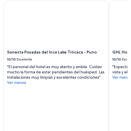
Sonesta Posadas del Inca Lake Titicaca - Puno
GHL Hotel 
Sonesta Posadas del Inca Lake Titicaca - Puno
GHL Hotel
10/10
Excelente
10/10
Excel
"El personal del hotel es muy atento y amble. Cuidan
"Espectácu
mucho la forma de estar pendientes del huésped. Las
vista y el s
Instalaciones muy limpias y excelentes condiciones"
Ver meno
Ver menos