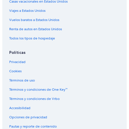
Casas vacacionales en Estados Unidos
Hoteles que aceptan mascotas en Islas flotantes de los Uros
Viajes a Estados Unidos
Hoteles en Islas flotantes de los Uros
Lodges en Islas flotantes de los Uros
Vuelos baratos a Estados Unidos
Casas de huéspedes en Ácora
Renta de autos en Estados Unidos
Hoteles cerca de Universidad Nacional del Altiplano
Todos los tipos de hospedaje
Hoteles cerca de Puerto de Puno
Políticas
Hoteles cerca de Yavarí
Privacidad
Hoteles cerca de Mercado central de Puno
Cookies
Hoteles cerca de Plaza de Armas de Chucuito
B&B en Isla Amantaní
Términos de uso
Casas de huéspedes en Isla Amantaní
Términos y condiciones de One Key™
Lodges en Isla Amantaní
Términos y condiciones de Vrbo
Hoteles cerca de Plaza de Armas de Puno
Accesibilidad
Hoteles en Chucuito
Opciones de privacidad
B&B en Isla Taquile
Pautas y reporte de contenido