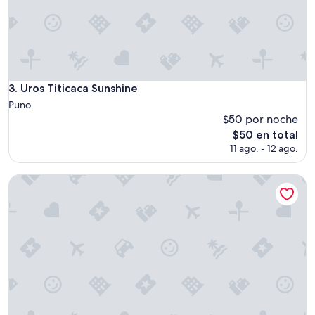
Uros Titicaca Sunshine
3. Uros Titicaca Sunshine
Puno
$50 por noche
El
$50 en total
precio
11 ago. - 12 ago.
actual
es
FLOATING HOTEL IN LAKE TITICACA UROS
de
$50