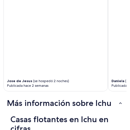
Jose de Jesus
(se hospedó 2 noches)
Daniela
(se
Publicada hace 2 semanas
Publicada h
Más información sobre Ichu
Casas flotantes en Ichu en
cifras