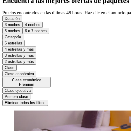
Encuentra las mejores ofertas de paquetes 
Precios encontrados en las últimas 48 horas. Haz clic en el anuncio par
Duración
3 noches
4 noches
5 noches
6 a 7 noches
Categoría
5 estrellas
4 estrellas y más
3 estrellas y más
2 estrellas y más
Clase
Clase económica
Clase económica
Premium
Clase ejecutiva
Primera clase
Eliminar todos los filtros