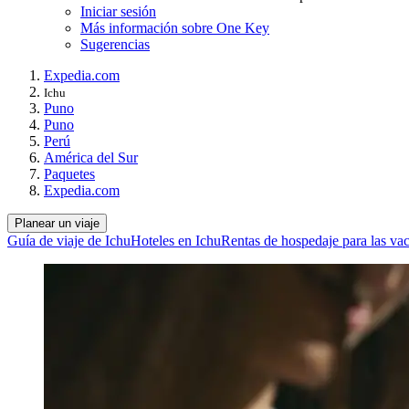
Iniciar sesión
Más información sobre One Key
Sugerencias
Expedia.com
Ichu
Puno
Puno
Perú
América del Sur
Paquetes
Expedia.com
Planear un viaje
Guía de viaje de Ichu
Hoteles en Ichu
Rentas de hospedaje para las va