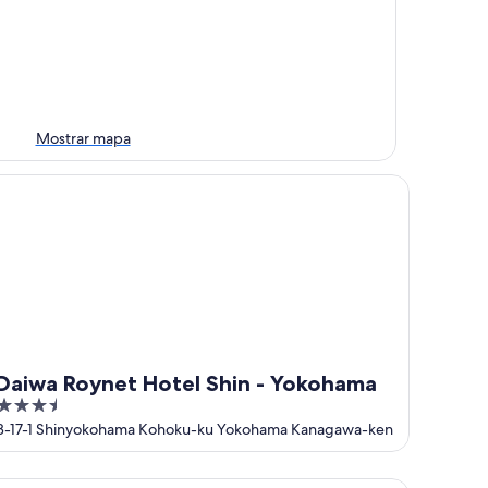
Mostrar mapa
iwa Roynet Hotel Shin - Yokohama
Daiwa Roynet Hotel Shin - Yokohama
3.5
out
3-17-1 Shinyokohama Kohoku-ku Yokohama Kanagawa-ken
of
5