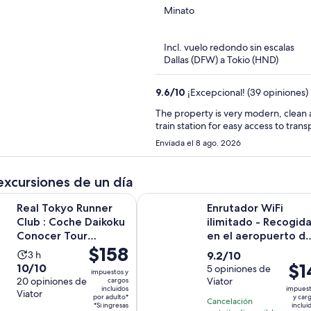
out
Minato
of
5
Incl. vuelo redondo sin escalas
Dallas (DFW) a Tokio (HND)
9.6
/
10
¡Excepcional! (39 opiniones)
The property is very modern, clean a
train station for easy access to trans
Enviada el 8 ago. 2026
excursiones de un día
o Runner Club : Coche Daikoku Conocer Tour nocturno con c
Enrutador WiFi ilimitado - Recogi
Real Tokyo Runner
Enrutador WiFi
Club : Coche Daikoku
ilimitado - Recogid
Conocer Tour
en el aeropuerto d
El
$158
nocturno con coche
Haneda (Tokio)
La
9.2
3 h
9.2/10
JDM
precio
El
$1
10.0
10/10
actividad
de
5 opiniones de
impuestos y
es
prec
de
20 opiniones de
Viator
cargos
dura
10
incluidos
impues
de
Viator
es
10
3
con
por adulto*
y car
Cancelación
$158.
*Si ingresas
inclui
de