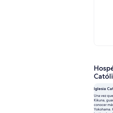
Hospé
Catól
Iglesia Ca
Una vez que 
Kikuna, gua
conocer más
Yokohama. H