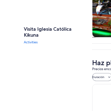
Visita Iglesia Católica
Kikuna
Tours
Activities
excursio
un d
Haz pl
Precios enco
Duración