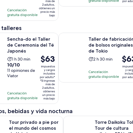
con
horas
5
gratuita disponible
más de
por adu
por
2 adultos,
$14.
20
opiniones
obtienes un
Cancelación
adulto*
por
opiniones
precio más
gratuita disponible
bajo
adul
 talleres
Se abrirá en una nueva
el Taller de Ceremonia del Té Japonés
Taller de fabricación de bolsos ori
Sencha-do el Taller
Taller de fabricació
de Ceremonia del Té
de bolsos originales
Japonés
de Tokio
El
$63
El
$6
La
La
1 h 30 min
2 h 30 min
precio
preci
10.0
10/10
actividad
actividad
impuestos
impues
es
es
de
11 opiniones de
y cargos
y car
dura
dura
Cancelación
incluidos
inclui
de
de
Viator
10
gratuita disponible
1
2
por adulto*
por adu
$63.
*Si ingresas
$63.
con
hora
horas
más de
por
por
2 adultos,
11
y
y
obtienes
Cancelación
adulto*
adult
opiniones
un precio
30
30
gratuita disponible
más bajo
minutos
minutos
s, bebidas y vida nocturna
Se abrirá en 
ado a pie por el mundo del cosmos de Yokohama
Torre Daikoku Tokio : Tour de cu
Tour privado a pie por
Torre Daikoku Tok
el mundo del cosmos
Tour de cultura