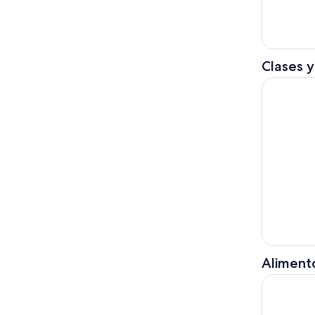
Clases y
Sencha-do 
Alimento
Tour priv