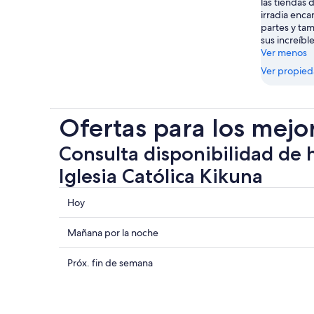
las tiendas 
irradia enc
partes y tam
sus increíbl
Ver menos
Ver propie
Ofertas para los mejo
Consulta disponibilidad de 
Iglesia Católica Kikuna
Consultar
Hoy
los
precios
Consultar
Mañana por la noche
cerca
precios
de
cerca
Consultar
Próx. fin de semana
Iglesia
de
precios
Católica
Iglesia
cerca
Kikuna
Católica
de