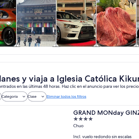
 y
Tours privados y
Cultura e historia
Clases y talleres
nes de
personalizados
ía
anes y viaja a Iglesia Católica Kik
ntrados en las últimas 48 horas. Haz clic en el anuncio para ver los precio
Categoría
Clase
Eliminar todos los filtros
GRAND MONday GIN
4
out
Chuo
of
Incl. vuelo redondo sin escalas
5