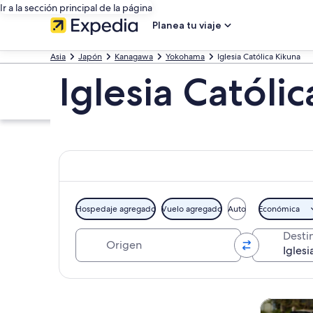
Ir a la sección principal de la página
Planea tu viaje
Asia
Japón
Kanagawa
Yokohama
Iglesia Católica Kikuna
Iglesia Católi
Hospedaje agregado
Vuelo agregado
Auto
Económica
Origen
Desti
Explorar mapa
Tours y ex