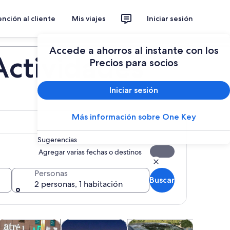
nción al cliente
Mis viajes
Iniciar sesión
Planear un viaje
Accede a ahorros al instante con los
 Actividades
Precios para socios
Iniciar sesión
Más información sobre One Key
Sugerencias
Agregar varias fechas o destinos
Personas
Buscar
2 personas, 1 habitación
 pestaña
eva pestaña
abrirá en una nueva pestaña
Se abrirá en una nueva pest
Se abrirá en una nueva pest
Se abrirá en una 
limentos, bebidas y vida nocturna
Moda y compras
Traslados
Aventura y