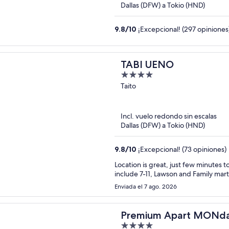
Dallas (DFW) a Tokio (HND)
9.8
/
10
¡Excepcional! (297 opiniones
TABI UENO
4
out
Taito
of
5
Incl. vuelo redondo sin escalas
Dallas (DFW) a Tokio (HND)
9.8
/
10
¡Excepcional! (73 opiniones)
Location is great, just few minutes to metro a
Enviada el 7 ago. 2026
Premium Apart MON
4
Station