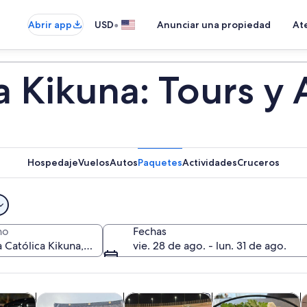
•
Abrir app
USD
Anunciar una propiedad
Ate
ca Kikuna: Tours y
Hospedaje
Vuelos
Autos
Paquetes
Actividades
Cruceros
no
Fechas
vie. 28 de ago. - lun. 31 de ago.
Se abrirá en una nueva pestaña
Se abrirá en una nueva
Se abrirá en una nu
Se 
cursiones de un día
Tours privados y personalizados
Cultura e historia
Clases y talleres
A