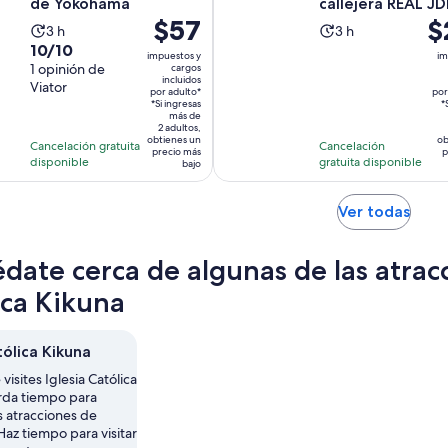
de Yokohama
callejera REAL J
El
$57
El
$
R - 35
La
La
3 h
3 h
precio
pr
10.0
10/10
actividad
actividad
impuestos y
im
es
es
de
1 opinión de
cargos
dura
dura
incluidos
de
de
Viator
10
3
3
por adulto*
por
*Si ingresas
$57.
$2
*
con
horas
horas
más de
por
po
2 adultos,
1
obtienes un
ob
Cancelación gratuita
Cancelación
adulto*
pe
opinión
precio más
p
disponible
gratuita disponible
bajo
Se
Ver todas
abrir
en
date cerca de algunas de las atrac
una
nuev
ica Kikuna
pest
tólica Kikuna
visites Iglesia Católica
rda tiempo para
 atracciones de
az tiempo para visitar