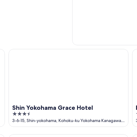
Shin Yokohama Grace Hotel
Da
Shin Yokohama Grace Hotel
3.5
out
3-6-15, Shin-yokohama, Kohoku-ku Yokohama Kanagawa-
ken
of
5