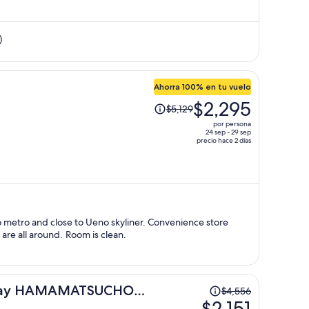
y
ahora
)
es
de
$2,149
por
Ahorra 100% en tu vuelo
persona
El
$2,295
$5,129
precio
por persona
era
24 sep - 29 sep
precio hace 2 días
de
$5,129
y
ahora
es
de
nd close to Ueno skyliner. Convenience store
$2,295
include 7-11, Lawson and Family mart are all around. Room is clean.
por
persona
El
day HAMAMATSUCHO
$4,556
precio
$2,151