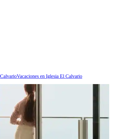
 Calvario
Vacaciones en Iglesia El Calvario