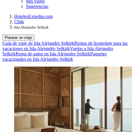
Mis viajes
Sugerencias
Hoteles
Expedia.com
Chile
Isla Alejandro Selkirk
Planear un viaje
Guía de viaje de Isla Alejandro Selkirk
Rentas de hospedaje para las
vacaciones en Isla Alejandro Selkirk
Vuelos a Isla Alejandro
Selkirk
Renta de autos en Isla Alejandro Selkirk
Paquetes
vacacionales en Isla Alejandro Selkirk