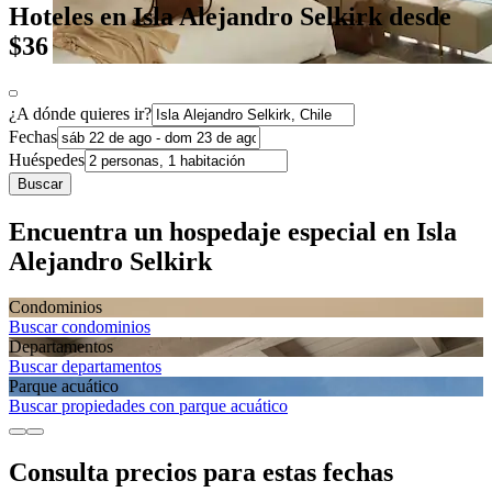
Hoteles en Isla Alejandro Selkirk desde
$36
¿A dónde quieres ir?
Fechas
Huéspedes
Buscar
Encuentra un hospedaje especial en Isla
Alejandro Selkirk
Condominios
Buscar condominios
Departa­mentos
Buscar departamentos
Parque acuático
Buscar propiedades con parque acuático
Consulta precios para estas fechas