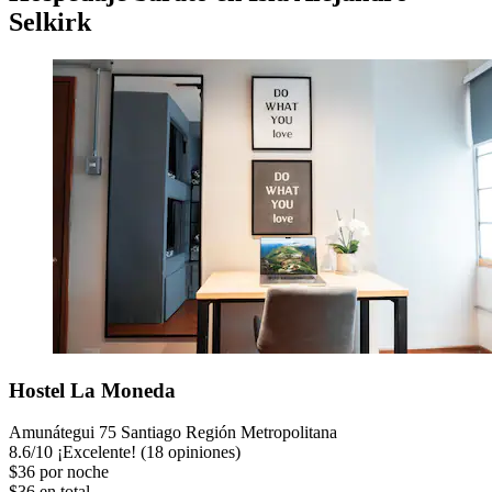
Selkirk
Hostel La Moneda
Amunátegui 75 Santiago Región Metropolitana
8.6
/
10
¡Excelente! (18 opiniones)
$36 por noche
$36 en total