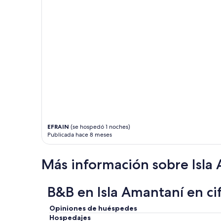
g
o
o
d
f
o
o
d
a
n
d
w
e
b
EFRAIN
(se hospedó 1 noches)
o
Publicada hace 8 meses
o
k
e
Más información sobre Isla
d
a
b
B&B en Isla Amantaní en ci
o
a
Opiniones de huéspedes
t
Hospedajes