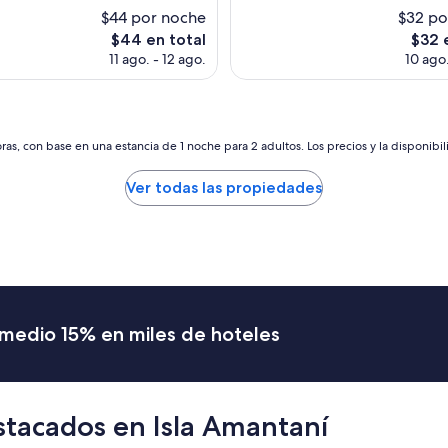
$44 por noche
$32 po
El
El
$44 en total
$32 
precio
preci
11 ago. - 12 ago.
10 ago.
actual
actual
es
es
de
de
$44
$32
as, con base en una estancia de 1 noche para 2 adultos. Los precios y la disponibil
Ver todas las propiedades
romedio 15% en miles de hoteles
stacados en Isla Amantaní