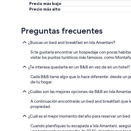
t
Precio más bajo
o
Precio más alto
u
r
t
h
Preguntas frecuentes
r
o
¿Buscas un bed and breakfast en Isla Amantaní?
u
g
Si te gustaría encontrar un hospedaje con pocas habita
h
visitar los puntos turísticos más famosos, como Montaña
O
l
¿Te interesa quedarte en un B&B en vez de en un hotel?
i
v
Cada B&B tiene algo que lo hace diferente: desde un j
e
de tu hogar.
r
.
¿Cuáles son las mejores opciones de B&B en Isla Amanta
E
v
A continuación encontrarás un bed and breakfast que l
e
propiedad.
r
¿Cuál es el mejor momento del año para reservar un bed 
y
o
Cuando planifiques tu escapada a Isla Amantaní, asegúr
n