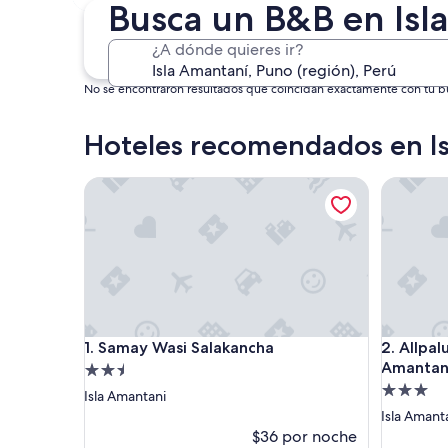
4 sept. - 6 sept.
Busca un B&B en Isl
¿A dónde quieres ir?
No se encontraron resultados que coincidan exactamente con tu bús
Hoteles recomendados en I
Samay Wasi Salakancha
Allpaluxe
Samay Wasi Salakancha
Allpaluxe
1. Samay Wasi Salakancha
2. Allpal
Amantan
Propiedad
Propieda
de
Isla Amantani
de
2.5
Isla Amant
3.0
estrellas
$36 por noche