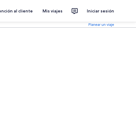
nción al cliente
Mis viajes
Iniciar sesión
Planear un viaje