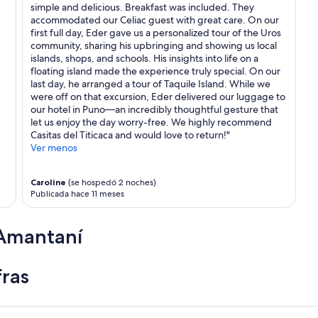
simple and delicious. Breakfast was included. They
accommodated our Celiac guest with great care. On our
first full day, Eder gave us a personalized tour of the Uros
community, sharing his upbringing and showing us local
islands, shops, and schools. His insights into life on a
floating island made the experience truly special. On our
last day, he arranged a tour of Taquile Island. While we
were off on that excursion, Eder delivered our luggage to
our hotel in Puno—an incredibly thoughtful gesture that
let us enjoy the day worry-free. We highly recommend
Casitas del Titicaca and would love to return!"
Ver menos
Caroline
(se hospedó 2 noches)
Publicada hace 11 meses
 Amantaní
fras