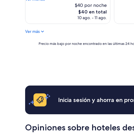
e
$40 por noche
d
El
$40 en total
w
precio
10 ago. - 11 ago.
i
actual
t
es
h
Ver más
de
O
$40
l
Precio
Precio más bajo por noche encontrado en las últimas 24 hor
i
más
v
bajo
e
por
r
noche
a
encontrado
n
en
d
las
S
últimas
e
24
b
horas,
Inicia sesión y ahorra en p
a
con
s
base
t
en
i
una
a
estancia
Opiniones sobre hoteles de
n
de
a