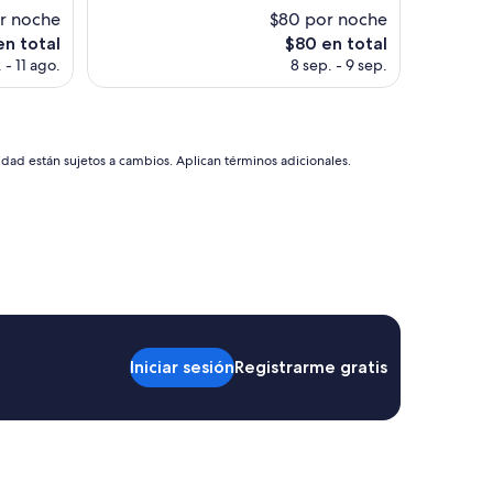
r noche
$80 por noche
El
en total
$80 en total
o
precio
 - 11 ago.
8 sep. - 9 sep.
actual
es
de
$80
idad están sujetos a cambios. Aplican términos adicionales.
Iniciar sesión
Registrarme gratis