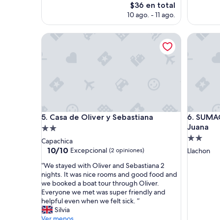
estrellas
El
$36 en total
precio
10 ago. - 11 ago.
actual
es
Casa de Oliver y Sebastiana
SUMAQ W
de
$36
Casa de Oliver y Sebastiana
SUMAQ W
5. Casa de Oliver y Sebastiana
6. SUMA
Juana
Propiedad
Propieda
de
Capachica
de
2.0
10.0
10/10
Excepcional
(2 opiniones)
Llachon
de
2.0
estrellas
“
“We stayed with Oliver and Sebastiana 2
10,
estrellas
W
nights. It was nice rooms and good food and
Excepcional,
e
we booked a boat tour through Oliver.
(2
s
Everyone we met was super friendly and
opiniones)
t
helpful even when we felt sick. ”
a
Silvia
y
Ver menos