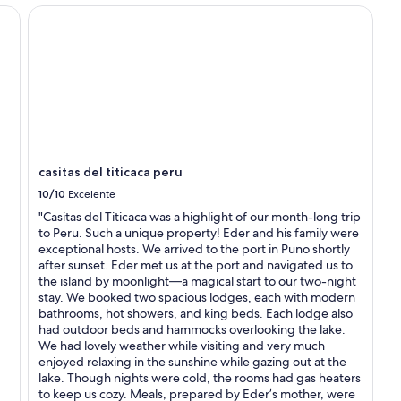
casitas del titicaca peru
casitas del titicaca peru
10/10
Excelente
"Casitas del Titicaca was a highlight of our month-long trip
to Peru. Such a unique property! Eder and his family were
exceptional hosts. We arrived to the port in Puno shortly
after sunset. Eder met us at the port and navigated us to
the island by moonlight—a magical start to our two-night
stay. We booked two spacious lodges, each with modern
bathrooms, hot showers, and king beds. Each lodge also
had outdoor beds and hammocks overlooking the lake.
We had lovely weather while visiting and very much
enjoyed relaxing in the sunshine while gazing out at the
lake. Though nights were cold, the rooms had gas heaters
to keep us cozy. Meals, prepared by Eder’s mother, were