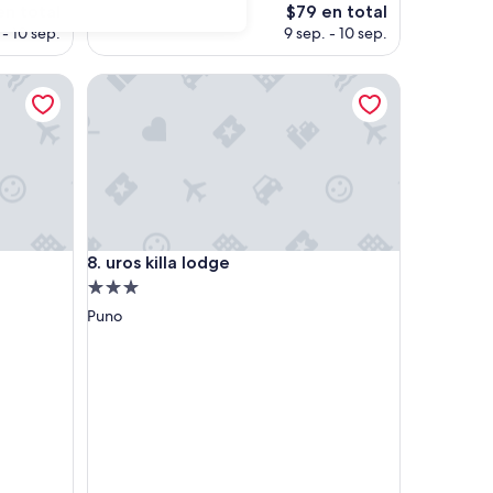
El
en total
$79 en total
o
precio
 - 10 sep.
9 sep. - 10 sep.
actual
es
uros killa lodge
de
$79
uros killa lodge
8. uros killa lodge
Propiedad
de
Puno
3.0
estrellas