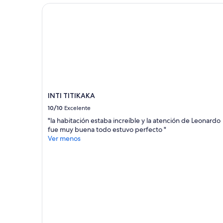
1
INTI TITIKAKA
2
noche
n
para
i
2
g
adultos.
h
Los
t
precios
s
y
.
la
I
disponibilidad
t
están
INTI TITIKAKA
w
sujetos
a
10/10
Excelente
a
s
cambios.
"la habitación estaba increíble y la atención de Leonardo
n
Aplican
fue muy buena todo estuvo perfecto "
i
términos
Ver menos
c
adicionales.
e
r
o
o
m
s
a
n
d