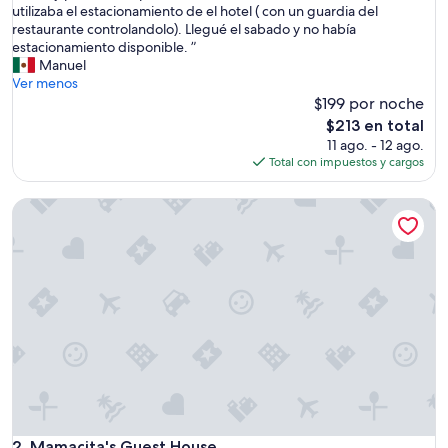
N
utilizaba el estacionamiento de el hotel ( con un guardia del
Excelente,
o
restaurante controlandolo). Llegué el sabado y no había
(408
h
estacionamiento disponible. ”
opiniones)
a
Manuel
y
Ver menos
p
$199 por noche
e
El
$213 en total
r
precio
11 ago. - 12 ago.
s
actual
Total con impuestos y cargos
o
es
n
de
Mamacita's Guest House
a
$213
l
d
i
s
p
o
n
i
b
l
e
e
n
Mamacita's Guest House
2. Mamacita's Guest House