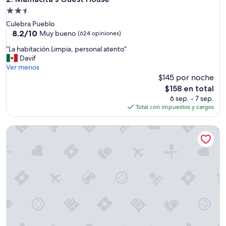
e
Propiedad
l
de
Culebra Pueblo
h
2.5
8.2
8.2/10
o
Muy bueno
(624 opiniones)
de
t
estrellas
“
“La habitación Limpia, personal atento”
10,
e
L
Davif
Muy
l
a
Ver menos
bueno,
.
h
$145 por noche
(624
E
a
opiniones)
l
El
$158 en total
b
r
precio
6 sep. - 7 sep.
i
e
actual
Total con impuestos y cargos
t
s
es
a
t
de
Sea Gate Hotel
c
a
$158
i
u
ó
r
n
a
L
n
i
t
m
e
p
a
i
d
a
y
,
a