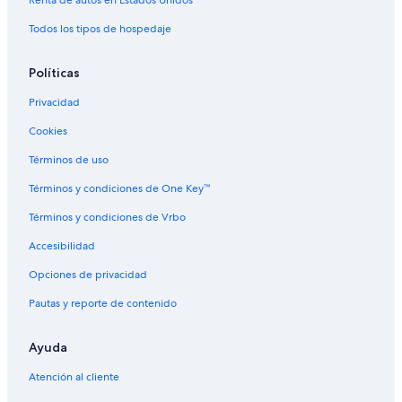
Casas rurales en Culebra
Todos los tipos de hospedaje
Resorts en Culebra
Políticas
Condominios en Culebra
Privacidad
Apartamentos en Culebra
Cookies
Hostales en Culebra
Hoteles en Culebra
Términos de uso
Villas en Culebra
Términos y condiciones de One Key™
Hoteles 5 estrellas en Villa Flamenco
Términos y condiciones de Vrbo
Hoteles familiares en Villa Flamenco
Accesibilidad
Hoteles de Independent en Villa Flamenco
Opciones de privacidad
Hoteles en Villa Flamenco
Pautas y reporte de contenido
Hoteles en Flamenco
Ayuda
Hoteles cerca de Playa Carlos Rosario
Apart-Hoteles en Playa Sardinas I
Atención al cliente