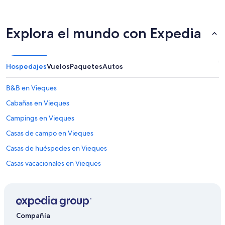
n
i
b
Explora el mundo con Expedia
l
e
.
”
Hospedajes
Vuelos
Paquetes
Autos
B&B en Vieques
Cabañas en Vieques
Campings en Vieques
Casas de campo en Vieques
Casas de huéspedes en Vieques
Casas vacacionales en Vieques
Casas flotantes en Vieques
Casas rurales en Vieques
Condominios en Vieques
Compañía
Cruceros en Vieques