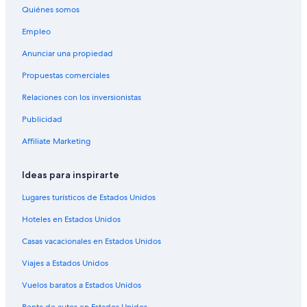
Quiénes somos
Apartamentos en Vieques
Empleo
Resorts de condominios en Vieques
Anunciar una propiedad
Villas en Vieques
Propuestas comerciales
Hoteles cerca de Playa Flamenco
Relaciones con los inversionistas
Hoteles cerca de Playa Tamarindo
Publicidad
Apartamentos en Playa Sardinas II
Villas en Playa Sardinas II
Affiliate Marketing
Apart-Hoteles en Culebra
Ideas para inspirarte
B&B en Culebra
Lugares turísticos de Estados Unidos
Cabañas en Culebra
Hoteles en Estados Unidos
Tiendas de campaña en Culebra
Casas vacacionales en Estados Unidos
Casas de campo en Culebra
Viajes a Estados Unidos
Casas de huéspedes en Culebra
Casas vacacionales en Culebra
Vuelos baratos a Estados Unidos
Casas flotantes en Culebra
Renta de autos en Estados Unidos