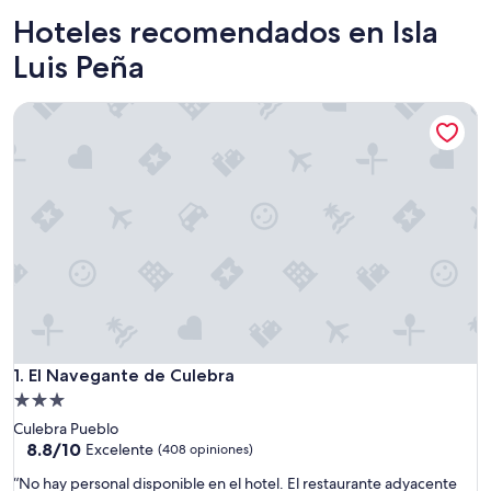
Hoteles recomendados en Isla
Luis Peña
El Navegante de Culebra
El Navegante de Culebra
1. El Navegante de Culebra
Propiedad
de
Culebra Pueblo
3.0
8.8
8.8/10
Excelente
(408 opiniones)
de
estrellas
“
“No hay personal disponible en el hotel. El restaurante adyacente
10,