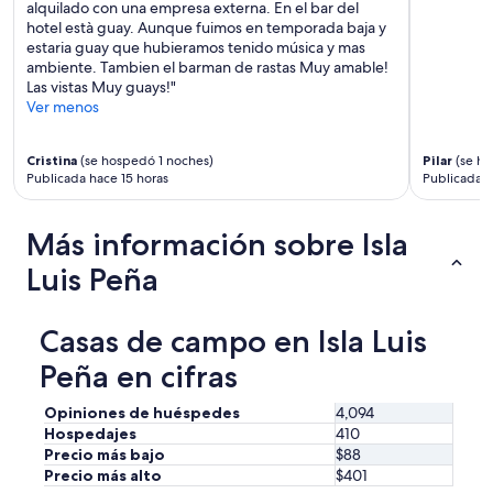
h
alquilado con una empresa externa. En el bar del
a
hotel està guay. Aunque fuimos en temporada baja y
b
estaria guay que hubieramos tenido música y mas
í
ambiente. Tambien el barman de rastas Muy amable!
a
Las vistas Muy guays!"
e
Ver menos
s
t
Cristina
(se hospedó 1 noches)
Pilar
(se ho
a
Publicada hace 15 horas
Publicada h
c
i
o
Más información sobre Isla
n
a
Luis Peña
m
i
e
Casas de campo en Isla Luis
n
t
Peña en cifras
o
d
Opiniones de huéspedes
4,094
i
Hospedajes
410
s
Precio más bajo
$88
p
Precio más alto
$401
o