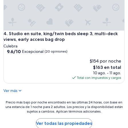
o
m
w
i
i
e
f
n
i
t
,
o
a
Studio en suite, king/twin beds sleep 3, multi-deck views, e
4. Studio en suite, king/twin beds sleep 3, multi-deck
d
p
views, early access bag drop
e
p
e
Culebra
d
l
9.6
9.6/10
Excepcional
(20 opiniones)
e
h
de
t
$154 por noche
o
10,
v
t
Excepcional,
El
$163 en total
.
e
(20
precio
10 ago. - 11 ago.
A
l
opiniones)
actual
Total con impuestos y cargos
i
(
es
r
c
de
e
Ver más
o
$163
e
n
n
u
Precio
Precio más bajo por noche encontrado en las últimas 24 horas, con base en
m
una estancia de 1 noche para 2 adultos. Los precios y la disponibilidad están
n
más
u
sujetos a cambios. Aplican términos adicionales.
g
bajo
y
u
por
b
a
noche
Ver todas las propiedades
u
r