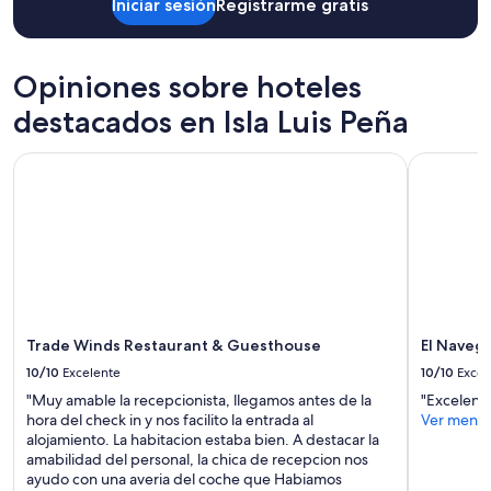
a
cambios.
Iniciar sesión
Registrarme gratis
p
n
Aplican
l
d
términos
e
o
adicionales.
t
Opiniones sobre hoteles
l
a
o
.
destacados en Isla Luis Peña
)
”
.
L
Trade Winds Restaurant & Guesthouse
El Navega
l
e
g
u
é
e
l
s
a
Trade Winds Restaurant & Guesthouse
El Naveg
b
10/10
Excelente
10/10
Excel
a
d
"Muy amable la recepcionista, llegamos antes de la
"Excelente
o
hora del check in y nos facilito la entrada al
Ver meno
y
alojamiento. La habitacion estaba bien. A destacar la
n
amabilidad del personal, la chica de recepcion nos
o
ayudo con una averia del coche que Habiamos