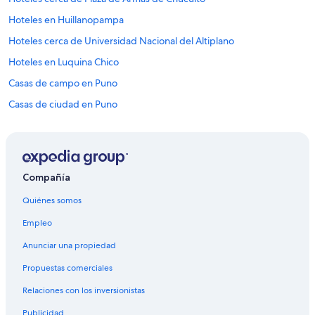
r
i
Hoteles en Huillanopampa
e
n
Hoteles cerca de Universidad Nacional del Altiplano
d
Hoteles en Luquina Chico
l
y
Casas de campo en Puno
a
n
Casas de ciudad en Puno
d
Casas de huéspedes en Puno
h
e
Casas flotantes en Puno
l
p
Hostales en Puno
Compañía
f
Hoteles Cápsula en Puno
u
Quiénes somos
l
Moteles en Puno
e
Empleo
v
Hoteles cerca de Yavarí
e
Anunciar una propiedad
Hoteles 3 estrellas en Ácora
n
w
Propuestas comerciales
Hoteles 4 estrellas en Ácora
h
Relaciones con los inversionistas
e
Casas de huéspedes en Ácora
n
Publicidad