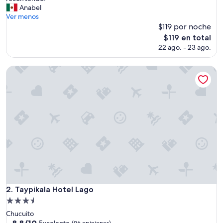
e
Anabel
opiniones)
x
Ver menos
p
$119 por noche
e
El
$119 en total
r
precio
22 ago. - 23 ago.
i
actual
e
es
n
Taypikala Hotel Lago
de
c
$119
i
a
ú
n
i
c
a
.
D
a
l
i
Taypikala Hotel Lago
2. Taypikala Hotel Lago
a
Propiedad
y
de
W
Chucuito
3.5
i
8.8