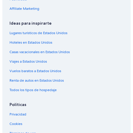
Hoteles en Ácora
w
e
Hoteles cerca de Isla Ticonata
Affiliate Marketing
f
e
Hoteles cerca de Playa Chifron
l
Ideas para inspirarte
Hoteles en Chucuito
t
Lugares turísticos de Estados Unidos
s
Hoteles en Ocosuyo
i
Hoteles en Estados Unidos
c
Casas flotantes en Juliaca
k
Casas vacacionales en Estados Unidos
Hoteles en Capachica
.
”
Viajes a Estados Unidos
Casas de campo en Ichu
Casas flotantes en Ichu
Vuelos baratos a Estados Unidos
Hoteles históricos en Ichu
Renta de autos en Estados Unidos
Hoteles en Ichu
Todos los tipos de hospedaje
Hoteles 3 estrellas en Llachon
Políticas
Hoteles 4 estrellas en Llachon
Privacidad
Hoteles en Llachon
Cookies
Hoteles 2 estrellas en Isla Amantaní