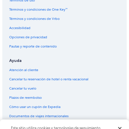
Hoteles 4 estrellas en Isla Amantaní
Términos de uso
B&B en Isla Amantaní
Términos y condiciones de One Key™
Casas de huéspedes en Isla Amantaní
Términos y condiciones de Vrbo
Hoteles en la playa en Isla Amantaní
Accesibilidad
Hoteles familiares en Isla Amantaní
Opciones de privacidad
Hoteles con desayuno incluido en Isla Amantaní
Pautas y reporte de contenido
Hoteles con restaurante en Isla Amantaní
Ayuda
Hoteles en Isla Amantaní
Lodges en Isla Amantaní
Atención al cliente
Hoteles cerca de Montaña sagrada Pachatata
Cancelar tu reservación de hotel o renta vacacional
Hoteles 3 estrellas en Tililaca
Cancelar tu vuelo
Hoteles en Tililaca
Plazos de reembolso
Hoteles 3 estrellas en Islas flotantes de los Uros
Cómo usar un cupón de Expedia
Hoteles 4 estrellas en Islas flotantes de los Uros
Documentos de viajes internacionales
B&B en Islas flotantes de los Uros
Este sitio utiliza cookies y tecnologías de seguimiento
© 2026 Expedia, Inc., una empresa de Expedia Group. Todos los