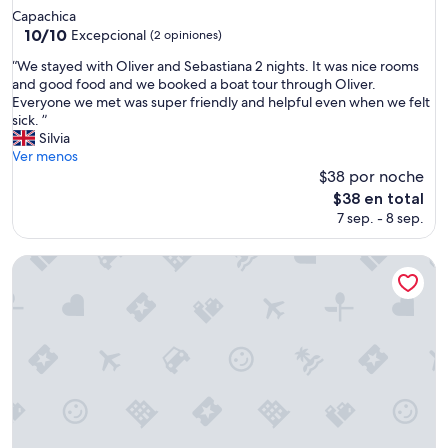
de
.
Capachica
a
2.0
”
10.0
10/10
Excepcional
ñ
(2 opiniones)
de
estrellas
a
“
“We stayed with Oliver and Sebastiana 2 nights. It was nice rooms
10,
b
W
and good food and we booked a boat tour through Oliver.
Excepcional,
l
e
Everyone we met was super friendly and helpful even when we felt
(2
e
s
sick. ”
opiniones)
s
t
Silvia
.
a
Ver menos
U
y
$38 por noche
n
e
El
a
$38 en total
d
precio
n
7 sep. - 8 sep.
w
actual
o
i
es
c
t
SUMAQ WASI LLACHON casa de Juana
de
h
h
$38
e
O
c
l
e
i
n
v
a
e
m
r
o
a
s
n
a
d