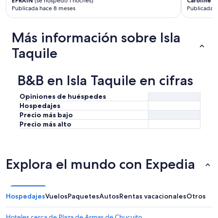
e
EFRAIN
(se hospedó 1 noches)
Caroline
(s
Publicada hace 8 meses
Publicada h
r
.
E
Más información sobre Isla
v
e
Taquile
r
y
o
B&B en Isla Taquile en cifras
n
e
Opiniones de huéspedes
w
e
Hospedajes
m
Precio más bajo
e
Precio más alto
t
w
a
s
Explora el mundo con Expedia
s
u
p
e
Hospedajes
Vuelos
Paquetes
Autos
Rentas vacacionales
Otros
r
f
Hoteles cerca de Plaza de Armas de Chucuito