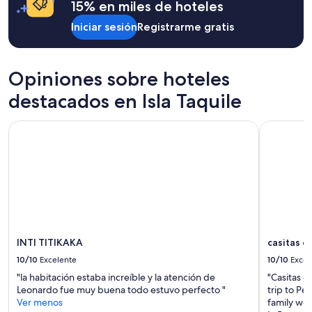
con
a
15% en miles de hoteles
c
base
l
e
Iniciar sesión
Registrarme gratis
en
o
r
una
r
o
estancia
e
o
de
c
m
Opiniones sobre hoteles
1
o
s
noche
m
destacados en Isla Taquile
a
para
i
n
2
e
d
INTI TITIKAKA
casitas del
adultos.
n
g
Los
d
o
precios
o
o
y
.
d
la
”
f
disponibilidad
o
están
o
sujetos
d
a
a
cambios.
INTI TITIKAKA
casitas d
n
Aplican
10/10
Excelente
10/10
Excel
d
términos
w
"la habitación estaba increíble y la atención de
"Casitas d
adicionales.
e
Leonardo fue muy buena todo estuvo perfecto "
trip to Pe
b
Ver menos
family wer
o