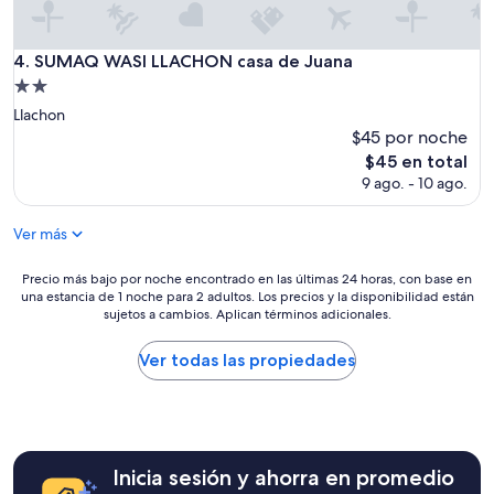
h
S
í
e
y
b
SUMAQ WASI LLACHON casa de Juana
4. SUMAQ WASI LLACHON casa de Juana
e
a
s
Propiedad
s
t
de
t
Llachon
u
2.0
i
$45 por noche
v
a
estrellas
El
o
$45 en total
n
precio
d
9 ago. - 10 ago.
a
actual
e
2
es
l
n
Ver más
de
i
i
$45
c
g
Precio
i
Precio más bajo por noche encontrado en las últimas 24 horas, con base en
h
una estancia de 1 noche para 2 adultos. Los precios y la disponibilidad están
más
o
t
sujetos a cambios. Aplican términos adicionales.
bajo
s
s
por
o
.
noche
.
Ver todas las propiedades
I
encontrado
S
t
en
i
w
las
n
a
últimas
d
s
24
u
n
Inicia sesión y ahorra en promedio
horas,
d
i