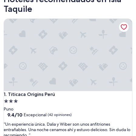
Taquile
Titicaca Origins Perú
Titicaca Origins Perú
1. Titicaca Origins Perú
Propiedad
de
Puno
3.0
9.4
9.4/10
Excepcional
(42 opiniones)
de
estrellas
“
“Un experiencia única. Dalia y Wiber son unos anfitriones
10,
U
entrañables. Una noche cenamos ahí y estuvo delicioso. Sin duda lo
Excepcional,
n
recomiendo. ”
(42