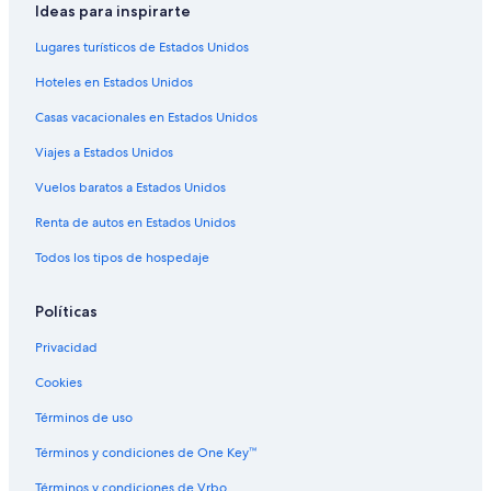
Hoteles para fumadores en Ecuador
Ideas para inspirarte
Hoteles que aceptan mascotas en Ecuador
Lugares turísticos de Estados Unidos
Vacaciones solo para adultos en Ecuador
Hoteles en Estados Unidos
Hoteles en Ecuador
Casas vacacionales en Estados Unidos
B&B en Ecuador
Viajes a Estados Unidos
Cabañas en Ecuador
Vuelos baratos a Estados Unidos
Campings en Ecuador
Renta de autos en Estados Unidos
Tiendas de campaña en Ecuador
Todos los tipos de hospedaje
Casas de campo en Ecuador
Casas de huéspedes en Ecuador
Políticas
Casas vacacionales en Ecuador
Privacidad
Casas en los árboles en Ecuador
Cookies
Casas flotantes en Ecuador
Términos de uso
Casas rurales en Ecuador
Términos y condiciones de One Key™
Resorts en Ecuador
Términos y condiciones de Vrbo