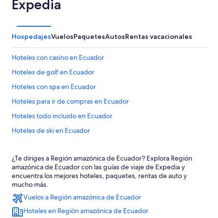
Expedia
Hospedajes
Vuelos
Paquetes
Autos
Rentas vacacionales
Hoteles con casino en Ecuador
Hoteles de golf en Ecuador
Hoteles con spa en Ecuador
Hoteles para ir de compras en Ecuador
Hoteles todo incluido en Ecuador
Hoteles de ski en Ecuador
Hoteles de lujo en Ecuador
¿Te diriges a Región amazónica de Ecuador? Explora Región
Hoteles ecológicos en Ecuador
amazónica de Ecuador con las guías de viaje de Expedia y
Hoteles en la playa en Ecuador
encuentra los mejores hoteles, paquetes, rentas de auto y
mucho más.
Hoteles familiares en Ecuador
Vuelos a Región amazónica de Ecuador
Hoteles románticos en Ecuador
Hoteles en Región amazónica de Ecuador