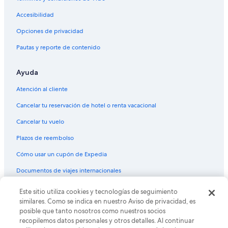
Condominios en Ecuador
Accesibilidad
Cruceros en Ecuador
Opciones de privacidad
Apartamentos en Ecuador
Hoteles haciendas en Ecuador
Pautas y reporte de contenido
Ranchos en Ecuador
Ayuda
Hostales en Ecuador
Atención al cliente
Hoteles Cápsula en Ecuador
Cancelar tu reservación de hotel o renta vacacional
Lodges en Ecuador
Cancelar tu vuelo
Moteles en Ecuador
Plazos de reembolso
Posadas en Ecuador
Residencias en Ecuador
Cómo usar un cupón de Expedia
Villas en Ecuador
Documentos de viajes internacionales
Este sitio utiliza cookies y tecnologías de seguimiento
© 2026 Expedia, Inc., una empresa de Expedia Group. Todos los
derechos reservados. Expedia y el logo de Expedia son marcas
similares. Como se indica en nuestro Aviso de privacidad, es
registradas o marcas comerciales de Expedia, Inc. CST# 2029030-50.
posible que tanto nosotros como nuestros socios
recopilemos datos personales y otros detalles. Al continuar