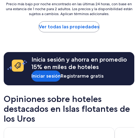
r
k
Precio
p
Precio más bajo por noche encontrado en las últimas 24 horas, con base en
d
i
e
una estancia de 1 noche para 2 adultos. Los precios y la disponibilidad están
más
e
a
e
sujetos a cambios. Aplican términos adicionales.
T
bajo
r
l
n
i
por
t
o
c
t
noche
y
Ver todas las propiedades
r
i
i
encontrado
!
e
a
k
en
E
c
ú
a
las
d
o
n
k
últimas
e
m
i
a
24
r
i
c
Inicia sesión y ahorra en promedio
.
horas,
a
e
a
”
con
n
15% en miles de hoteles
n
,
base
d
d
l
Iniciar sesión
Registrarme gratis
en
h
o
e
una
i
.
j
estancia
s
”
o
de
f
s
Opiniones sobre hoteles
1
a
d
noche
m
destacados en Islas flotantes de
e
para
i
l
2
l
los Uros
a
adultos.
y
c
Los
w
i
Sonesta Posadas del Inca Lake Titicaca - Puno
GHL Hotel 
precios
e
u
y
r