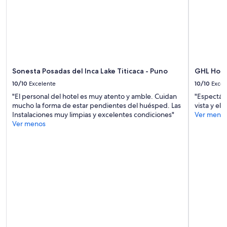
d
la
e
a
disponibilidad
e
d
están
x
,
sujetos
c
s
a
e
o
cambios.
p
l
Aplican
t
o
Sonesta Posadas del Inca Lake Titicaca - Puno
GHL Hotel
términos
i
p
adicionales.
o
10/10
Excelente
10/10
Excel
a
n
r
"El personal del hotel es muy atento y amble. Cuidan
"Espectácu
a
a
mucho la forma de estar pendientes del huésped. Las
vista y el s
l
c
Instalaciones muy limpias y excelentes condiciones"
Ver meno
h
o
Ver menos
o
n
s
e
t
c
s
t
.
a
W
r
e
c
a
o
r
n
r
l
i
a