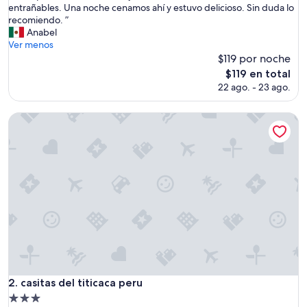
U
entrañables. Una noche cenamos ahí y estuvo delicioso. Sin duda lo
Excepcional,
n
recomiendo. ”
(43
e
Anabel
opiniones)
x
Ver menos
p
$119 por noche
e
El
$119 en total
r
precio
22 ago. - 23 ago.
i
actual
e
es
n
casitas del titicaca peru
de
c
$119
i
a
ú
n
i
c
a
.
D
a
l
i
casitas del titicaca peru
2. casitas del titicaca peru
a
Propiedad
y