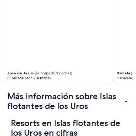
v
n
e
a
d
t
t
u
o
r
t
a
h
l
e
e
p
z
o
a
r
,
t
e
i
s
n
Jose de Jesus
(se hospedó 2 noches)
Daniela
(se
o
P
Publicada hace 2 semanas
Publicada h
s
u
í
n
h
o
Más información sobre Islas
a
s
y
flotantes de los Uros
h
q
o
u
r
e
t
Resorts en Islas flotantes de
i
l
r
los Uros en cifras
y
b