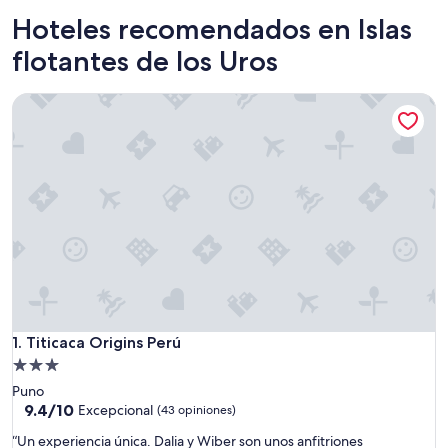
Hoteles recomendados en Islas
flotantes de los Uros
Titicaca Origins Perú
Titicaca Origins Perú
1. Titicaca Origins Perú
Propiedad
de
Puno
3.0
9.4
9.4/10
Excepcional
(43 opiniones)
de
estrellas
“
“Un experiencia única. Dalia y Wiber son unos anfitriones
10,