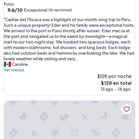
de
W
Puno
3.0
i
9.6
9.6/10
Excepcional
(16 opiniones)
b
de
estrellas
“
“Casitas del Titicaca was a highlight of our month-long trip to Peru.
e
10,
C
Such a unique property! Eder and his family were exceptional hosts.
r
Excepcional,
a
We arrived to the port in Puno shortly after sunset. Eder met us at
s
(16
s
the port and navigated us to the island by moonlight—a magical
o
opiniones)
i
start to our two-night stay. We booked two spacious lodges, each
n
t
with modern bathrooms, hot showers, and king beds. Each lodge
u
a
also had outdoor beds and hammocks overlooking the lake. We had
n
s
lovely weather while visiting and very...
o
d
Caroline
s
e
Ver menos
a
l
$128 por noche
n
T
f
El
$128 en total
i
i
precio
13 ago. - 14 ago.
t
t
actual
i
r
es
c
Hotel Titicaca Dora
i
de
a
o
$128
c
n
a
e
w
s
a
e
s
n