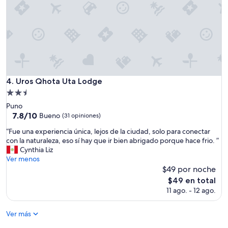
o
t
a
m
r
h
m
i
í
o
p
y
d
t
e
a
o
s
t
P
t
i
e
u
o
r
Uros Qhota Uta Lodge
4. Uros Qhota Uta Lodge
v
n
u
o
Propiedad
i
.
d
de
n
Puno
S
e
2.5
t
7.8
7.8/10
Bueno
u
(31 opiniones)
l
h
de
estrellas
c
i
“
“Fue una experiencia única, lejos de la ciudad, solo para conectar
e
10,
h
c
F
con la naturaleza, eso sí hay que ir bien abrigado porque hace frio. ”
b
Bueno,
a
i
u
Cynthia Liz
e
(31
u
o
e
Ver menos
a
opiniones)
n
s
u
$49 por noche
u
i
o
n
t
El
q
$49 en total
.
a
y
precio
u
11 ago. - 12 ago.
S
e
o
actual
e
i
x
f
es
p
n
p
Ver más
L
de
r
d
e
a
$49
o
u