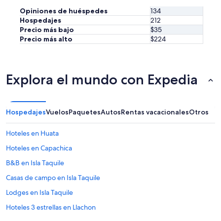
a
i
f
Opiniones de huéspedes
134
e
t
Hospedajes
212
n
e
Precio más bajo
$35
a
r
Precio más alto
$224
b
s
r
u
i
n
g
s
Explora el mundo con Expedia
a
e
d
t
o
.
p
E
Hospedajes
Vuelos
Paquetes
Autos
Rentas vacacionales
Otros
o
d
r
e
q
Hoteles en Huata
r
u
m
Hoteles en Capachica
e
e
h
t
B&B en Isla Taquile
a
u
c
Casas de campo en Isla Taquile
s
e
a
Lodges en Isla Taquile
f
t
r
t
Hoteles 3 estrellas en Llachon
i
h
o