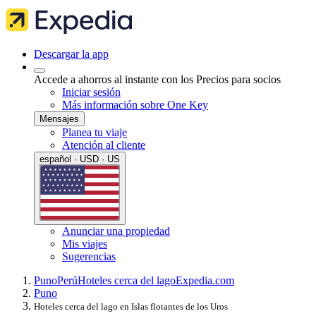
Descargar la app
Accede a ahorros al instante con los Precios para socios
Iniciar sesión
Más información sobre One Key
Mensajes
Planea tu viaje
Atención al cliente
español · USD · US
Anunciar una propiedad
Mis viajes
Sugerencias
Puno
Perú
Hoteles cerca del lago
Expedia.com
Puno
Hoteles cerca del lago en Islas flotantes de los Uros