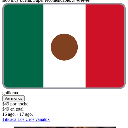
sido muy buena. Super recomendable.💯😃😃😃”
guillermo
Ver menos
$49 por noche
$49 en total
16 ago. - 17 ago.
Titicaca Los Uros vanalux