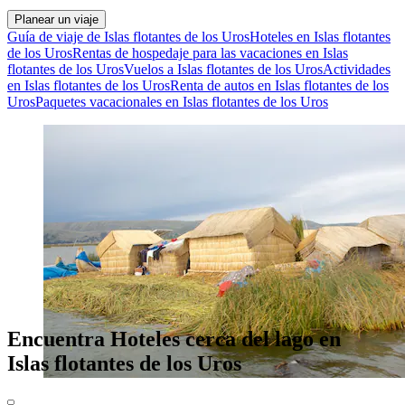
Planear un viaje
Guía de viaje de Islas flotantes de los Uros
Hoteles en Islas flotantes
de los Uros
Rentas de hospedaje para las vacaciones en Islas
flotantes de los Uros
Vuelos a Islas flotantes de los Uros
Actividades
en Islas flotantes de los Uros
Renta de autos en Islas flotantes de los
Uros
Paquetes vacacionales en Islas flotantes de los Uros
Encuentra Hoteles cerca del lago en
Islas flotantes de los Uros