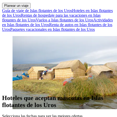
Planear un viaje
Guía de viaje de Islas flotantes de los Uros
Hoteles en Islas flotantes
de los Uros
Rentas de hospedaje para las vacaciones en Islas
flotantes de los Uros
Vuelos a Islas flotantes de los Uros
Actividades
en Islas flotantes de los Uros
Renta de autos en Islas flotantes de los
Uros
Paquetes vacacionales en Islas flotantes de los Uros
Hoteles que aceptan mascotas en Islas
flotantes de los Uros
Selecciona las fechas para ver las mejores ofertas