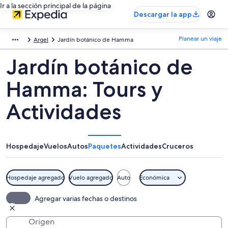
Ir a la sección principal de la página
Descargar la app
Planear un viaje
Argel
Jardín botánico de Hamma
Jardín botánico de
Hamma: Tours y
Actividades
Hospedaje
Vuelos
Autos
Paquetes
Actividades
Cruceros
Hospedaje agregado
Vuelo agregado
Auto
Económica
Agregar varias fechas o destinos
Origen