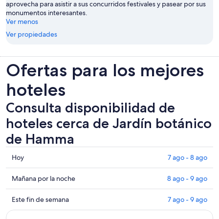
aprovecha para asistir a sus concurridos festivales y pasear por sus
monumentos interesantes.
Ver menos
Ver propiedades
Ofertas para los mejores
hoteles
Consulta disponibilidad de
hoteles cerca de Jardín botánico
de Hamma
Consultar
Hoy
7 ago - 8 ago
los
precios
Consultar
Mañana por la noche
8 ago - 9 ago
cerca
precios
de
cerca
Consultar
Este fin de semana
7 ago - 9 ago
Jardín
de
precios