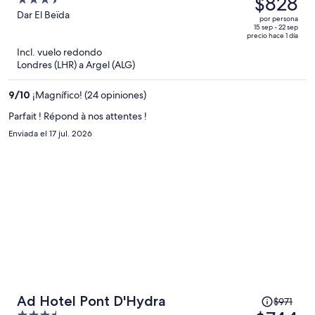
$828
3.5
era
out
Dar El Beïda
por persona
de
of
15 sep - 22 sep
precio hace 1 día
$1,084
5
Incl. vuelo redondo
y
Londres (LHR) a Argel (ALG)
ahora
es
9
/
10
¡Magnífico! (24 opiniones)
de
$828
Parfait ! Répond à nos attentes !
por
Enviada el 17 jul. 2026
persona
El
Ad Hotel Pont D'Hydra
$971
precio