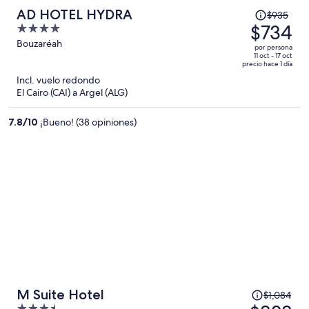
El
AD HOTEL HYDRA
$935
precio
$734
4
era
out
Bouzaréah
por persona
de
of
11 oct - 17 oct
precio hace 1 día
$935
5
Incl. vuelo redondo
y
El Cairo (CAI) a Argel (ALG)
ahora
es
7.8
/
10
¡Bueno! (38 opiniones)
de
$734
por
persona
El
M Suite Hotel
$1,084
precio