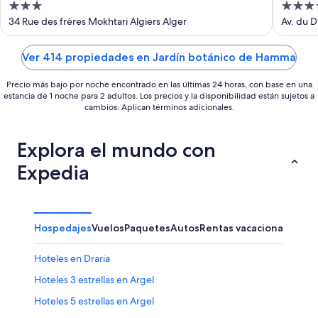
3
4
out
out
34 Rue des frères Mokhtari Algiers Alger
Av. du D
of
of
5
5
Ver 414 propiedades en Jardín botánico de Hamma
Precio más bajo por noche encontrado en las últimas 24 horas, con base en una
estancia de 1 noche para 2 adultos. Los precios y la disponibilidad están sujetos a
cambios. Aplican términos adicionales.
Explora el mundo con
Expedia
Hospedajes
Vuelos
Paquetes
Autos
Rentas vacacionales
Hoteles en Draria
Hoteles 3 estrellas en Argel
Hoteles 5 estrellas en Argel