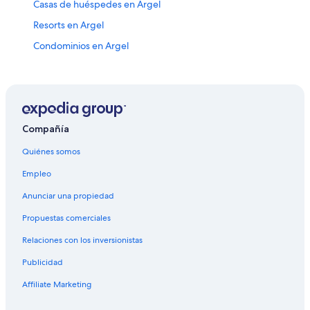
Casas de huéspedes en Argel
Resorts en Argel
Condominios en Argel
Cruceros en Argel
Apartamentos en Argel
Hoteles con spa en Argel
Hoteles de lujo en Argel
Compañía
Hoteles en la playa en Argel
Quiénes somos
Hoteles familiares en Argel
Empleo
Hoteles históricos en Argel
Anunciar una propiedad
Hoteles románticos en Argel
Propuestas comerciales
Hoteles con bar en Argel
Relaciones con los inversionistas
Hoteles con desayuno incluido en Argel
Publicidad
Hoteles con gimnasio en Argel
Affiliate Marketing
Hoteles con restaurante en Argel