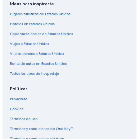
Hoteles con hidromasaje en Argel
Ideas para inspirarte
Hoteles gay friendly en Argel
Lugares turísticos de Estados Unidos
Hoteles para bodas en Argel
Hoteles en Estados Unidos
Hoteles de IDH Algerie en Argel
Casas vacacionales en Estados Unidos
Hoteles en Argel
Viajes a Estados Unidos
Riads en Argel
Vuelos baratos a Estados Unidos
Hoteles en Bordj el Kiffan
Renta de autos en Estados Unidos
Hoteles en Bab Ezzouar
Todos los tipos de hospedaje
Políticas
Privacidad
Cookies
Términos de uso
Términos y condiciones de One Key™
Términos y condiciones de Vrbo