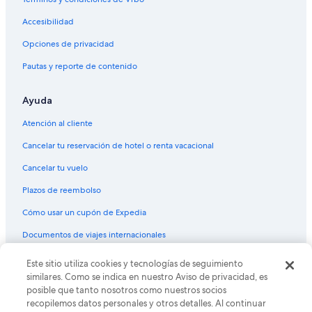
Accesibilidad
Opciones de privacidad
Pautas y reporte de contenido
Ayuda
Atención al cliente
Cancelar tu reservación de hotel o renta vacacional
Cancelar tu vuelo
Plazos de reembolso
Cómo usar un cupón de Expedia
Documentos de viajes internacionales
© 2026 Expedia, Inc., una empresa de Expedia Group. Todos los
Este sitio utiliza cookies y tecnologías de seguimiento
derechos reservados. Expedia y el logo de Expedia son marcas
similares. Como se indica en nuestro Aviso de privacidad, es
registradas o marcas comerciales de Expedia, Inc. CST# 2029030-50.
posible que tanto nosotros como nuestros socios
recopilemos datos personales y otros detalles. Al continuar