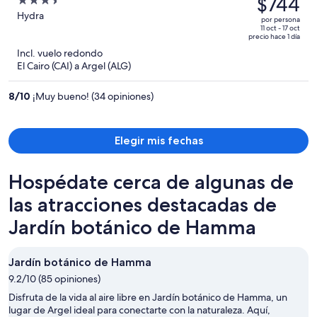
$744
3.5
era
out
Hydra
por persona
de
of
11 oct - 17 oct
precio hace 1 día
$971
5
Incl. vuelo redondo
y
El Cairo (CAI) a Argel (ALG)
ahora
es
8
/
10
¡Muy bueno! (34 opiniones)
de
$744
por
Elegir mis fechas
persona
Hospédate cerca de algunas de
las atracciones destacadas de
Jardín botánico de Hamma
Jardín botánico de Hamma
9.2/10 (85 opiniones)
Disfruta de la vida al aire libre en Jardín botánico de Hamma, un
lugar de Argel ideal para conectarte con la naturaleza. Aquí,