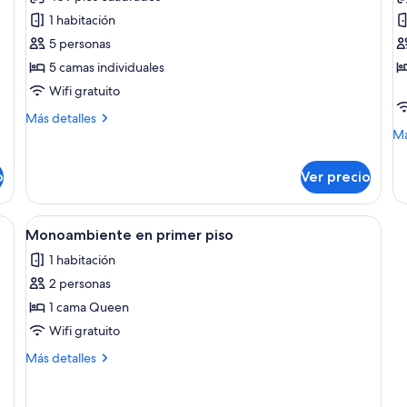
las
la
1 habitación
fotos
f
de
d
5 personas
Habitación
H
5 camas individuales
familiar
s
Wifi gratuito
Más
Más detalles
detalles
M
Má
sobre
de
Habitación
so
o
Ver precio
familiar
Ha
su
drillo, un cuadro enmarcado de caballos, cabecera capitonada y almohadas a
Abrir
Un dormitorio con techo de madera, c
4
Monoambiente en primer piso
todas
1 habitación
las
2 personas
fotos
de
1 cama Queen
Monoambiente
Wifi gratuito
en
Más
Más detalles
primer
detalles
piso
sobre
Monoambiente