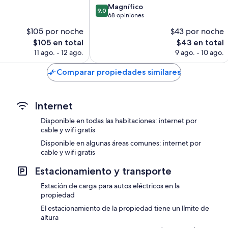
9.0
Magnífico
9.0
de
68 opiniones
10,
$105 por noche
$43 por noche
Magnífico,
El
El
$105 en total
$43 en total
68
precio
precio
opiniones
11 ago. - 12 ago.
9 ago. - 10 ago.
actual
actual
es
es
Comparar propiedades similares
de
de
$105
$43
Internet
Disponible en todas las habitaciones: internet por
cable y wifi gratis
Disponible en algunas áreas comunes: internet por
cable y wifi gratis
Estacionamiento y transporte
Estación de carga para autos eléctricos en la
propiedad
El estacionamiento de la propiedad tiene un límite de
altura