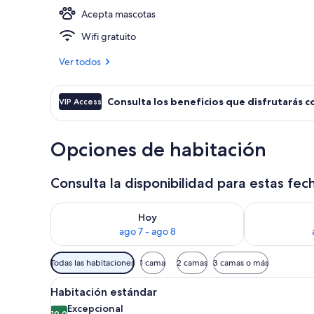
Acepta mascotas
Exterior
Wifi gratuito
Ver todos
Consulta los beneficios que disfrutarás c
VIP Access
Opciones de habitación
Consulta la disponibilidad para estas fec
Consulta la disponibilidad para hoy ago 7 - ago 8
Consulta la d
Hoy
ago 7 - ago 8
Filtros
Todas las habitaciones
1 cama
2 camas
3 camas o más
disponibles
Abrir
Un dormitorio con cama, mesit
para
6
Habitación estándar
todas
las
Excepcional
10.0