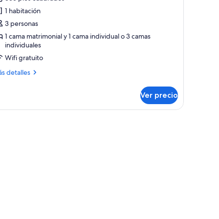
s
1 habitación
otos
e
3 personas
abitación
1 cama matrimonial y 1 cama individual o 3 camas
individuales
uperior
Wifi gratuito
ás
s detalles
talles
bre
Ver precio
bitación
perior
zules.
ama con ropa de cama estampada, mesita de noche con lámpara y vista a un