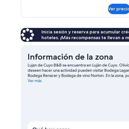
detalles
Street)
sobre
Ver preci
Habitación
básica
(Near
the
Street)
Inicia sesión y reserva para acumular c
hoteles. ¡Más recompensas te llevan a m
Información de la zona
Lujan de Cuyo B&B se encuentra en Luján de Cuyo. Olivíc
deseen hacer una actividad pueden visitar Bodega Laga
Bodega Renacer y Bodega de vino Norton. En la zona, pue
aire libre mientras haces ciclismo de montaña y paseos a
Ver más
Ver más bed & breakfasts en Luján de Cuyo