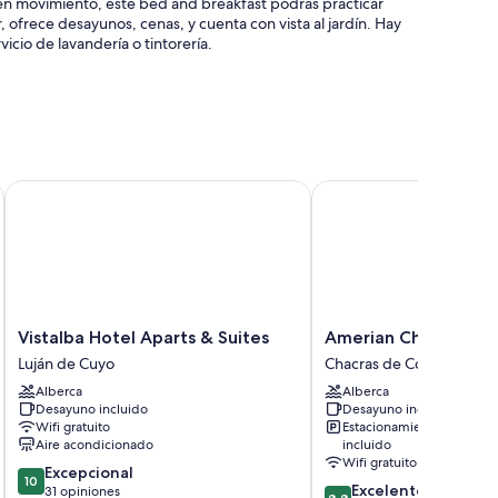
 en movimiento, este bed and breakfast podrás practicar
 ofrece desayunos, cenas, y cuenta con vista al jardín. Hay
vicio de lavandería o tintorería.
tros
cargo) y estación de carga para vehículos eléctricos
Vistalba Hotel Aparts & Suites
Amerian Chacras de Co
 y información sobre tours en bicicleta
o la atención del personal
n comodidades como aire acondicionado, además de detalles
Vistalba
Amerian
Vistalba Hotel Aparts & Suites
Amerian Chacras de 
Hotel
Chacras
Luján de Cuyo
Chacras de Coria
Aparts
de
Alberca
Alberca
&
Coria
Desayuno incluido
Desayuno incluido
Suites
Chacras
Wifi gratuito
Estacionamiento
Luján
de
Aire acondicionado
incluido
de
Coria
Wifi gratuito
10.0
Excepcional
Cuyo
10
8.8
Excelente
de
31 opiniones