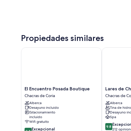
Propiedades similares
El Encuentro Posada Boutique
Lares de Chac
El
Lares
El Encuentro Posada Boutique
Lares de Ch
Encuentro
de
Chacras de Coria
Chacras de Co
Posada
Chacras
Alberca
Alberca
Boutique
Chacras
Desayuno incluido
Tina de hidr
Chacras
de
Estacionamiento
Desayuno inc
de
Coria
incluido
Spa
Coria
Wifi gratuito
9.8
Excepcio
9.8
9.8
Excepcional
de
212 opinion