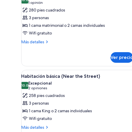
las
habitaciones
10.0 de 10
(1
1 opinión
fotos
opinión)
280 pies cuadrados
de
3 personas
Habitación
1 cama matrimonial o 2 camas individuales
estándar
Wifi gratuito
Más
Más detalles
detalles
sobre
Ver preci
Habitación
estándar
Abrir
Un dormitorio con pared de la
8
Habitación básica (Near the Street)
todas
Excepcional
las
10.0
10.0 de 10
(2
2 opiniones
fotos
opiniones)
258 pies cuadrados
de
3 personas
Habitación
1 cama King o 2 camas individuales
básica
Wifi gratuito
(Near
the
Más
Más detalles