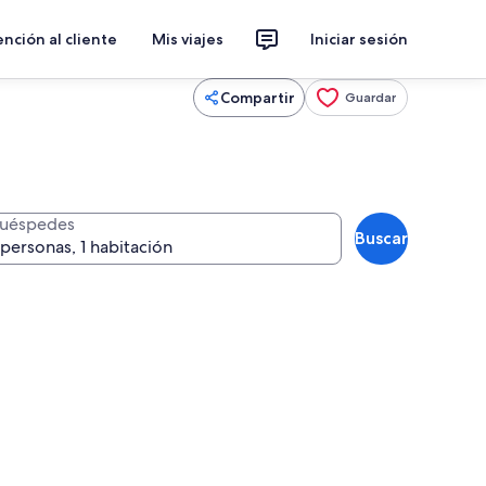
nción al cliente
Mis viajes
Iniciar sesión
Compartir
Guardar
uéspedes
Buscar