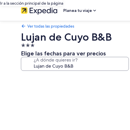
Ir a la sección principal de la página
Planea tu viaje
Ver todas las propiedades
Lujan de Cuyo B&B
Propiedad
de
Elige las fechas para ver precios
3.0
¿A dónde quieres ir?
estrellas
Galería
de
fotos
de
Lujan
de
Cuyo