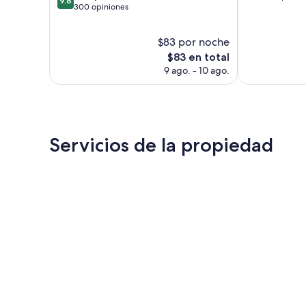
9.8
de
300 opiniones
10,
10,
Excepcional,
Excepcional,
212
$83 por noche
300
opiniones
opiniones
El
$83 en total
precio
9 ago. - 10 ago.
actual
es
de
$83
Servicios de la propiedad