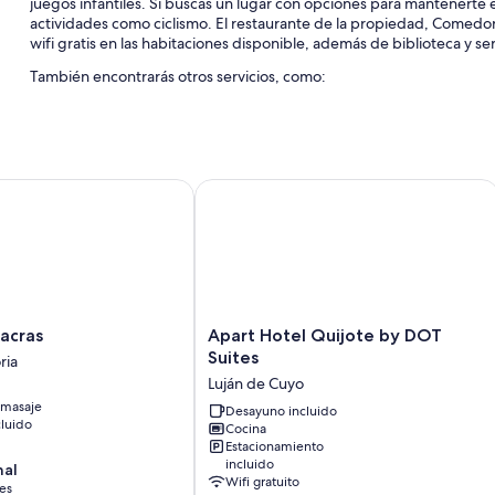
juegos infantiles. Si buscas un lugar con opciones para mantenerte
actividades como ciclismo. El restaurante de la propiedad, Comedor,
wifi gratis en las habitaciones disponible, además de biblioteca y ser
También encontrarás otros servicios, como:
Alberca al aire libre por temporada y alberca techada con camas
Estacionamiento gratis
Renta de bicicletas, traslado de ida y vuelta al aeropuerto (con 
ras
Apart Hotel Quijote by DOT Suites
Personal multilingüe, asistencia para compra de tours o entradas
Las personas suelen dejar excelentes opiniones de aspectos com
Características de la habitación
Todas las habitaciones cuentan con muebles diferentes, y incluye
como wifi gratis y muros insonorizados.
Apart
acras
Apart Hotel Quijote by DOT
Hotel
Otros servicios que también encontrarás incluyen:
Suites
ria
Quijote
Luján de Cuyo
Café instantáneo/té gratis y teteras eléctricas
by
omasaje
DOT
Desayuno incluido
Baños con regaderas tipo lluvia y bidets
luido
Cocina
Suites
Estacionamiento
Televisiones LED de 23 pulgadas con canales por cable
Luján
incluido
nal
de
Patios privados, composta y servicio de limpieza diario
Wifi gratuito
es
Cuyo