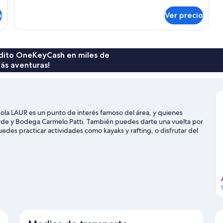
en
o
Ver precio
primer
piso
rédito OneKeyCash en miles de
ás aventuras!
ola LAUR es un punto de interés famoso del área, y quienes
rde y Bodega Carmelo Patti. También puedes darte una vuelta por
des practicar actividades como kayaks y rafting, o disfrutar del
 pie o ciclismo en senderos.
Visita nuestra guía de Luján de Cuyo