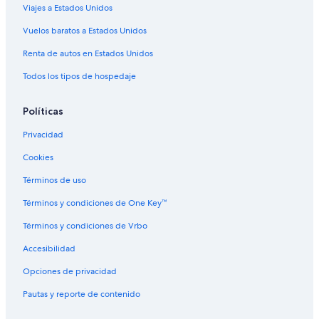
Viajes a Estados Unidos
Hoteles 5 estrellas en Marinilla
Cabañas en Marinilla
Vuelos baratos a Estados Unidos
Campings en Marinilla
Renta de autos en Estados Unidos
Casas de campo en Marinilla
Todos los tipos de hospedaje
Chalets en Marinilla
Políticas
Condominios en Marinilla
Privacidad
Apartamentos en Marinilla
Cookies
Hoteles haciendas en Marinilla
Hostales en Marinilla
Términos de uso
Hoteles de lujo en Marinilla
Términos y condiciones de One Key™
Hoteles en Marinilla
Términos y condiciones de Vrbo
Lodges en Marinilla
Accesibilidad
Hoteles cerca de Centro comercial San Nicolás
Opciones de privacidad
Pautas y reporte de contenido