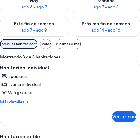
Hoy
Mañana
ago 6 - ago 7
ago 7 - ago 8
Consulta la disponibilidad para este fin de semana ago 7 - ag
Consulta la disponibilidad par
Este fin de semana
Próximo fin de semana
ago 7 - ago 9
ago 14 - ago 16
Filtros
Todas las habitaciones
1 cama
3 camas o más
disponibles
para
Mostrando 3 de 3 habitaciones
las
Abrir
Una habitación con una cama, un vent
6
Habitación individual
habitaciones
todas
1 persona
las
1 cama individual
fotos
de
Wifi gratuito
Habitación
Más
Más detalles
individual
detalles
sobre
Ver precio
Habitación
individual
Abrir
Un dormitorio con cama, ventilador de
5
Habitación doble