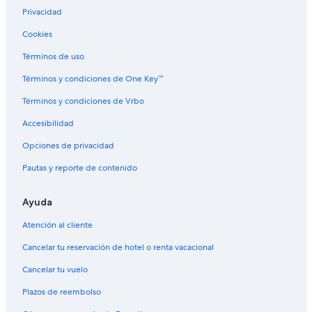
a
a
M
e
t
e
Privacidad
s
c
a
l
i
l
O
a
c
c
Cookies
s
é
a
a
Términos de uso
t
e
r
Términos y condiciones de One Key™
a
s
Términos y condiciones de Vrbo
Accesibilidad
Opciones de privacidad
Pautas y reporte de contenido
Ayuda
Atención al cliente
Cancelar tu reservación de hotel o renta vacacional
Cancelar tu vuelo
Plazos de reembolso