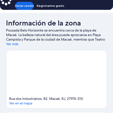
Iniciar sesión
Registrarme gratis
Información de la zona
Pousada Belo Horizonte se encuentra cerca de la playa de
Macaé. La belleza natural del área puede apreciarse en Playa
Campista y Parque de la ciudad de Macaé, mientras que Teatro
Municipal y Organización SESI en Macaé son lugares culturales
Ver más
destacados.
Visita nuestra guía de Macaé
Ver más pousadas en Macaé
Rua dos Industriários, 82, Macaé, RJ, 27915-310
Ver en el mapa