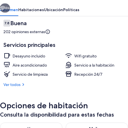
erior
Siguiente
13+
Resumen
Habitaciones
Ubicación
Políticas
Opiniones
Buena
7.8
7.8 de 10,
202 opiniones externas
Servicios principales
Desayuno incluido
Wifi gratuito
Aire acondicionado
Servicio a la habitación
Detalle exterior
Servicio de limpieza
Recepción 24/7
Ver todos
Opciones de habitación
Consulta la disponibilidad para estas fechas
Consulta la disponibilidad para hoy ago 6 - ago 7
Consulta la disponibilidad pa