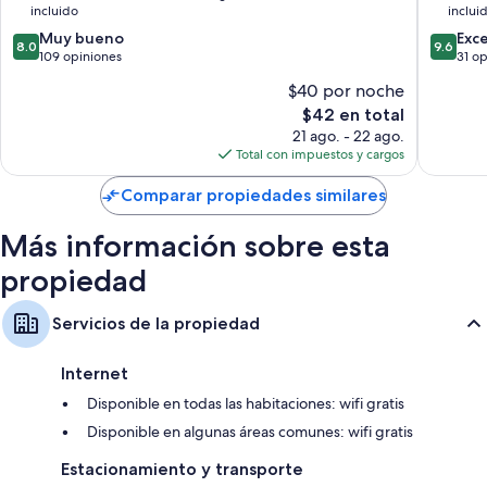
incluido
inclui
HOUSE
8.0
9.6
Imbetiba
Muy bueno
Exc
8.0
9.6
de
de
109 opiniones
31 o
10,
10,
$40 por noche
Muy
Excepcio
El
$42 en total
bueno,
31
precio
109
opinion
21 ago. - 22 ago.
actual
opiniones
Total con impuestos y cargos
es
de
Comparar propiedades similares
$42
Más información sobre esta
propiedad
Servicios de la propiedad
Internet
Disponible en todas las habitaciones: wifi gratis
Disponible en algunas áreas comunes: wifi gratis
Estacionamiento y transporte