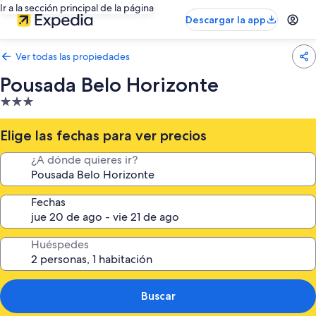
Ir a la sección principal de la página
Descargar la app
Ver todas las propiedades
Pousada Belo Horizonte
Propiedad
de
3.0
Elige las fechas para ver precios
estrellas
¿A dónde quieres ir?
Fechas
Huéspedes
Buscar