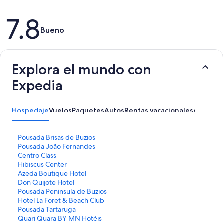
Opiniones
7.8
Bueno
Explora el mundo con
Expedia
Hospedaje
Vuelos
Paquetes
Autos
Rentas vacacionales
Activida
E
Pousada Brisas de Buzios
n
E
Pousada João Fernandes
l
n
E
Centro Class
a
l
n
E
Hibiscus Center
c
a
l
n
E
Azeda Boutique Hotel
e
c
a
l
n
E
Don Quijote Hotel
p
e
c
a
l
n
E
Pousada Peninsula de Buzios
a
p
e
c
a
l
n
E
Hotel La Foret & Beach Club
r
a
p
e
c
a
l
n
E
Pousada Tartaruga
a
r
a
p
e
c
a
l
n
E
Quari Quara BY MN Hotéis