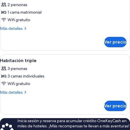
todas
2 personas
las
1 cama matrimonial
fotos
de
Wifi gratuito
Habitación
Más
Más detalles
doble
detalles
sobre
Ver precio
Habitación
doble
Abrir
Un dormitorio pequeño y sencillo con 
4
Habitación triple
todas
3 personas
las
3 camas individuales
fotos
de
Wifi gratuito
Habitación
Más
Más detalles
triple
detalles
sobre
Ver precio
Habitación
triple
Inicia sesión y reserva para acumular crédito OneKeyCash en
miles de hoteles. ¡Más recompensas te llevan a más aventuras!