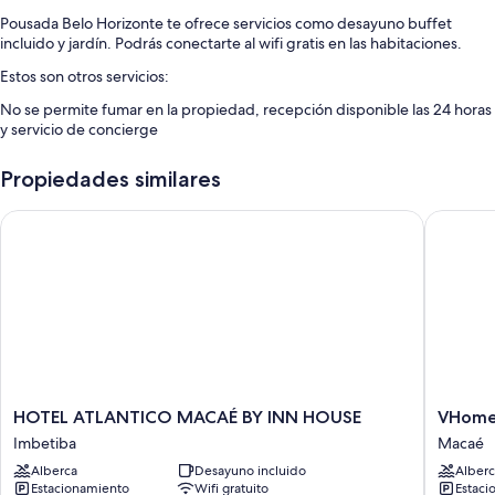
Pousada Belo Horizonte te ofrece servicios como desayuno buffet
incluido y jardín. Podrás conectarte al wifi gratis en las habitaciones.
Estos son otros servicios:
No se permite fumar en la propiedad, recepción disponible las 24 horas
y servicio de concierge
Características de la habitación
Propiedades similares
Todas las habitaciones de Pousada Belo Horizonte cuentan con
amenidades que incluyen aire acondicionado, además de algunos
HOTEL ATLANTICO MACAÉ BY INN HOUSE
VHome Fl
detalles adicionales, como wifi gratis y minibar.
Otros de los servicios que también disfrutarás incluyen:
Baños con regaderas y jabón
HOTEL
VHome
HOTEL ATLANTICO MACAÉ BY INN HOUSE
VHome 
ATLANTICO
Flat
Imbetiba
Macaé
MACAÉ
Hotel
Alberca
Desayuno incluido
Alberc
BY
Macaé
Estacionamiento
Wifi gratuito
Estaci
INN