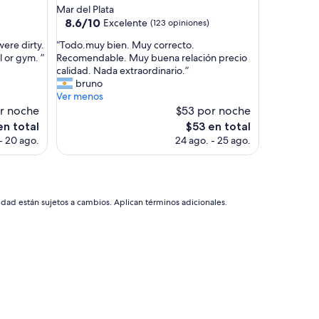
de
Mar del Plata
y
4.0
8.6
8.6/10
Excelente
(123 opiniones)
p
de
estrellas
e
“
ere dirty.
“Todo.muy bien. Muy correcto.
10,
r
T
 or gym. ”
Recomendable. Muy buena relación precio
Excelente,
s
o
calidad. Nada extraordinario.”
(123
o
d
bruno
opiniones)
n
o
Ver menos
a
.
r noche
$53 por noche
l
m
El
en total
$53 en total
a
u
o
precio
- 20 ago.
24 ago. - 25 ago.
m
y
actual
a
b
es
b
i
de
l
e
$53
e
n
idad están sujetos a cambios. Aplican términos adicionales.
”
.
M
u
y
c
o
r
r
e