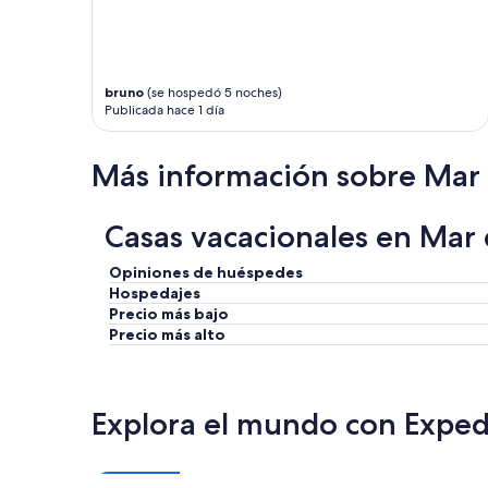
r
e
a
t
s
bruno
(se hospedó 5 noches)
e
Publicada hace 1 día
r
v
i
Más información sobre Mar 
c
e
,
Casas vacacionales en Mar d
s
u
Opiniones de huéspedes
p
Hospedajes
e
Precio más bajo
r
Precio más alto
f
r
i
e
Explora el mundo con Exped
n
d
l
y