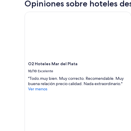
e
Opiniones sobre hoteles des
c
t
O2 Hoteles Mar del Plata
v
i
e
w
t
o
t
h
e
O2 Hoteles Mar del Plata
b
e
10/10
Excelente
a
"Todo.muy bien. Muy correcto. Recomendable. Muy
c
buena relación precio calidad. Nada extraordinario."
h
Ver menos
/
O
c
e
a
n
.
G