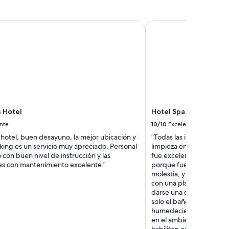
r
e
l
Hotel
Hotel Spa Republica
a
c
i
ó
n
p
r
e
c
 Hotel
Hotel Spa Republica
i
nte
10/10
Excelente
o
c
 hotel, buen desayuno, la mejor ubicación y
"Todas las instalaciones,
a
rking es un servicio muy apreciado. Personal
limpieza en la habitación
l
con buen nivel de instrucción y las
fue excelente…Si algo 
i
nes con mantenimiento excelente."
porque fue lo único que
d
molestia, y es que en el
a
con una placa, la rejilla
d
darse una ducha signific
.
solo el baño, sino tambié
N
humedeciendo la ropa d
a
en el ambiente…Creo qu
d
habiliten esa rejilla de 