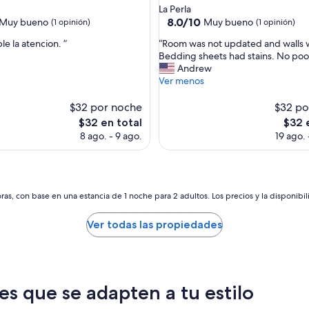
de
La Perla
a
3.0
8.0
8.0/10
Muy bueno
Muy bueno
(1 opinión)
(1 opinión)
n
de
estrellas
o
“
e la atencion. ”
“Room was not updated and walls w
10,
.
R
Bedding sheets had stains. No pool
Muy
”
o
Andrew
bueno,
o
Ver menos
(1
m
opinión)
w
$32 por noche
$32 po
a
El
El
$32 en total
$32 
s
precio
preci
8 ago. - 9 ago.
19 ago. 
n
actual
actual
o
es
es
t
de
de
u
$32
$32
p
as, con base en una estancia de 1 noche para 2 adultos. Los precios y la disponibil
d
a
Ver todas las propiedades
t
e
d
a
n
es que se adapten a tu estilo
d
w