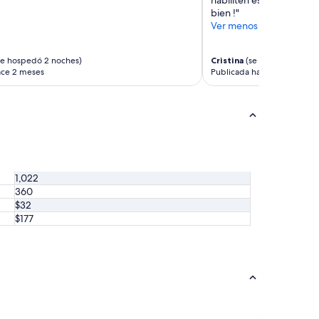
a
bien !"
e
Ver menos
x
t
r
e hospedó 2 noches)
Cristina
(se hospedó 6 noc
ace 2 meses
Publicada hace 4 meses
a
o
r
d
i
n
a
r
i
1,022
o
360
.
$32
”
$177