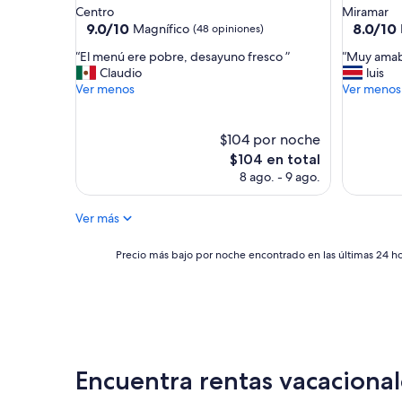
de
de
Centro
Miramar
a
3.5
2.5
9.0
8.0
9.0/10
8.0/10
Magnífico
(48 opiniones)
l
de
de
estrellas
estrellas
l
“
“
“El menú ere pobre, desayuno fresco ”
“Muy amabl
10,
10,
t
E
M
Claudio
luis
Magnífico,
Muy
h
l
u
Ver menos
Ver menos
(48
bueno,
e
m
y
opiniones)
(1
e
e
a
opinión)
q
n
m
$104 por noche
u
ú
a
El
$104 en total
i
e
b
precio
8 ago. - 9 ago.
p
r
l
actual
m
e
e
es
e
p
l
Ver más
de
n
o
a
$104
t
b
a
Precio
Precio más bajo por noche encontrado en las últimas 24 hor
y
r
t
más
o
e
e
bajo
u
,
n
por
n
d
c
noche
e
e
i
encontrado
e
s
o
en
d
a
n
las
f
Encuentra rentas vacacional
y
.
últimas
o
u
”
24