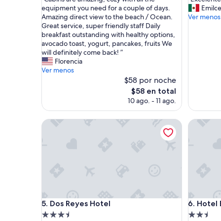
10,
10,
C
E
equipment you need for a couple of days.
Emilc
Excepcional,
Magnífic
a
x
Amazing direct view to the beach / Ocean.
Ver menos
(1
(31
b
c
Great service, super friendly staff Daily
opinión)
opinione
i
e
breakfast outstanding with healthy options,
n
l
avocado toast, yogurt, pancakes, fruits We
s
e
will definitely come back! ”
a
n
Florencia
r
t
Ver menos
e
e
$58 por noche
a
”
El
$58 en total
m
precio
10 ago. - 11 ago.
a
actual
z
es
i
Dos Reyes Hotel
Hotel Em
de
n
$58
g
,
c
o
z
y
w
Dos Reyes Hotel
Hotel Em
i
5. Dos Reyes Hotel
6. Hotel
t
Propiedad
Propieda
h