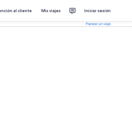
nción al cliente
Mis viajes
Iniciar sesión
Planear un viaje