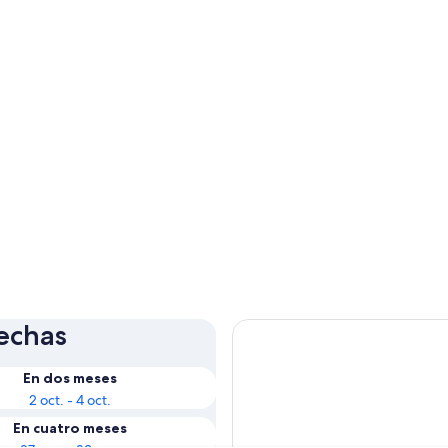
fechas
En dos meses
2 oct. - 4 oct.
En cuatro meses