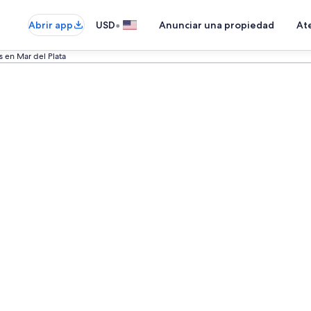
•
Abrir app
USD
Anunciar una propiedad
Ate
s en Mar del Plata