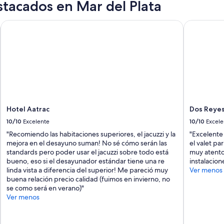
tacados en Mar del Plata
t
s
h
Hotel Aatrac
Dos Reyes 
a
d
s
t
a
i
n
s
.
Hotel Aatrac
Dos Reyes
N
10/10
Excelente
10/10
Excele
o
p
"Recomiendo las habitaciones superiores, el jacuzzi y la
"Excelente
o
mejora en el desayuno suman! No sé cómo serán las
el valet pa
o
standards pero poder usar el jacuzzi sobre todo está
muy atento 
l
bueno, eso si el desayunador estándar tiene una re
instalacio
o
linda vista a diferencia del superior! Me pareció muy
Ver menos
r
buena relación precio calidad (fuimos en invierno, no
g
se como será en verano)"
y
Ver menos
m
.
”