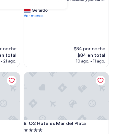
10,
B
amable”
Muy
i
Gerardo
bueno,
e
Ver menos
(147
n
opiniones)
u
b
i
c
a
r noche
$84 por noche
d
El
en total
$84 en total
o
precio
- 21 ago.
10 ago. - 11 ago.
,
actual
m
es
u
O2 Hoteles Mar del Plata
de
y
$84
b
u
e
n
e
s
t
O2 Hoteles Mar del Plata
a
8. O2 Hoteles Mar del Plata
d
Propiedad
o