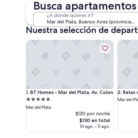
30 oct. - 1 nov.
Busca apartamentos 
¿A dónde quieres ir?
Nuestra selección de depar
BT Homes - Mar del Plata, Av. Colon
Relax ver
BT Homes - Mar del Plata, Av. Colon
Relax ver
1. BT Homes - Mar del Plata, Av. Colon
2. Relax 
Propiedad
Mar del Pl
de
Mar del Plata
5.0
$130 por noche
estrellas
El
$130 en total
precio
10 ago. - 11 ago.
actual
es