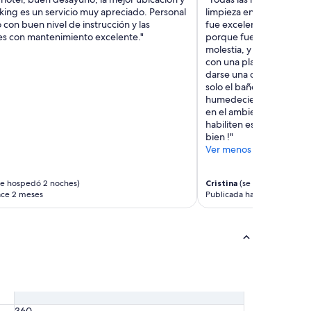
rking es un servicio muy apreciado. Personal
limpieza en la habitación
con buen nivel de instrucción y las
fue excelente…Si algo 
nes con mantenimiento excelente."
porque fue lo único que
molestia, y es que en el
con una placa, la rejilla
darse una ducha signific
solo el baño, sino tambié
humedeciendo la ropa d
en el ambiente…Creo qu
habiliten esa rejilla de 
bien !"
Ver menos
e hospedó 2 noches)
Cristina
(se hospedó 6 noc
ace 2 meses
Publicada hace 4 meses