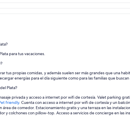
ata?
lata para tus vacaciones.
e?
rar tus propias comidas, y además suelen ser más grandes que una habi
 recargar energías para el día siguiente como para las familias que busc
del Plata?
aje privada y acceso a internet por wifi de cortesía. Valet parking gratis
et friendly
. Cuenta con acceso a internet por wifi de cortesía y un balcó
un área de comedor. Estacionamiento gratis y una terraza en las instalaci
or y colchones con pillow-top. Acceso a servicios de concierge en las ins