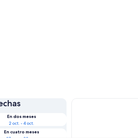
fechas
En dos meses
2 oct. - 4 oct.
En cuatro meses