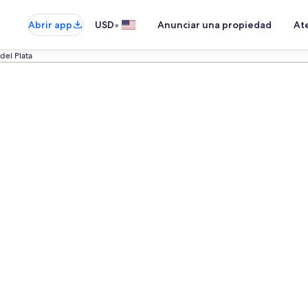
•
Abrir app
USD
Anunciar una propiedad
Ate
del Plata