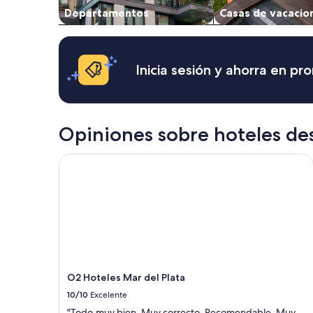
Departamentos
Casas de vacacio
la
disponibilidad
están
sujetos
a
Inicia sesión y ahorra en p
cambios.
Aplican
términos
adicionales.
Opiniones sobre hoteles des
O2 Hoteles Mar del Plata
O2 Hoteles Mar del Plata
10/10
Excelente
"Todo.muy bien. Muy correcto. Recomendable. Muy