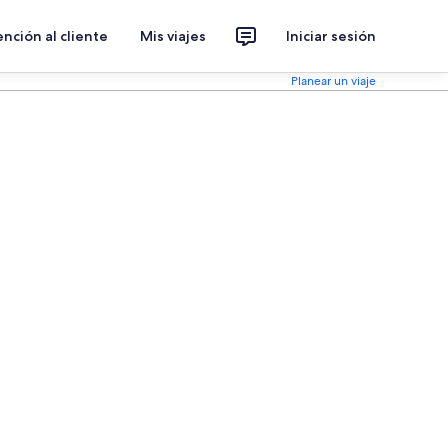
nción al cliente
Mis viajes
Iniciar sesión
Planear un viaje