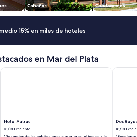
nes
Cabañas
Condominios
romedio 15% en miles de hoteles
tacados en Mar del Plata
Hotel Aatrac
Dos Reyes 
Hotel Aatrac
Dos Reyes
10/10
Excelente
10/10
Excele
"Recomiendo las habitaciones superiores, el jacuzzi y la
"Excelente