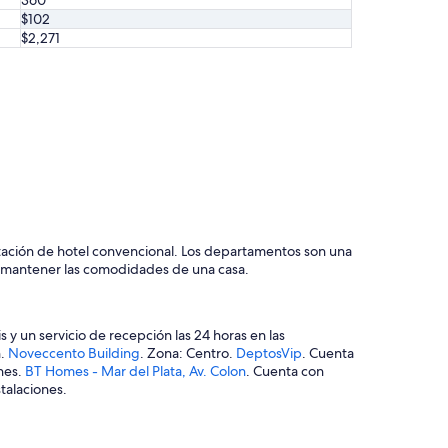
360
$102
$2,271
tación de hotel convencional. Los departamentos son una
an mantener las comodidades de una casa.
 y un servicio de recepción las 24 horas en las
n.
Noveccento Building
. Zona: Centro.
DeptosVip
. Cuenta
ones.
BT Homes - Mar del Plata, Av. Colon
. Cuenta con
talaciones.